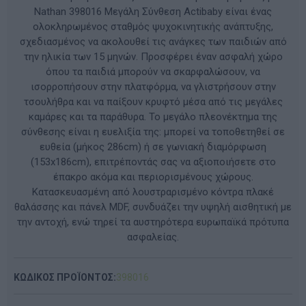
Nathan 398016 Μεγάλη Σύνθεση Actibaby είναι ένας
ολοκληρωμένος σταθμός ψυχοκινητικής ανάπτυξης,
σχεδιασμένος να ακολουθεί τις ανάγκες των παιδιών από
την ηλικία των 15 μηνών. Προσφέρει έναν ασφαλή χώρο
όπου τα παιδιά μπορούν να σκαρφαλώσουν, να
ισορροπήσουν στην πλατφόρμα, να γλιστρήσουν στην
τσουλήθρα και να παίξουν κρυφτό μέσα από τις μεγάλες
καμάρες και τα παράθυρα. Το μεγάλο πλεονέκτημα της
σύνθεσης είναι η ευελιξία της: μπορεί να τοποθετηθεί σε
ευθεία (μήκος 286cm) ή σε γωνιακή διαμόρφωση
(153x186cm), επιτρέποντάς σας να αξιοποιήσετε στο
έπακρο ακόμα και περιορισμένους χώρους.
Κατασκευασμένη από λουστραρισμένο κόντρα πλακέ
θαλάσσης και πάνελ MDF, συνδυάζει την υψηλή αισθητική με
την αντοχή, ενώ τηρεί τα αυστηρότερα ευρωπαϊκά πρότυπα
ασφαλείας.
ΚΩΔΙΚΟΣ ΠΡΟΪΟΝΤΟΣ:
398016