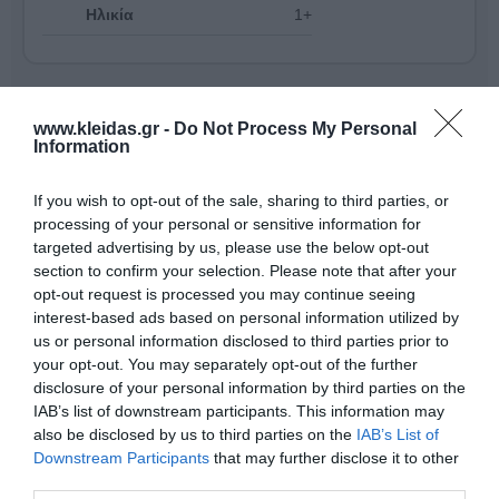
Ηλικία
1+
www.kleidas.gr -
Do Not Process My Personal
Information
If you wish to opt-out of the sale, sharing to third parties, or
processing of your personal or sensitive information for
targeted advertising by us, please use the below opt-out
section to confirm your selection. Please note that after your
opt-out request is processed you may continue seeing
interest-based ads based on personal information utilized by
us or personal information disclosed to third parties prior to
your opt-out. You may separately opt-out of the further
Η
Nathan
είναι ένας διεθνής ηγέτης στον σχεδιασμό
disclosure of your personal information by third parties on the
και την παροχή επαγγελματικού εκπαιδευτικού
IAB’s list of downstream participants. This information may
εξοπλισμού. Η γκάμα της περιλαμβάνει από
also be disclosed by us to third parties on the
IAB’s List of
εξειδικευμένο υλικό ψυχοκινητικής έως μικροέπιπλα
Downstream Participants
that may further disclose it to other
για συμβολικό παιχνίδι, όλα κατασκευασμένα για να
third parties.
αντέχουν στη σκληρή χρήση σε σχολικά