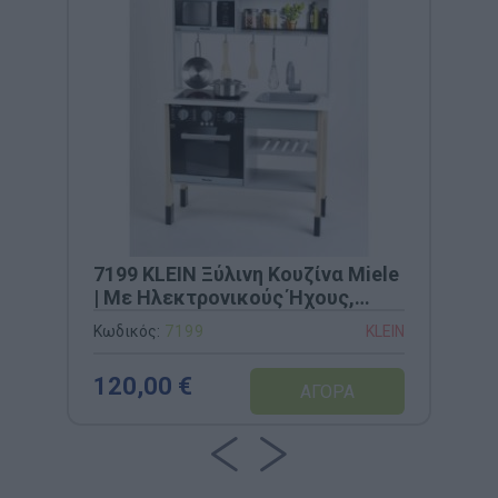
7199 KLEIN Ξύλινη Κουζίνα Miele
| Με Ηλεκτρονικούς Ήχους,
Φούρνο Μικροκυμάτων &
Κωδικός:
7199
KLEIN
Μεταλλικά Αξεσουάρ
(70x30x91cm)
120,00 €