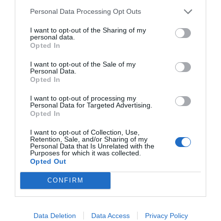
περιβάλλοντα. Κάθε προϊόν συμμορφώνεται αυστηρά
Personal Data Processing Opt Outs
με τα ευρωπαϊκά πρότυπα ασφαλείας και τις
περιβαλλοντικές προδιαγραφές (βιώσιμη υλοτομία,
βιοδιασπώμενα υλικά). Η επιλογή της Nathan για τον
I want to opt-out of the Sharing of my
personal data.
εξοπλισμό νηπιαγωγείων και κέντρων δεξιοτήτων
Opted In
εγγυάται αξιοπιστία, παιδαγωγική αρτιότητα και μια
ισχυρή "πράσινη" ταυτότητα που εκτιμάται από
I want to opt-out of the Sale of my
σύγχρονους εκπαιδευτικούς οργανισμούς.
Personal Data.
Opted In
I want to opt-out of processing my
Personal Data for Targeted Advertising.
Opted In
I want to opt-out of Collection, Use,
Retention, Sale, and/or Sharing of my
Σχετικά προϊόντα
Personal Data that Is Unrelated with the
Purposes for which it was collected.
Opted Out
CONFIRM
Data Deletion
Data Access
Privacy Policy