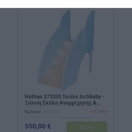
Nathan 373205 Σκάλα Actibaby -
Ξύλινη Σκάλα Αναρρίχησης &
Ισορροπίας
Κωδικός:
373205
NATHAN
550,00 €