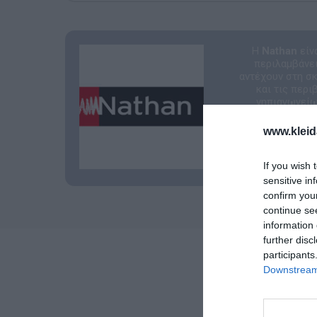
Η
Nathan
είν
περιλαμβάνει
αντέχουν στη σ
και τις περ
νηπιαγωγείων
www.kleid
If you wish 
sensitive in
confirm you
continue se
information 
further disc
participants
Downstream 