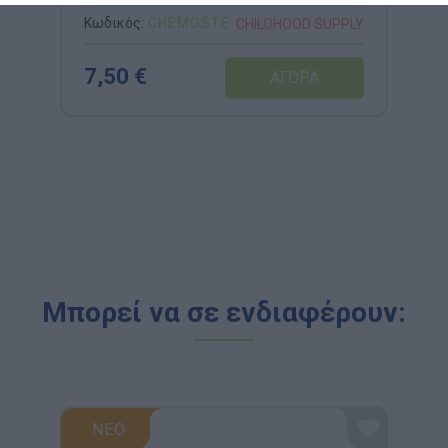
Κωδικός:
CHEMOSTE
CHILDHOOD SUPPLY
7,50 €
Μπορεί να σε ενδιαφέρουν:
ΝΕΟ