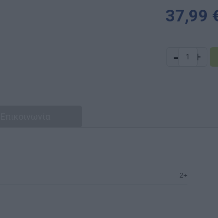
37,99 
-
+
Επικοινωνία
2+