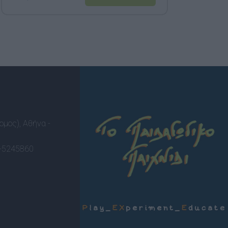
ομος), Αθήνα -
-5245860