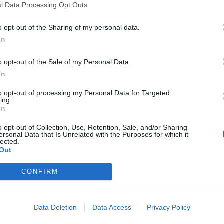
l Data Processing Opt Outs
o opt-out of the Sharing of my personal data.
In
o opt-out of the Sale of my Personal Data.
In
to opt-out of processing my Personal Data for Targeted
ing.
In
o opt-out of Collection, Use, Retention, Sale, and/or Sharing
ersonal Data that Is Unrelated with the Purposes for which it
lected.
Out
CONFIRM
Σετ 6 Στένσιλ Συναισθήματα
Data Deletion
Data Access
Privacy Policy
20x20cm – Childhood Supply