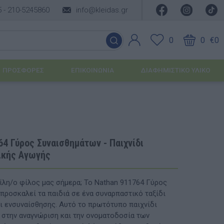
5 -
210-5245860
info@kleidas.gr
0
0
€0
ΠΡΟΣΦΟΡΈΣ
ΕΠΙΚΟΙΝΩΝΊΑ
ΔΙΑΦΗΜΙΣΤΙΚΟ ΥΛΙΚΟ
ΕΠΟΧΙΑΚΆ ΠΡΟΪΌΝΤΑ
Ιδέες για τα Χριστούγεννα
4 Γύρος Συναισθημάτων - Παιχνίδι
ικής Αγωγής
Ιδέες για τις Απόκριες
Ιδέες για το Πάσχα
ίλη/ο φίλος μας σήμερα; Το Nathan 911764 Γύρος
προσκαλεί τα παιδιά σε ένα συναρπαστικό ταξίδι
Καλοκαιρινές Επιλογές
υσης
ι ενσυναίσθησης. Αυτό το πρωτότυπο παιχνίδι
 στην αναγνώριση και την ονοματοδοσία των
ΙΔΈΕΣ ΓΙΑ ΒΆΠΤΙΣΗ