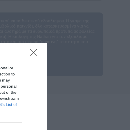
τικού εκπαιδευτικού εξοπλισμού. Η γκάμα της
μβολικό παιχνίδι, όλα κατασκευασμένα για να
αι αυστηρά με τα ευρωπαϊκά πρότυπα ασφαλείας
ά). Η επιλογή της Nathan για τον εξοπλισμό
τητα και μια ισχυρή "πράσινη" ταυτότητα που
ργανισμούς.
sonal or
ection to
ou may
 personal
out of the
 downstream
B’s List of