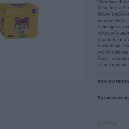
Μαλακή Γωνιά
τεσσάρων βασικ
Μέσα από τη δια
ρόνο
Παιδικό Δωμάτιο
ξύλινα τουβλάκι
ακολουθώντας τ
ΤΈΧΝΕΣ
δραστηριότητα 
αλλά μια βιωμα
Χειροτεχνία
προσώπου και 
συναίσθημα. Είν
Μουσική
για την καθημερ
δικές του εμπει
RI
Χορός & Θέατρο
το συνοδεύουν 
Ή
ΠΑΙΔΑΓΩΓΙΚΌ ΥΛΙΚΌ ΓΙΑ ΕΝΉΛΙΚΕΣ
ΚΩΔΙΚΟΣ ΠΡΟΪ
ΠΑΙΧΝΊΔΙΑ ΕΞΩΤΕΡΙΚΟΎ ΧΏΡΟΥ
Κατασκευαστής
Ι
Παιχνίδια Κήπου
ΡΟΦΉ
Επαγγελματικές Παιδικές Χαρές
Διαθέσιμο
Συνθέσεις Παιδικής Χαράς για ΑμεΑ