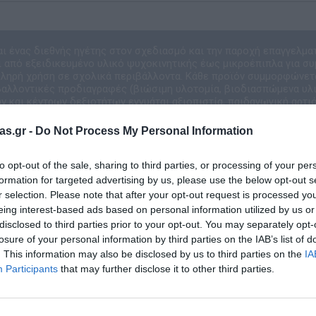
αι ένας διεθνής ηγέτης στον σχεδιασμό και την παροχή επαγγελμα
 από εξειδικευμένο υλικό ψυχοκινητικής έως μικροέπιπλα για συ
κληρή χρήση σε σχολικά περιβάλλοντα. Κάθε προϊόν συμμορφώνετ
ιβαλλοντικές προδιαγραφές (βιώσιμη υλοτομία, βιοδιασπώμενα υλικ
 και κέντρων δεξιοτήτων εγγυάται αξιοπιστία, παιδαγωγική αρτιό
εκτιμάται από σύγχρονους εκπαιδευτικούς ο
as.gr -
Do Not Process My Personal Information
to opt-out of the sale, sharing to third parties, or processing of your per
formation for targeted advertising by us, please use the below opt-out s
r selection. Please note that after your opt-out request is processed y
eing interest-based ads based on personal information utilized by us or
disclosed to third parties prior to your opt-out. You may separately opt-
losure of your personal information by third parties on the IAB’s list of
. This information may also be disclosed by us to third parties on the
IA
Participants
that may further disclose it to other third parties.
Σχετικά προϊόντα