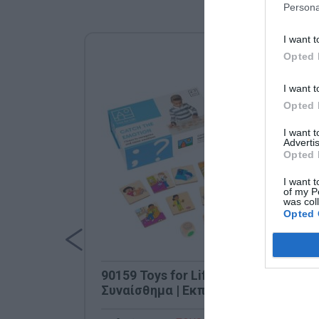
Persona
I want t
Opted 
I want t
Opted 
I want 
Advertis
Opted 
I want t
of my P
was col
Opted 
90159 Toys for Life Βρες το
Συναίσθημα | Εκπαιδευτικό
Παιχνίδι Συναισθημάτων