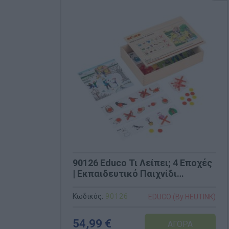
90126 Educo Τι Λείπει; 4 Εποχές
| Εκπαιδευτικό Παιχνίδι
Ταξινόμησης & Λογικής
Κωδικός:
90126
EDUCO (By HEUTINK)
54,99 €