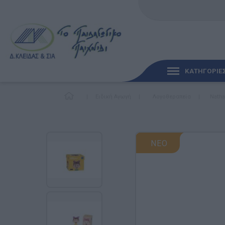
ΚΑΤΗΓΟΡΙΕ
|
Ειδική Αγωγή
|
Λογοθεραπεία
|
Natha
ΓΡΉΓΟΡΗ ΜΑΤΙΆ
ΠΑΙΧΝΊΔΙΑ ΓΙΑ ΜΩΡΆ
ΝΕΟ
ΠΑΙΔΑΓΩΓΙΚΆ ΠΑΙΧΝΊ
Γλώσσα & Γραφή
Ανακαλύπτοντας τα Μ
Φυσικές Επιστήμες