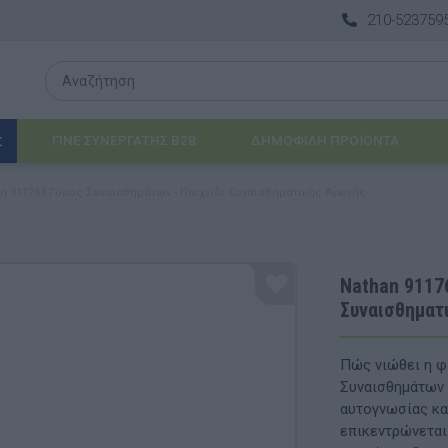
210-523759
ΓΙΝΕ ΣΥΝΕΡΓΑΤΗΣ B2B
ΔΗΜΟΦΙΛΉ ΠΡΟΪΌΝΤΑ
Σ
n 911764 Γύρος Συναισθημάτων - Παιχνίδι Συναισθηματικής Αγωγής
Λογοθεραπεία
 & ΒΡΈΦΗ
Εργοθεραπεία
Nathan 91176
Συναισθηματ
ΔΙΑ
Προβλήματα Όρασης
ΈΠΙΠΛΑ & ΕΞΟΠΛΙΣΜΌΣ
Πώς νιώθει η φ
Συναισθημάτων 
αθηματικά
Βασικός εξοπλισμός & Μονάδες Αποθήκε
αυτογνωσίας κα
επικεντρώνεται