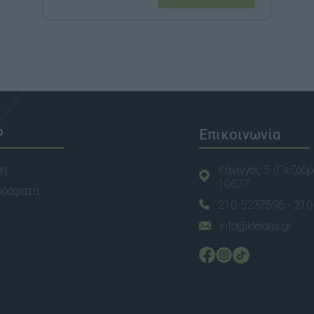
P
Επικοινωνία
ση
Κάνιγγος 5 (Πεζόδρ
10677
ρόσφατα
210-5237595 -
210
info@kleidas.gr