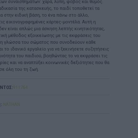
ών συναισθημάτων: χαρά, λύπη, φόβος και θυμός.
δικασία της κατασκευής, το παιδί τοποθετεί τα
ΠΡΟΤΆΣΕΙΣ ΈΩΣ 20€
α στην ειδική βάση, το ένα πάνω στο άλλο,
ις εικονογραφημένες κάρτες-μοντέλα. Αυτή η
ΑΝΑΜΝΗΣΤΙΚΆ ΚΑΙ ΒΙΒΛΊΑ/ΈΝΤΥΠΑ ΣΧΟΛΙΚΏΝ
δεν είναι απλώς μια άσκηση λεπτής κινητικότητας,
ΕΠΙΤΡΟΠΏΝ & ΣΧΟΛΙΚΏΝ ΜΟΝΆΔΩΝ
τική μέθοδος εξοικείωσης με τις εκφράσεις του
τη γλώσσα του σώματος που συνοδεύουν κάθε
Έντυπα-Βιβλία Παιδικών Σταθμων
αι το ιδανικό εργαλείο για να ξεκινήσετε συζητήσεις
ινότητα του παιδιού, βοηθώντας το να εκφράσει τις
Έντυπα-Βιβλία Νηπιαγωγείων
ρίες και να αναπτύξει κοινωνικές δεξιότητες που θα
σε όλη του τη ζωή.
Έντυπα-Βιβλία Δημοτικών
Έντυπα-Βιβλία Γυμνασίων
ΟΝΤΟΣ:
911764
'Έντυπα-Βιβλία Λυκείων-ΕΠΑΛ
:
NATHAN
'Έντυπα-Βιβλία ΙΕΚ
'Έντυπα-Βιβλία Σχολικών Επιτροπών