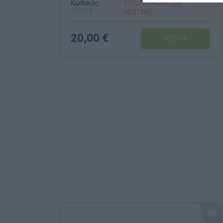
TOYS FOR LIFE (By
Κωδικός:
90159
HEUTINK)
20,00 €