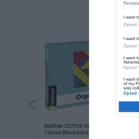
Persona
I want t
Opted 
I want t
Opted 
I want 
Advertis
Opted 
I want t
of my P
was col
Opted 
Nathan 337038 Οργανοχρώματα -
Ξύλινο Μωσαϊκό & Μοτίβα