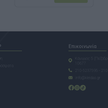
P
Επικοινωνία
ση
Κάνιγγος 5 (Πεζόδρ
10677
ρόσφατα
210-5237595 -
210
info@kleidas.gr