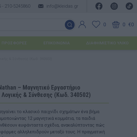
5 -
210-5245860
info@kleidas.gr
0
0
€0
ΠΡΟΣΦΟΡΈΣ
ΕΠΙΚΟΙΝΩΝΊΑ
ΔΙΑΦΗΜΙΣΤΙΚΟ ΥΛΙΚΟ
ικής & Σύνθεσης (Κωδ. 340502)
ΕΠΟΧΙΑΚΆ ΠΡΟΪΌΝΤΑ
Ιδέες για τα Χριστούγεννα
Nathan – Μαγνητικό Εργαστήριο
 Λογικής & Σύνθεσης (Κωδ. 340502)
Ιδέες για τις Απόκριες
Ιδέες για το Πάσχα
πηγαίνει το κλασικό παιχνίδι σχημάτων ένα βήμα
ιμοποιώντας 12 μαγνητικά κομμάτια, τα παιδιά
Καλοκαιρινές Επιλογές
υσης
υνθέσουν ευφάνταστα σχέδια, ανακαλύπτοντας πώς
 φόρμες αλληλεπιδρούν μεταξύ τους. Η πραγματική
ΙΔΈΕΣ ΓΙΑ ΒΆΠΤΙΣΗ