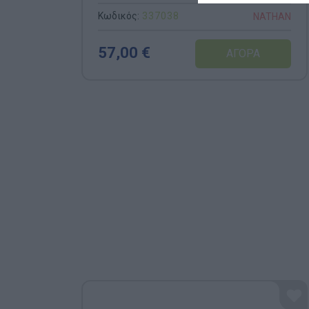
Κωδικός:
337038
NATHAN
57,00 €