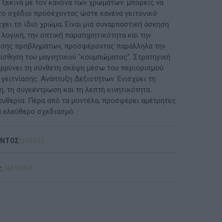
ξεκινά με τον κανόνα των χρωμάτων: μπορείς να
ο σχέδιο προσέχοντας ώστε κανένα γειτονικό
ΠΡΟΤΆΣΕΙΣ ΈΩΣ 20€
έχει το ίδιο χρώμα; Είναι μια συναρπαστική άσκηση
 λογική, την οπτική παρατηρητικότητα και την
ΑΝΑΜΝΗΣΤΙΚΆ ΚΑΙ ΒΙΒΛΊΑ/ΈΝΤΥΠΑ ΣΧΟΛΙΚΏΝ
υσης προβλημάτων, προσφέροντας παράλληλα την
ΕΠΙΤΡΟΠΏΝ & ΣΧΟΛΙΚΏΝ ΜΟΝΆΔΩΝ
αίσθηση του μαγνητικού "κουμπώματος". Στρατηγική
ρρύνει τη σύνθετη σκέψη μέσω του περιορισμού
Έντυπα-Βιβλία Παιδικών Σταθμων
γειτνίασης. Ανάπτυξη Δεξιοτήτων: Ενισχύει τη
, τη συγκέντρωση και τη λεπτή κινητικότητα.
Έντυπα-Βιβλία Νηπιαγωγείων
ευθερία: Πέρα από τα μοντέλα, προσφέρει αμέτρητες
α ελεύθερο σχεδιασμό.
Έντυπα-Βιβλία Δημοτικών
Έντυπα-Βιβλία Γυμνασίων
ΟΝΤΟΣ:
340502
'Έντυπα-Βιβλία Λυκείων-ΕΠΑΛ
:
NATHAN
'Έντυπα-Βιβλία ΙΕΚ
'Έντυπα-Βιβλία Σχολικών Επιτροπών