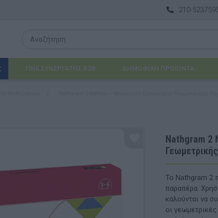
210-523759
ΓΙΝΕ ΣΥΝΕΡΓΑΤΗΣ B2B
ΔΗΜΟΦΙΛΉ ΠΡΟΪΌΝΤΑ
Σ
 τα Μαθηματικά
|
Nathgram 2 Nathan – Μαγνητικό Εργαστήριο Γεωμετρικής Λογ
Λογοθεραπεία
 & ΒΡΈΦΗ
Εργοθεραπεία
Nathgram 2 
Γεωμετρικής
ΔΙΑ
Προβλήματα Όρασης
ΈΠΙΠΛΑ & ΕΞΟΠΛΙΣΜΌΣ
Το Nathgram 2 
παραπέρα. Χρησ
αθηματικά
Βασικός εξοπλισμός & Μονάδες Αποθήκε
καλούνται να σ
οι γεωμετρικές