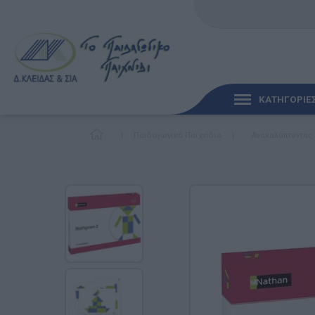
ΚΑΤΗΓΟΡΙΕ
|
Παιδαγωγικά Παιχνίδια
|
Ανακαλύπτοντας
ΓΡΉΓΟΡΗ ΜΑΤΙΆ
ΠΑΙΧΝΊΔΙΑ ΓΙΑ ΜΩΡΆ
ΠΑΙΔΑΓΩΓΙΚΆ ΠΑΙΧΝΊ
Γλώσσα & Γραφή
Ανακαλύπτοντας τα Μ
Φυσικές Επιστήμες