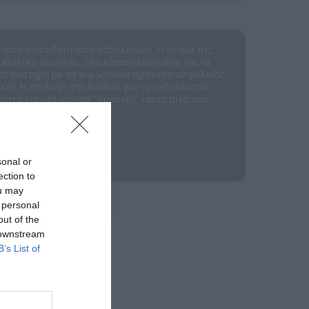
τικού εκπαιδευτικού εξοπλισμού. Η γκάμα της
μβολικό παιχνίδι, όλα κατασκευασμένα για να
αι αυστηρά με τα ευρωπαϊκά πρότυπα ασφαλείας
ά). Η επιλογή της Nathan για τον εξοπλισμό
τητα και μια ισχυρή "πράσινη" ταυτότητα που
ργανισμούς.
sonal or
ection to
ou may
 personal
out of the
 downstream
B’s List of