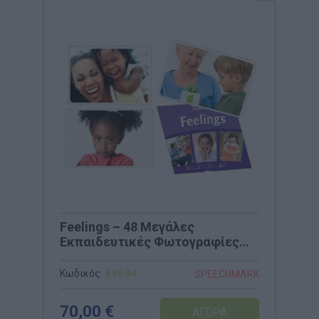
Feelings – 48 Μεγάλες
Εκπαιδευτικές Φωτογραφίες
Συναισθημάτων Α4
(Speechmark)
Κωδικός:
88694
SPEECHMARK
70,00 €