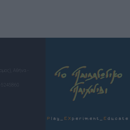
ομος), Αθήνα -
-5245860