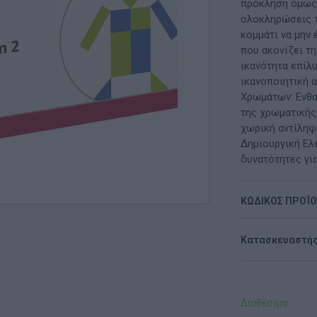
Μαλακή Γωνιά
πρόκληση όμως 
ολοκληρώσεις τ
ρόνο
Παιδικό Δωμάτιο
κομμάτι να μην 
που ακονίζει τη
ΤΈΧΝΕΣ
ικανότητα επίλ
ικανοποιητική 
Χειροτεχνία
Χρωμάτων: Ενθα
της χρωματικής 
Μουσική
χωρική αντίληψη
Δημιουργική Ελ
RI
Χορός & Θέατρο
δυνατότητες γι
Ή
ΠΑΙΔΑΓΩΓΙΚΌ ΥΛΙΚΌ ΓΙΑ ΕΝΉΛΙΚΕΣ
ΚΩΔΙΚΟΣ ΠΡΟΪ
ΠΑΙΧΝΊΔΙΑ ΕΞΩΤΕΡΙΚΟΎ ΧΏΡΟΥ
Κατασκευαστής
Ι
Παιχνίδια Κήπου
ΡΟΦΉ
Επαγγελματικές Παιδικές Χαρές
Διαθέσιμο
Συνθέσεις Παιδικής Χαράς για ΑμεΑ