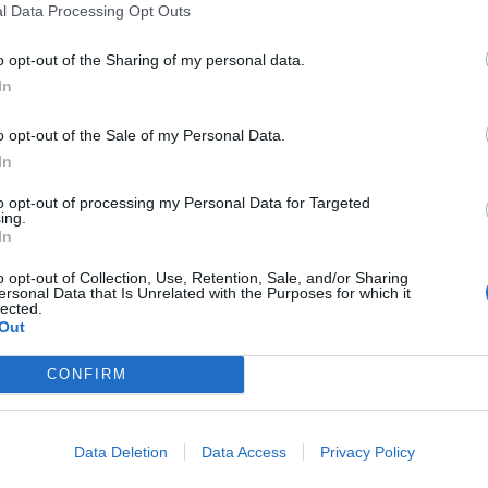
l Data Processing Opt Outs
o opt-out of the Sharing of my personal data.
In
o opt-out of the Sale of my Personal Data.
In
to opt-out of processing my Personal Data for Targeted
ing.
In
o opt-out of Collection, Use, Retention, Sale, and/or Sharing
ersonal Data that Is Unrelated with the Purposes for which it
lected.
Out
CONFIRM
Ακροβάτες Εργαστήριο Nathan –
Data Deletion
Data Access
Privacy Policy
Εκπαιδευτικό Σύστημα Χωρικής
Λογικής & Προσανατολισμού