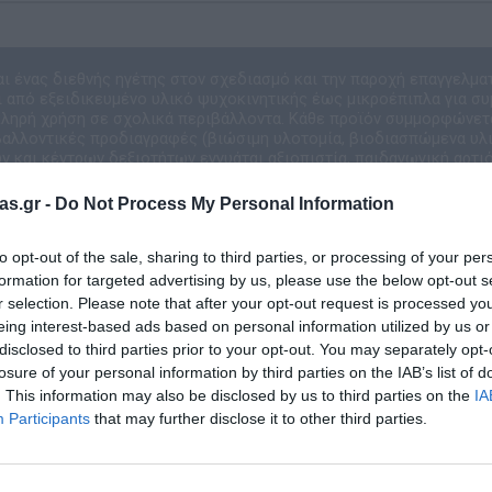
αι ένας διεθνής ηγέτης στον σχεδιασμό και την παροχή επαγγελμα
 από εξειδικευμένο υλικό ψυχοκινητικής έως μικροέπιπλα για συ
κληρή χρήση σε σχολικά περιβάλλοντα. Κάθε προϊόν συμμορφώνετ
ιβαλλοντικές προδιαγραφές (βιώσιμη υλοτομία, βιοδιασπώμενα υλικ
 και κέντρων δεξιοτήτων εγγυάται αξιοπιστία, παιδαγωγική αρτιό
εκτιμάται από σύγχρονους εκπαιδευτικούς ο
as.gr -
Do Not Process My Personal Information
to opt-out of the sale, sharing to third parties, or processing of your per
formation for targeted advertising by us, please use the below opt-out s
r selection. Please note that after your opt-out request is processed y
eing interest-based ads based on personal information utilized by us or
disclosed to third parties prior to your opt-out. You may separately opt-
losure of your personal information by third parties on the IAB’s list of
. This information may also be disclosed by us to third parties on the
IA
Participants
that may further disclose it to other third parties.
Σχετικά προϊόντα