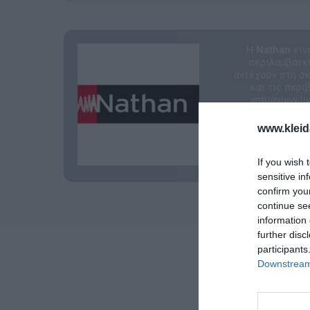
Η
Nathan
είν
περιλαμβάνει
αντέχουν στη σ
και τις περ
νηπιαγωγείων
www.kleid
If you wish 
sensitive in
confirm you
continue se
information 
further disc
participants
Downstream 