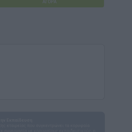
Αναμνηστικά Νηπιαγωγείων
ην Εκπαίδευση
 της εταιρείας που συγκεντρώνει τα κορυφαία
Σε συνεργασία με κορυφαίους εκπαιδευτικούς, η