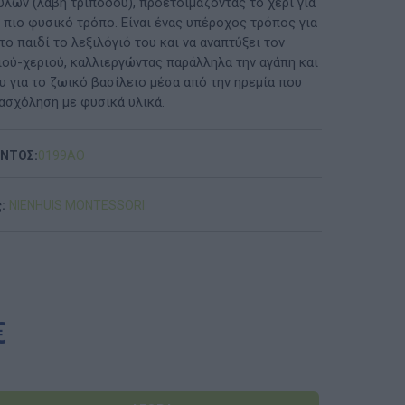
ύλων (λαβή τριπόδου), προετοιμάζοντας το χέρι για
 πιο φυσικό τρόπο. Είναι ένας υπέροχος τρόπος για
ΠΡΟΤΆΣΕΙΣ ΈΩΣ 20€
το παιδί το λεξιλόγιό του και να αναπτύξει τον
ιού-χεριού, καλλιεργώντας παράλληλα την αγάπη και
ΑΝΑΜΝΗΣΤΙΚΆ ΚΑΙ ΒΙΒΛΊΑ/ΈΝΤΥΠΑ ΣΧΟΛΙΚΏΝ
υ για το ζωικό βασίλειο μέσα από την ηρεμία που
ΕΠΙΤΡΟΠΏΝ & ΣΧΟΛΙΚΏΝ ΜΟΝΆΔΩΝ
ασχόληση με φυσικά υλικά.
Έντυπα-Βιβλία Παιδικών Σταθμων
ΟΝΤΟΣ:
0199ΑO
Έντυπα-Βιβλία Νηπιαγωγείων
:
NIENHUIS MONTESSORI
Έντυπα-Βιβλία Δημοτικών
Έντυπα-Βιβλία Γυμνασίων
'Έντυπα-Βιβλία Λυκείων-ΕΠΑΛ
€
'Έντυπα-Βιβλία ΙΕΚ
'Έντυπα-Βιβλία Σχολικών Επιτροπών