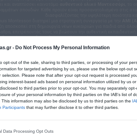
ει και αναπτύσσει καινοτόμο
αυθεντικό υλικό Μοντεσσόρι
, το 
αμμάτων σπουδών. Κάθε προϊόν είναι προσανατολισμένο στις στο
διασφαλίζοντας την υψηλότερη ποιότητα κ
huis Montessori διατηρεί μια στρατηγική συνεργασία με την
AMI (A
η αποσκοπεί στη δημιουργία νέων ευκαιριών για παιδιά από όλου
αθρα, επιτρέποντάς τους να βιώσουν την αυθεντική εκπαιδευτική
δαντα ότι τα παιδιά μαθαίνουν καλύτερα όταν το αντικείμενο κεν
ηγεί στην ανακάλυψη, και τα προϊόντα της Nienhuis Montessori είν
as.gr -
Do Not Process My Personal Information
διορατικότητα και να εμπνέουν την έρευνα. Στην εταιρεία
Δ. ΚΛΕΙ
 τα δυνατά σημεία του κάθε παιδιού και παρέχουμε τα κατάλληλα 
ας παράλληλα πλήρη υποστήριξη και κατάρτιση στους συνεργάτες
to opt-out of the sale, sharing to third parties, or processing of your per
formation for targeted advertising by us, please use the below opt-out s
r selection. Please note that after your opt-out request is processed y
eing interest-based ads based on personal information utilized by us or
disclosed to third parties prior to your opt-out. You may separately opt-
losure of your personal information by third parties on the IAB’s list of
. This information may also be disclosed by us to third parties on the
IA
Σχετικά προϊόντα
Participants
that may further disclose it to other third parties.
l Data Processing Opt Outs