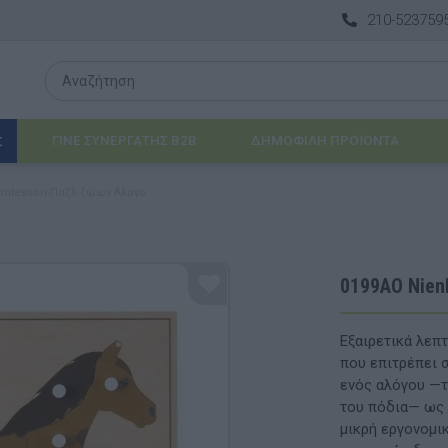
210-523759
ΓΙΝΕ ΣΥΝΕΡΓΑΤΗΣ B2B
ΔΗΜΟΦΙΛΉ ΠΡΟΪΌΝΤΑ
Σ
ontessori-Παζλ ζώων Άλογο
Λογοθεραπεία
 & ΒΡΈΦΗ
Εργοθεραπεία
0199ΑO Nien
ΔΙΑ
Προβλήματα Όρασης
Εξαιρετικά λεπ
ΈΠΙΠΛΑ & ΕΞΟΠΛΙΣΜΌΣ
που επιτρέπει 
ενός αλόγου —το
αθηματικά
Βασικός εξοπλισμός & Μονάδες Αποθήκε
του πόδια— ως 
μικρή εργονομικ