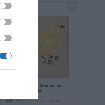
0199EO Nienhuis Montessori-
Παζλ ζώων Πουλί
Κωδικός:
0199EO
NIENHUIS MONTESSORI