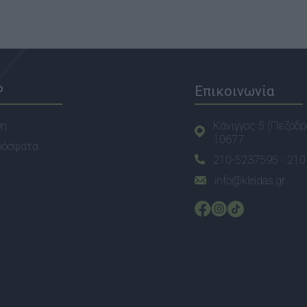
P
Επικοινωνία
ση
Κάνιγγος 5 (Πεζόδρ
10677
ρόσφατα
210-5237595 -
210
info@kleidas.gr