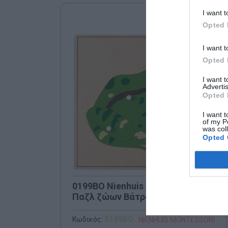
I want t
Opted 
I want t
Opted 
I want 
Advertis
Opted 
I want t
of my P
was col
Opted 
0199BO Nienhuis Montessori-
Παζλ ζώων Βάτραχος
Κωδικός:
0199BO
NIENHUIS MONTESSORI