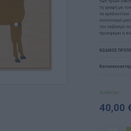
Μαλακή Γωνιά
των τριών δακτ
τη γραφή με τον
ρόνο
Παιδικό Δωμάτιο
να εμπλουτίσει 
συντονισμό ματ
ΤΈΧΝΕΣ
τον σεβασμό το
προσφέρει η εν
Χειροτεχνία
ΚΩΔΙΚΟΣ ΠΡΟΪ
Μουσική
RI
Χορός & Θέατρο
Κατασκευαστής
Ή
ΠΑΙΔΑΓΩΓΙΚΌ ΥΛΙΚΌ ΓΙΑ ΕΝΉΛΙΚΕΣ
ΠΑΙΧΝΊΔΙΑ ΕΞΩΤΕΡΙΚΟΎ ΧΏΡΟΥ
Διαθέσιμο
Ι
Παιχνίδια Κήπου
40,00 
ΡΟΦΉ
Επαγγελματικές Παιδικές Χαρές
Συνθέσεις Παιδικής Χαράς για ΑμεΑ