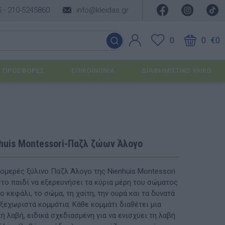
5 -
210-5245860
info@kleidas.gr
0
0
€0
ΠΡΟΣΦΟΡΈΣ
ΕΠΙΚΟΙΝΩΝΊΑ
ΔΙΑΦΗΜΙΣΤΙΚΟ ΥΛΙΚΟ
ΕΠΟΧΙΑΚΆ ΠΡΟΪΌΝΤΑ
Ιδέες για τα Χριστούγεννα
huis Montessori-Παζλ ζώων Άλογο
Ιδέες για τις Απόκριες
τομερές ξύλινο Παζλ Άλογο της Nienhuis Montessori
Ιδέες για το Πάσχα
στο παιδί να εξερευνήσει τα κύρια μέρη του σώματος
 κεφάλι, το σώμα, τη χαίτη, την ουρά και τα δυνατά
Καλοκαιρινές Επιλογές
υσης
ξεχωριστά κομμάτια. Κάθε κομμάτι διαθέτει μια
ή λαβή, ειδικά σχεδιασμένη για να ενισχύει τη λαβή
ΙΔΈΕΣ ΓΙΑ ΒΆΠΤΙΣΗ