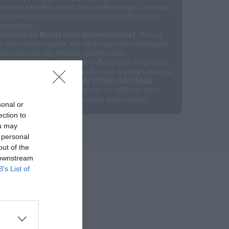
οποίο ακολουθεί πιστά τους μαθησιακούς στόχους
χευμένες ανάγκες παιδιών και εκπαιδευτικών,
ατασκευής.
ssociation Montessori Internationale)
. Αυτή η
ς τους πολιτισμούς και τα κοινωνικοοικονομικά
 προσέγγιση της Μαρίας Μοντεσσόρι.
τρίζει το πραγματικό τους ενδιαφέρον. Η φυσική
αι σχεδιασμένα για να πυροδοτούν τη φαντασία, να
ΔΑΣ & ΣΙΑ ΕΕ - ΤΟ ΠΑΙΔΑΓΩΓΙΚΟ ΠΑΙΧΝΙΔΙ
,
εργαλεία για να ανακαλύψουν το ταλέντο τους,
 μας και τους εκπαιδευτικούς παγκοσμίως.
sonal or
ection to
ou may
 personal
out of the
 downstream
B’s List of