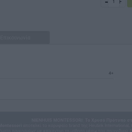
-
+
Επικοινωνία
4+
NIENHUIS MONTESSORI: Το Χρυσό Πρότυπο στ
Montessori
αποτελεί το κορυφαίο brand της Heutink International,
ήματα παγκοσμίως με επίκεντρο τη μάθηση μέσω του παιχνιδιού. 