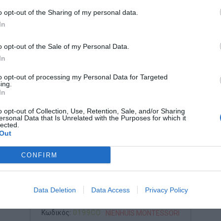
o opt-out of the Sharing of my personal data.
In
o opt-out of the Sale of my Personal Data.
In
to opt-out of processing my Personal Data for Targeted
ing.
In
o opt-out of Collection, Use, Retention, Sale, and/or Sharing
ersonal Data that Is Unrelated with the Purposes for which it
lected.
Out
CONFIRM
0199C0 Nienhuis Montessori -
Παζλ Ζώων Ψάρι (Ξύλινες
Data Deletion
Data Access
Privacy Policy
Ενσφηνώσεις)
Κωδικός:
0199CO
NIENHUIS MONTESSORI