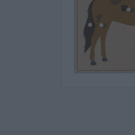
Ανακαλύπτοντας το Χ
ΠΑΖΛ & ΣΦΗΝΏΜΑΤΑ
ΕΠΙΤΡΑΠΈΖΙΑ
ΚΑΤΑΣΚΕΥΈΣ-STEM
ΜΈΘΟΔΟΣ MONTESSO
ΨΥΧΟΚΙΝΗΤΙΚΉ ΑΓΩΓ
ΠΟΔΉΛΑΤΑ
ΣΥΜΒΟΛΙΚΌ ΠΑΙΧΝΊΔ
ΠΕΡΙΒΆΛΛΟΝ & ΔΙΑΤ
ΕΙΔΙΚΉ ΑΓΩΓΉ