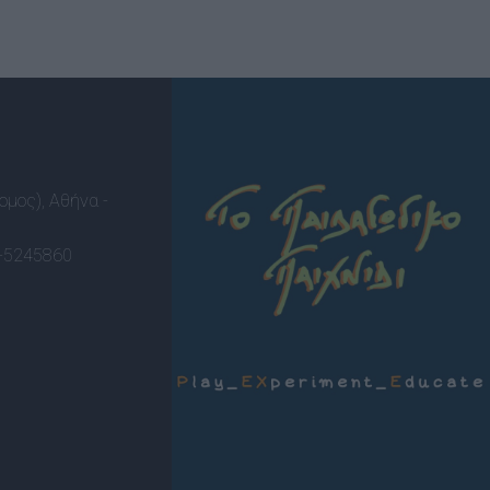
ομος), Αθήνα -
-5245860