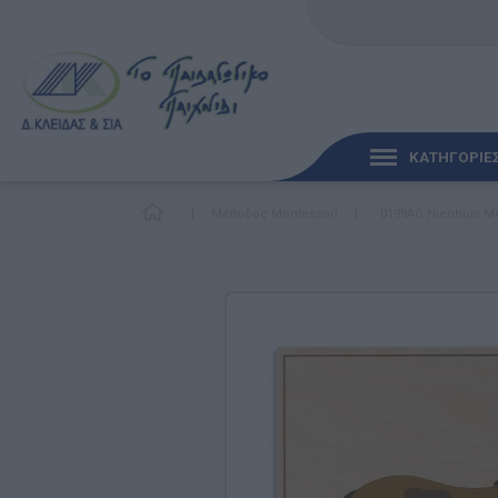
ΚΑΤΗΓΟΡΙΕ
|
Μέθοδος Montessori
|
0199ΑO Nienhuis M
ΓΡΉΓΟΡΗ ΜΑΤΙΆ
ΠΑΙΧΝΊΔΙΑ ΓΙΑ ΜΩΡΆ
ΠΑΙΔΑΓΩΓΙΚΆ ΠΑΙΧΝΊ
Γλώσσα & Γραφή
Ανακαλύπτοντας τα Μ
Φυσικές Επιστήμες