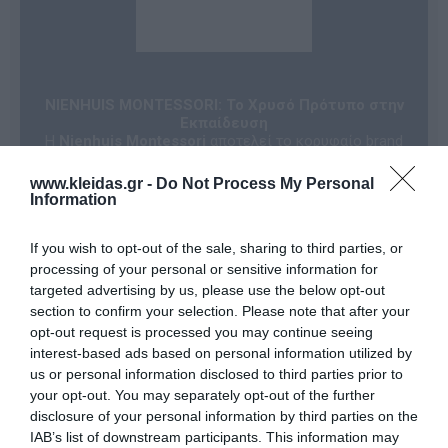
NIENHUIS MONTESSORI: Το Χρυσό Πρότυπο στην
Εκπαίδευση
Η
Nienhuis Montessori
αποτελεί το κορυφαίο brand
της Heutink International, της εταιρείας που
συγκεντρώνει τα κορυφαία εκπαιδευτικά σήματα
www.kleidas.gr -
Do Not Process My Personal
παγκοσμίως με επίκεντρο τη μάθηση μέσω του
Information
παιχνιδιού. Σε συνεργασία με κορυφαίους
εκπαιδευτικούς, η Nienhuis σχεδιάζει και αναπτύσσει
If you wish to opt-out of the sale, sharing to third parties, or
καινοτόμο
αυθεντικό υλικό Μοντεσσόρι
, το οποίο
ακολουθεί πιστά τους μαθησιακούς στόχους διεθνών
processing of your personal or sensitive information for
προγραμμάτων σπουδών. Κάθε προϊόν είναι
targeted advertising by us, please use the below opt-out
προσανατολισμένο στις στοχευμένες ανάγκες
section to confirm your selection. Please note that after your
παιδιών και εκπαιδευτικών, διασφαλίζοντας την
opt-out request is processed you may continue seeing
υψηλότερη ποιότητα κατασκευής.
interest-based ads based on personal information utilized by
Σήμερα, η Nienhuis Montessori διατηρεί μια
us or personal information disclosed to third parties prior to
στρατηγική συνεργασία με την
AMI (Association
Montessori Internationale)
. Αυτή η διεθνής σύμπραξη
your opt-out. You may separately opt-out of the further
αποσκοπεί στη δημιουργία νέων ευκαιριών για παιδιά
disclosure of your personal information by third parties on the
από όλους τους πολιτισμούς και τα
IAB’s list of downstream participants. This information may
κοινωνικοοικονομικά υπόβαθρα, επιτρέποντάς τους