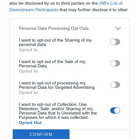
also be disclosed by us to third parties on the
IAB’s List of
να βιώσουν την αυθεντική εκπαιδευτική προσέγγιση
Downstream Participants
that may further disclose it to other
της Μαρίας Μοντεσσόρι.
third parties.
Πιστεύουμε ακράδαντα ότι τα παιδιά μαθαίνουν
καλύτερα όταν το αντικείμενο κεντρίζει το
πραγματικό τους ενδιαφέρον. Η φυσική περιέργεια τα
Personal Data Processing Opt Outs
οδηγεί στην ανακάλυψη, και τα προϊόντα της Nienhuis
Montessori είναι σχεδιασμένα για να πυροδοτούν τη
I want to opt-out of the Sharing of my
φαντασία, να οξύνουν τη διορατικότητα και να
personal data.
Opted In
εμπνέουν την έρευνα. Στην εταιρεία
Δ. ΚΛΕΙΔΑΣ &
ΣΙΑ ΕΕ - ΤΟ ΠΑΙΔΑΓΩΓΙΚΟ ΠΑΙΧΝΙΔΙ
, υποστηρίζουμε
τα δυνατά σημεία του κάθε παιδιού και παρέχουμε τα
I want to opt-out of the Sale of my
Personal Data.
κατάλληλα εργαλεία για να ανακαλύψουν το ταλέντο
Opted In
τους, προσφέροντας παράλληλα πλήρη υποστήριξη
και κατάρτιση στους συνεργάτες μας και τους
I want to opt-out of processing my
εκπαιδευτικούς παγκοσμίως.
Personal Data for Targeted Advertising.
Opted In
I want to opt-out of Collection, Use,
Retention, Sale, and/or Sharing of my
Personal Data that Is Unrelated with the
Purposes for which it was collected.
Opted Out
Σχετικά προϊόντα
CONFIRM