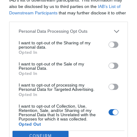
από όλους τους πολιτισμούς και τα
κοινωνικοοικονομικά υπόβαθρα, επιτρέποντάς τους
also be disclosed by us to third parties on the
IAB’s List of
να βιώσουν την αυθεντική εκπαιδευτική προσέγγιση
Downstream Participants
that may further disclose it to other
της Μαρίας Μοντεσσόρι.
third parties.
Πιστεύουμε ακράδαντα ότι τα παιδιά μαθαίνουν
καλύτερα όταν το αντικείμενο κεντρίζει το
Personal Data Processing Opt Outs
πραγματικό τους ενδιαφέρον. Η φυσική περιέργεια τα
οδηγεί στην ανακάλυψη, και τα προϊόντα της Nienhuis
I want to opt-out of the Sharing of my
Montessori είναι σχεδιασμένα για να πυροδοτούν τη
personal data.
φαντασία, να οξύνουν τη διορατικότητα και να
Opted In
εμπνέουν την έρευνα. Στην εταιρεία
Δ. ΚΛΕΙΔΑΣ &
ΣΙΑ ΕΕ - ΤΟ ΠΑΙΔΑΓΩΓΙΚΟ ΠΑΙΧΝΙΔΙ
, υποστηρίζουμε
I want to opt-out of the Sale of my
τα δυνατά σημεία του κάθε παιδιού και παρέχουμε τα
Personal Data.
κατάλληλα εργαλεία για να ανακαλύψουν το ταλέντο
Opted In
τους, προσφέροντας παράλληλα πλήρη υποστήριξη
και κατάρτιση στους συνεργάτες μας και τους
I want to opt-out of processing my
εκπαιδευτικούς παγκοσμίως.
Personal Data for Targeted Advertising.
Opted In
I want to opt-out of Collection, Use,
Retention, Sale, and/or Sharing of my
Personal Data that Is Unrelated with the
Purposes for which it was collected.
Opted Out
CONFIRM