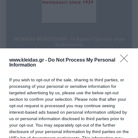
NIENHUIS MONTESSORI: Το Χρυσό Πρότυπο στην
Εκπαίδευση
Η
Nienhuis Montessori
αποτελεί το κορυφαίο brand
της Heutink International, της εταιρείας που
www.kleidas.gr -
Do Not Process My Personal
συγκεντρώνει τα κορυφαία εκπαιδευτικά σήματα
Information
παγκοσμίως με επίκεντρο τη μάθηση μέσω του
παιχνιδιού. Σε συνεργασία με κορυφαίους
εκπαιδευτικούς, η Nienhuis σχεδιάζει και αναπτύσσει
If you wish to opt-out of the sale, sharing to third parties, or
καινοτόμο
αυθεντικό υλικό Μοντεσσόρι
, το οποίο
processing of your personal or sensitive information for
ακολουθεί πιστά τους μαθησιακούς στόχους διεθνών
targeted advertising by us, please use the below opt-out
προγραμμάτων σπουδών. Κάθε προϊόν είναι
section to confirm your selection. Please note that after your
προσανατολισμένο στις στοχευμένες ανάγκες
παιδιών και εκπαιδευτικών, διασφαλίζοντας την
opt-out request is processed you may continue seeing
υψηλότερη ποιότητα κατασκευής.
interest-based ads based on personal information utilized by
Σήμερα, η Nienhuis Montessori διατηρεί μια
us or personal information disclosed to third parties prior to
στρατηγική συνεργασία με την
AMI (Association
your opt-out. You may separately opt-out of the further
Montessori Internationale)
. Αυτή η διεθνής σύμπραξη
disclosure of your personal information by third parties on the
αποσκοπεί στη δημιουργία νέων ευκαιριών για παιδιά
IAB’s list of downstream participants. This information may