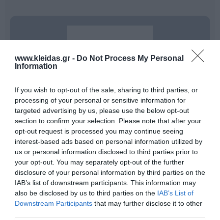
www.kleidas.gr -
Do Not Process My Personal
Information
If you wish to opt-out of the sale, sharing to third parties, or
processing of your personal or sensitive information for
targeted advertising by us, please use the below opt-out
section to confirm your selection. Please note that after your
opt-out request is processed you may continue seeing
Η
MEGAFORM
είναι ο στρατηγικός συνεργάτης για
interest-based ads based on personal information utilized by
σχολεία, γυμναστήρια και αθλητικούς συλλόγους που
us or personal information disclosed to third parties prior to
αναζητούν αξιοπιστία και ποιότητα. Ως επίσημος
your opt-out. You may separately opt-out of the further
ευρωπαίος διανομέας κορυφαίων brands όπως
disclosure of your personal information by third parties on the
OMNIKIN, DOM, ARK και YOLF
, η εταιρεία εγγυάται
μια ολοκληρωμένη συλλογή που καλύπτει κάθε
IAB’s list of downstream participants. This information may
απαίτηση της σύγχρονης αγοράς. Αυτό που καθιστά τη
also be disclosed by us to third parties on the
IAB’s List of
MEGAFORM να ξεχωρίζει είναι η αυστηρή δέσμευσή
Downstream Participants
that may further disclose it to other
της στην
αειφόρο ανάπτυξη
, καθώς είναι
third parties.
πιστοποιημένη κατά
ISO 14001 & EMAS
. Με συνεχή