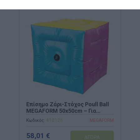
Επίσημο Ζάρι-Στόχος Poull Ball
MEGAFORM 50x50cm – Για
Παιχνίδι Συνεργασίας
Κωδικός:
410126
MEGAFORM
58,01 €