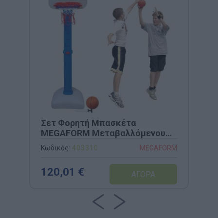
Σετ Φορητή Μπασκέτα
MEGAFORM Μεταβαλλόμενου
Ύψους (100-150cm) – Με Μπάλα
Κωδικός:
403310
MEGAFORM
& Τρόμπα
120,01 €