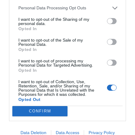
έλεγχο περιβαλλοντικής διαχείρισης, η εταιρεία
Personal Data Processing Opt Outs
μειώνει ενεργά την κατανάλωση ενέργειας και την
απόρριψη αποβλήτων, ενσωματώνοντας τη
I want to opt-out of the Sharing of my
βιωσιμότητα σε κάθε στάδιο της παραγωγής και
personal data.
διανομής της. Είναι μια επιλογή που συνδυάζει τον
Opted In
δυναμισμό και την ειλικρίνεια με την περιβαλλοντική
υπευθυνότητα, προσφέροντας εργαλεία που προάγουν
I want to opt-out of the Sale of my
την πρόοδο στην εκπαίδευση και τον αθλητισμό.
Personal Data.
Opted In
I want to opt-out of processing my
Personal Data for Targeted Advertising.
Opted In
I want to opt-out of Collection, Use,
Retention, Sale, and/or Sharing of my
Σχετικά προϊόντα
Personal Data that Is Unrelated with the
Purposes for which it was collected.
Opted Out
CONFIRM
Data Deletion
Data Access
Privacy Policy