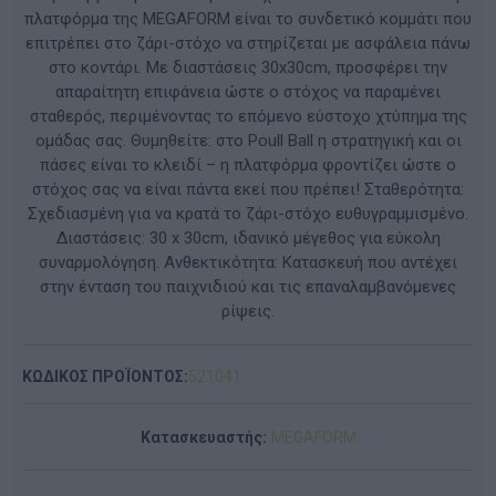
πλατφόρμα της MEGAFORM είναι το συνδετικό κομμάτι που
επιτρέπει στο ζάρι-στόχο να στηρίζεται με ασφάλεια πάνω
στο κοντάρι. Με διαστάσεις 30x30cm, προσφέρει την
απαραίτητη επιφάνεια ώστε ο στόχος να παραμένει
σταθερός, περιμένοντας το επόμενο εύστοχο χτύπημα της
ομάδας σας. Θυμηθείτε: στο Poull Ball η στρατηγική και οι
πάσες είναι το κλειδί – η πλατφόρμα φροντίζει ώστε ο
στόχος σας να είναι πάντα εκεί που πρέπει! Σταθερότητα:
Σχεδιασμένη για να κρατά το ζάρι-στόχο ευθυγραμμισμένο.
Διαστάσεις: 30 x 30cm, ιδανικό μέγεθος για εύκολη
συναρμολόγηση. Ανθεκτικότητα: Κατασκευή που αντέχει
στην ένταση του παιχνιδιού και τις επαναλαμβανόμενες
ρίψεις.
ΚΩΔΙΚΟΣ ΠΡΟΪΟΝΤΟΣ:
521041
Κατασκευαστής:
MEGAFORM