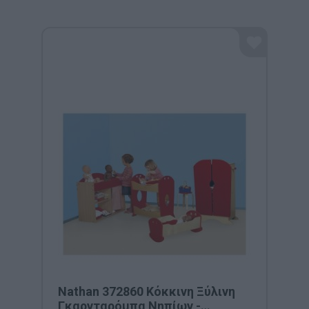
Nathan 372860 Κόκκινη Ξύλινη
Γκαρνταρόμπα Νηπίων -