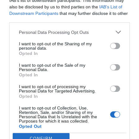
IAB’s list of downstream participants. This information may
also be disclosed by us to third parties on the
IAB’s List of
Downstream Participants
that may further disclose it to other
third parties.
Personal Data Processing Opt Outs
I want to opt-out of the Sharing of my
personal data.
Opted In
Η ιταλική εταιρεία
Raffetto
εξειδικεύεται στον
σχεδιασμό και την παραγωγή διαχρονικών ξύλινων
I want to opt-out of the Sale of my
Personal Data.
επίπλων, συνδυάζοντας την παραδοσιακή "ζεστασιά"
Opted In
του υλικού με τις πιο σύγχρονες προδιαγραφές
αντοχής. Κάθε κομμάτι κατασκευάζεται από
λουστραρισμένο πλακάτ θαλάσσης υψηλής
I want to opt-out of processing my
Personal Data for Targeted Advertising.
ποιότητας
, ένα υλικό που εγγυάται εξαιρετική
Opted In
σταθερότητα και μακροζωία, ακόμη και σε
περιβάλλοντα με πολλούς ταυτόχρονους χρήστες,
I want to opt-out of Collection, Use,
όπως νηπιαγωγεία και παιδότοπους.
Retention, Sale, and/or Sharing of my
Η ασφάλεια των παιδιών αποτελεί αδιαπραγμάτευτη
Personal Data that Is Unrelated with the
προτεραιότητα για τη Raffetto. Όλα τα προϊόντα
Purposes for which it was collected.
κατασκευάζονται σύμφωνα με τα αυστηρά
Opted Out
Ευρωπαϊκά πρότυπα ασφαλείας (EN71)
, ενώ τα
χρώματα και τα βερνίκια που χρησιμοποιούνται είναι
CONFIRM