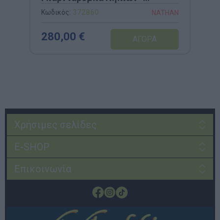
65x30x100cm
Κωδικός:
372860
NATHAN
280,00 €
Χρήσιμες σελίδες
E-SHOP
Επικοινωνία