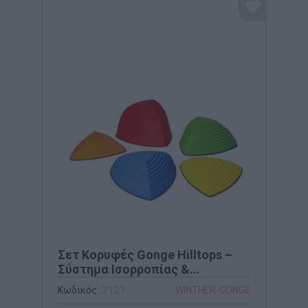
Σετ Κορυφές Gonge Hilltops –
Σύστημα Ισορροπίας &
Εξοικείωσης με το Ύψος (Κωδ.
Κωδικός:
2121
WINTHER-GONGE
2121)