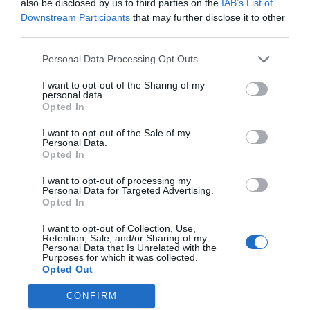
also be disclosed by us to third parties on the
IAB’s List of
μαθητή.
Η παγκόσμια απήχηση της Speechmark οφείλεται
Downstream Participants
that may further disclose it to other
στον έξυπνο σχεδιασμό των προϊόντων της, τα οποία
third parties.
είναι
κατάλληλα για χρήση σε οποιαδήποτε
γλώσσα
, καθώς οι φωτογραφίες και οι
Personal Data Processing Opt Outs
εικονογραφήσεις τους δεν περιέχουν κείμενο. Η
εξαιρετική ποιότητα περιεχομένου, η σαφής
I want to opt-out of the Sharing of my
τυπογραφία και οι πεντακάθαρες εικόνες καθιστούν
personal data.
τις κάρτες της Speechmark εξαιρετικά εύχρηστες και
Opted In
απόλυτα κατανοητές, ακόμη και από παιδιά πολύ
μικρής ηλικίας. Με έμφαση στη λεπτομέρεια και την
I want to opt-out of the Sale of my
επιστημονική εγκυρότητα, η Speechmark συνεχίζει να
Personal Data.
εξοπλίζει τους εκπαιδευτικούς και τους θεραπευτές
Opted In
του κόσμου με τα πιο αξιόπιστα εργαλεία παρέμβασης
και μάθησης.
I want to opt-out of processing my
Personal Data for Targeted Advertising.
Opted In
I want to opt-out of Collection, Use,
Retention, Sale, and/or Sharing of my
Personal Data that Is Unrelated with the
Purposes for which it was collected.
Opted Out
Σχετικά προϊόντα
CONFIRM