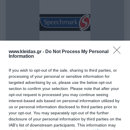
www.kleidas.gr -
Do Not Process My Personal
Information
Εδώ και πολλές δεκαετίες, η αγγλική εταιρεία
Speechmark
κατέχει ηγετική θέση στην παροχή
If you wish to opt-out of the sale, sharing to third parties, or
εξειδικευμένων εκπαιδευτικών εργαλείων και
processing of your personal or sensitive information for
βοηθημάτων υψηλής ποιότητας. Τα προϊόντα της
targeted advertising by us, please use the below opt-out
αποτελούν το σημείο αναφοράς για επαγγελματίες
section to confirm your selection. Please note that after your
που δραστηριοποιούνται στη
Λογοθεραπεία
, την
opt-out request is processed you may continue seeing
Ψυχική Υγεία
, την
Ειδική Αγωγή
, καθώς και στη
Φροντίδα Ηλικιωμένων
. Κάθε έκδοση της
interest-based ads based on personal information utilized by
Speechmark αναπτύσσεται, δοκιμάζεται και
us or personal information disclosed to third parties prior to
αξιολογείται από τους ίδιους τους τελικούς χρήστες
your opt-out. You may separately opt-out of the further
– κορυφαίους θεραπευτές, γιατρούς και
disclosure of your personal information by third parties on the
εκπαιδευτικούς – διασφαλίζοντας την παροχή των
IAB’s list of downstream participants. This information may
καλύτερων δυνατών υπηρεσιών προς κάθε ασθενή ή