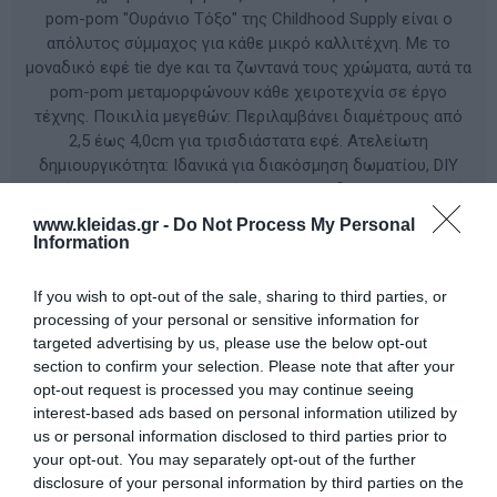
pom-pom "Ουράνιο Τόξο" της Childhood Supply είναι ο
απόλυτος σύμμαχος για κάθε μικρό καλλιτέχνη. Με το
μοναδικό εφέ tie dye και τα ζωντανά τους χρώματα, αυτά τα
pom-pom μεταμορφώνουν κάθε χειροτεχνία σε έργο
τέχνης. Ποικιλία μεγεθών: Περιλαμβάνει διαμέτρους από
2,5 έως 4,0cm για τρισδιάστατα εφέ. Ατελείωτη
δημιουργικότητα: Ιδανικά για διακόσμηση δωματίου, DIY
κοσμήματα, σχολικές εργασίες και παιχνίδια αισθητηριακής
ανάπτυξης (sensory play). Ποιότητα: Μαλακή υφή και
www.kleidas.gr -
Do Not Process My Personal
ανθεκτικά χρώματα που δεν ξεθωριάζουν.
Information
If you wish to opt-out of the sale, sharing to third parties, or
ΚΩΔΙΚΟΣ ΠΡΟΪΟΝΤΟΣ:
COLORPCH
processing of your personal or sensitive information for
targeted advertising by us, please use the below opt-out
Κατασκευαστής:
CHILDHOOD SUPPLY
section to confirm your selection. Please note that after your
opt-out request is processed you may continue seeing
interest-based ads based on personal information utilized by
us or personal information disclosed to third parties prior to
your opt-out. You may separately opt-out of the further
Διαθέσιμο
disclosure of your personal information by third parties on the