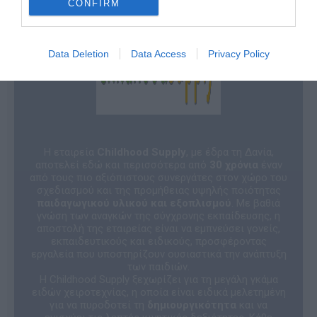
CONFIRM
Data Deletion
Data Access
Privacy Policy
Η εταιρεία
Childhood Supply
, με έδρα τη Δανία,
αποτελεί εδώ και περισσότερα από
30 χρόνια
έναν
από τους πιο αξιόπιστους συνεργάτες στον χώρο του
σχεδιασμού και της προμήθειας υψηλής ποιότητας
παιδαγωγικού υλικού και εξοπλισμού
. Με βαθιά
γνώση των αναγκών της σύγχρονης εκπαίδευσης, η
αποστολή της εταιρείας είναι να εμπνεύσει γονείς,
εκπαιδευτικούς και ειδικούς, προσφέροντας
εργαλεία που υποστηρίζουν ουσιαστικά την ανάπτυξη
των παιδιών.
Η Childhood Supply ξεχωρίζει για τη μεγάλη γκάμα
ειδών χειροτεχνίας, η οποία είναι ειδικά μελετημένη
για να πυροδοτεί τη
δημιουργικότητα
και να