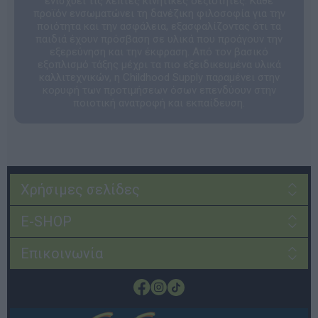
ενισχύει τις λεπτές κινητικές δεξιότητες. Κάθε
προϊόν ενσωματώνει τη δανέζικη φιλοσοφία για την
ποιότητα και την ασφάλεια, εξασφαλίζοντας ότι τα
παιδιά έχουν πρόσβαση σε υλικά που προάγουν την
εξερεύνηση και την έκφραση. Από τον βασικό
εξοπλισμό τάξης μέχρι τα πιο εξειδικευμένα υλικά
καλλιτεχνικών, η Childhood Supply παραμένει στην
κορυφή των προτιμήσεων όσων επενδύουν στην
ποιοτική ανατροφή και εκπαίδευση.
Χρήσιμες σελίδες
E-SHOP
Επικοινωνία