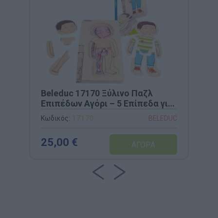
Beleduc 17170 Ξύλινο Παζλ
Επιπέδων Αγόρι – 5 Επίπεδα για
Ανακάλυψη του Σώματος,
Κωδικός:
17170
BELEDUC
Ενίσχυση Λόγου & Επικοινωνίας
25,00 €