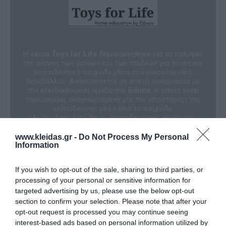
Η σειρά
Toys for Life
δημιουργήθηκε για να καλύψει
την ανάγκη των γονιών και των παιδιών για ποιοτικό,
εκπαιδευτικό παιχνίδι μέσα στο οικογενειακό
περιβάλλον. Αναπτύσσεται σε στενή συνεργασία με
την εξειδικευμένη ομάδα της
Educo
, η οποία είναι
παγκοσμίως αναγνωρισμένη για την υποστήριξη της
εκπαίδευσης μέσα από το παιχνίδι.
Με την Toys for Life, οι εκπαιδευτικές αρχές που
εφαρμόζονται στο σχολείο μεταφέρονται στο σπίτι,
προσφέροντας στα παιδιά την ευκαιρία να
www.kleidas.gr -
Do Not Process My Personal
αναπτυχθούν παίζοντας σε ένα οικείο περιβάλλον.
Information
Ένας Κόσμος Χρωμάτων & Γνώσης
Τα προϊόντα της Toys for Life είναι έξυπνα
If you wish to opt-out of the sale, sharing to third parties, or
σχεδιασμένα και χωρίζονται σε
τρεις βασικές
processing of your personal or sensitive information for
κατηγορίες
, καθεμία από τις οποίες αναγνωρίζεται
targeted advertising by us, please use the below opt-out
εύκολα από το χρώμα της συσκευασίας της:
Μαθηματικά (Πορτοκαλί):
Παιχνίδια που εισάγουν
section to confirm your selection. Please note that after your
το παιδί στον κόσμο των αριθμών, των ποσοτήτων και
opt-out request is processed you may continue seeing
της λογικής σκέψης.
interest-based ads based on personal information utilized by