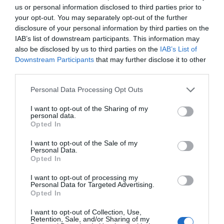
Γλώσσα (Μπλε):
Δραστηριότητες που ενισχύουν το
us or personal information disclosed to third parties prior to
λεξιλόγιο, την επικοινωνία και την πρώτη επαφή με
your opt-out. You may separately opt-out of the further
την ανάγνωση.
disclosure of your personal information by third parties on the
Ανάπτυξη Κινητικών Δεξιοτήτων (Πράσινο):
Εργαλεία που ακονίζουν τη λεπτή κινητικότητα, τον
IAB’s list of downstream participants. This information may
συντονισμό ματιού-χεριού και τη χωρική αντίληψη.
also be disclosed by us to third parties on the
IAB’s List of
Κάθε προϊόν συνοδεύεται από ένα
αναλυτικό
Downstream Participants
that may further disclose it to other
εγχειρίδιο
, το οποίο καθοδηγεί τον γονέα θέτοντας
third parties.
ακριβείς εκπαιδευτικούς στόχους και παρέχοντας
επιπλέον δημιουργικές προτάσεις παιχνιδιού.
Personal Data Processing Opt Outs
Ποιότητα, Ασφάλεια και Σεβασμός στο
Περιβάλλον
I want to opt-out of the Sharing of my
Για την Toys for Life, τα παιδιά και το περιβάλλον
personal data.
είναι οι απόλυτες προτεραιότητες. Κάθε παιχνίδι
Opted In
κατασκευάζεται με γνώμονα τη
διάρκεια
, την
ασφάλεια
και την
υψηλή ποιότητα
, διασφαλίζοντας
I want to opt-out of the Sale of my
Personal Data.
ότι θα αντέξει στον χρόνο και τη χρήση.
Opted In
Όλα τα προϊόντα συμμορφώνονται πλήρως με τους
αυστηρότερους διεθνείς κανόνες ασφαλείας,
συμπεριλαμβανομένης της
Ευρωπαϊκής Οδηγίας
I want to opt-out of processing my
Personal Data for Targeted Advertising.
Ασφάλειας Παιχνιδιών 2009/48/EC
και των
Opted In
προτύπων
EN71, ASTM και GB
. Έτσι, μπορείτε να
είστε σίγουροι ότι προσφέρετε στο παιδί σας ένα
I want to opt-out of Collection, Use,
εργαλείο μάθησης που είναι τόσο ασφαλές όσο και
Retention, Sale, and/or Sharing of my
αποτελεσματικό.