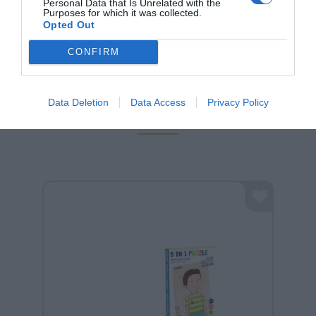
Personal Data that Is Unrelated with the
Purposes for which it was collected.
Opted Out
CONFIRM
Data Deletion
Data Access
Privacy Policy
Σχετικά προϊόντα