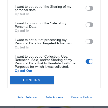
διανομής της. Είναι μια επιλογή που συνδυάζει τον
I want to opt-out of the Sharing of my
δυναμισμό και την ειλικρίνεια με την περιβαλλοντική
personal data.
υπευθυνότητα, προσφέροντας εργαλεία που προάγουν
Opted In
την πρόοδο στην εκπαίδευση και τον αθλητισμό.
I want to opt-out of the Sale of my
Personal Data.
Opted In
I want to opt-out of processing my
Personal Data for Targeted Advertising.
Opted In
Σχετικά προϊόντα
I want to opt-out of Collection, Use,
Retention, Sale, and/or Sharing of my
Personal Data that Is Unrelated with the
Purposes for which it was collected.
Opted Out
CONFIRM
Data Deletion
Data Access
Privacy Policy