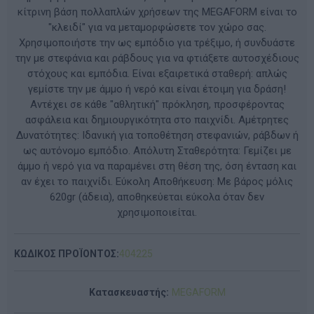
κίτρινη βάση πολλαπλών χρήσεων της MEGAFORM είναι το
"κλειδί" για να μεταμορφώσετε τον χώρο σας.
Χρησιμοποιήστε την ως εμπόδιο για τρέξιμο, ή συνδυάστε
την με στεφάνια και ράβδους για να φτιάξετε αυτοσχέδιους
στόχους και εμπόδια. Είναι εξαιρετικά σταθερή: απλώς
γεμίστε την με άμμο ή νερό και είναι έτοιμη για δράση!
Αντέχει σε κάθε "αθλητική" πρόκληση, προσφέροντας
ασφάλεια και δημιουργικότητα στο παιχνίδι. Αμέτρητες
Δυνατότητες: Ιδανική για τοποθέτηση στεφανιών, ράβδων ή
ως αυτόνομο εμπόδιο. Απόλυτη Σταθερότητα: Γεμίζει με
άμμο ή νερό για να παραμένει στη θέση της, όση ένταση και
αν έχει το παιχνίδι. Εύκολη Αποθήκευση: Με βάρος μόλις
620gr (άδεια), αποθηκεύεται εύκολα όταν δεν
χρησιμοποιείται.
ΚΩΔΙΚΟΣ ΠΡΟΪΟΝΤΟΣ:
404225
Κατασκευαστής:
MEGAFORM