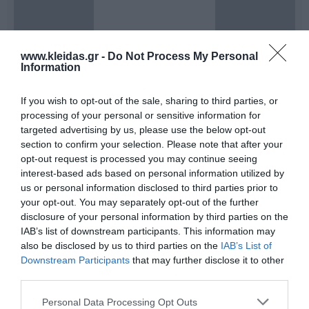
www.kleidas.gr -
Do Not Process My Personal
Information
If you wish to opt-out of the sale, sharing to third parties, or
processing of your personal or sensitive information for
targeted advertising by us, please use the below opt-out
Η
MEGAFORM
είναι ο στρατηγικός συνεργάτης για
section to confirm your selection. Please note that after your
σχολεία, γυμναστήρια και αθλητικούς συλλόγους που
opt-out request is processed you may continue seeing
αναζητούν αξιοπιστία και ποιότητα. Ως επίσημος
interest-based ads based on personal information utilized by
ευρωπαίος διανομέας κορυφαίων brands όπως
us or personal information disclosed to third parties prior to
OMNIKIN, DOM, ARK και YOLF
, η εταιρεία εγγυάται
your opt-out. You may separately opt-out of the further
μια ολοκληρωμένη συλλογή που καλύπτει κάθε
disclosure of your personal information by third parties on the
απαίτηση της σύγχρονης αγοράς. Αυτό που καθιστά τη
MEGAFORM να ξεχωρίζει είναι η αυστηρή δέσμευσή
IAB’s list of downstream participants. This information may
της στην
αειφόρο ανάπτυξη
, καθώς είναι
also be disclosed by us to third parties on the
IAB’s List of
πιστοποιημένη κατά
ISO 14001 & EMAS
. Με συνεχή
Downstream Participants
that may further disclose it to other
έλεγχο περιβαλλοντικής διαχείρισης, η εταιρεία
third parties.
μειώνει ενεργά την κατανάλωση ενέργειας και την
απόρριψη αποβλήτων, ενσωματώνοντας τη
Personal Data Processing Opt Outs
βιωσιμότητα σε κάθε στάδιο της παραγωγής και