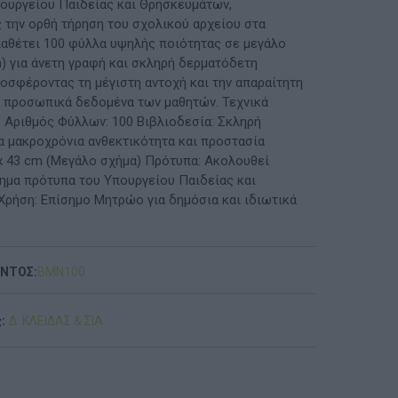
ουργείου Παιδείας και Θρησκευμάτων,
 την ορθή τήρηση του σχολικού αρχείου στα
ΠΡΟΤΆΣΕΙΣ ΈΩΣ 20€
ιαθέτει 100 φύλλα υψηλής ποιότητας σε μεγάλο
) για άνετη γραφή και σκληρή δερματόδετη
ΑΝΑΜΝΗΣΤΙΚΆ ΚΑΙ ΒΙΒΛΊΑ/ΈΝΤΥΠΑ ΣΧΟΛΙΚΏΝ
ροσφέροντας τη μέγιστη αντοχή και την απαραίτητη
ΕΠΙΤΡΟΠΏΝ & ΣΧΟΛΙΚΏΝ ΜΟΝΆΔΩΝ
α προσωπικά δεδομένα των μαθητών. Τεχνικά
: Αριθμός Φύλλων: 100 Βιβλιοδεσία: Σκληρή
Έντυπα-Βιβλία Παιδικών Σταθμων
α μακροχρόνια ανθεκτικότητα και προστασία
 x 43 cm (Μεγάλο σχήμα) Πρότυπα: Ακολουθεί
Έντυπα-Βιβλία Νηπιαγωγείων
ημα πρότυπα του Υπουργείου Παιδείας και
ρήση: Επίσημο Μητρώο για δημόσια και ιδιωτικά
Έντυπα-Βιβλία Δημοτικών
Έντυπα-Βιβλία Γυμνασίων
ΟΝΤΟΣ:
BMN100
'Έντυπα-Βιβλία Λυκείων-ΕΠΑΛ
:
Δ. ΚΛΕΙΔΑΣ & ΣΙΑ
'Έντυπα-Βιβλία ΙΕΚ
'Έντυπα-Βιβλία Σχολικών Επιτροπών