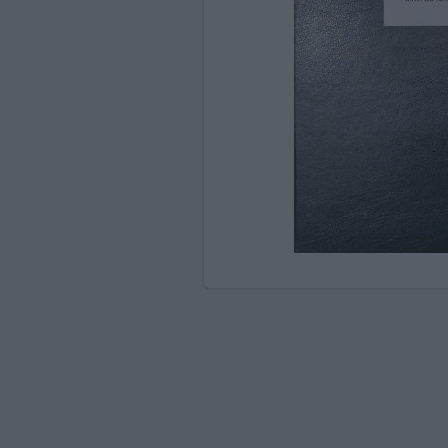
Ανακαλύπτοντας το Χ
ΠΑΖΛ & ΣΦΗΝΏΜΑΤΑ
ΕΠΙΤΡΑΠΈΖΙΑ
ΚΑΤΑΣΚΕΥΈΣ-STEM
ΜΈΘΟΔΟΣ MONTESSO
ΨΥΧΟΚΙΝΗΤΙΚΉ ΑΓΩΓ
ΠΟΔΉΛΑΤΑ
ΣΥΜΒΟΛΙΚΌ ΠΑΙΧΝΊΔ
ΠΕΡΙΒΆΛΛΟΝ & ΔΙΑΤ
ΕΙΔΙΚΉ ΑΓΩΓΉ