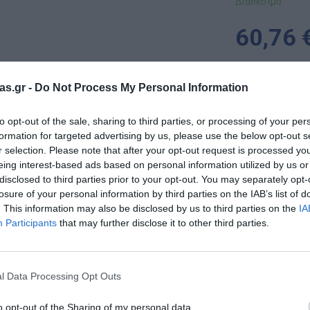
Διαθέσιμο
60,76 
-
as.gr -
Do Not Process My Personal Information
+
to opt-out of the sale, sharing to third parties, or processing of your per
formation for targeted advertising by us, please use the below opt-out s
r selection. Please note that after your opt-out request is processed y
eing interest-based ads based on personal information utilized by us or
disclosed to third parties prior to your opt-out. You may separately opt-
Επικοινωνία
losure of your personal information by third parties on the IAB’s list of
. This information may also be disclosed by us to third parties on the
IA
Participants
that may further disclose it to other third parties.
Εκπαιδευτικό Υλικό & Παιδαγωγικά Παιχνίδια Ιδίας Κ
 χώρο του εκπαιδευτικού υλικού από το 1979, η εταιρεία Δ. ΚΛΕ
νάπτυξης του παιδιού. Η συλλογή μας περιλαμβάνει παιδαγωγικά π
l Data Processing Opt Outs
ιασμένα να προσφέρουν γνώση μέσα από τη διασκέδαση. Επενδύουμ
ας υλικά ασφαλή και φιλικά προς το περιβάλλον. Είτε πρόκειται γ
o opt-out of the Sharing of my personal data.
μάθηση, οι προτάσεις μας διαμορφώνουν την προσωπικότητα και 