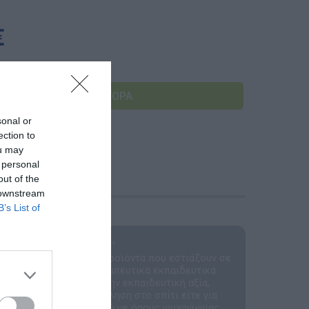
Αναμνηστικά Νηπιαγωγείων
€
sonal or
ection to
ou may
 personal
out of the
 downstream
B’s List of
ατασκευής "Δ. ΚΛΕΙΔΑΣ"
ΙΔΑΣ & ΣΙΑ δημιουργεί προϊόντα που εστιάζουν σε
αιχνίδια και ειδικά θεραπευτικά εκπαιδευτικά
ε στην ποιότητα και την εκπαιδευτική αξία,
ια δημιουργική απασχόληση στο σπίτι είτε για
την πρόοδο κάθε παιδιού με όρους ψυχαγωγίας.