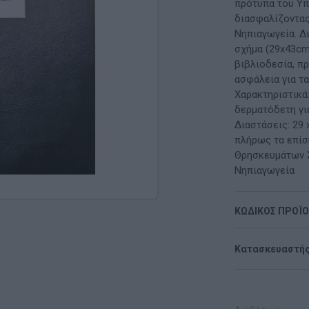
Μαλακή Γωνιά
πρότυπα του Υπ
διασφαλίζοντας
ρόνο
Παιδικό Δωμάτιο
Νηπιαγωγεία. Δ
σχήμα (29x43cm
ΤΈΧΝΕΣ
βιβλιοδεσία, π
ασφάλεια για τ
Χειροτεχνία
Χαρακτηριστικά
δερματόδετη γι
Μουσική
Διαστάσεις: 29
πλήρως τα επίσ
RI
Χορός & Θέατρο
Θρησκευμάτων Χ
Νηπιαγωγεία
Ή
ΠΑΙΔΑΓΩΓΙΚΌ ΥΛΙΚΌ ΓΙΑ ΕΝΉΛΙΚΕΣ
ΚΩΔΙΚΟΣ ΠΡΟΪ
ΠΑΙΧΝΊΔΙΑ ΕΞΩΤΕΡΙΚΟΎ ΧΏΡΟΥ
Ι
Παιχνίδια Κήπου
Κατασκευαστής
ΡΟΦΉ
Επαγγελματικές Παιδικές Χαρές
Συνθέσεις Παιδικής Χαράς για ΑμεΑ