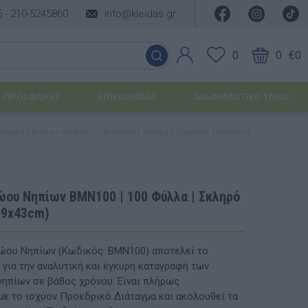
5 -
210-5245860
info@kleidas.gr
0
0
€0
ΠΡΟΣΦΟΡΈΣ
ΕΠΙΚΟΙΝΩΝΊΑ
ΔΙΑΦΗΜΙΣΤΙΚΟ ΥΛΙΚΟ
ητρώου Νηπίων BMN100 | 100 Φύλλα | Σκληρό Εξώφυλλο (29x43cm)
ΕΠΟΧΙΑΚΆ ΠΡΟΪΌΝΤΑ
Ιδέες για τα Χριστούγεννα
ώου Νηπίων BMN100 | 100 Φύλλα | Σκληρό
29x43cm)
Ιδέες για τις Απόκριες
Ιδέες για το Πάσχα
ώου Νηπίων (Κωδικός: BMN100) αποτελεί το
 για την αναλυτική και έγκυρη καταγραφή των
Καλοκαιρινές Επιλογές
υσης
νηπίων σε βάθος χρόνου. Είναι πλήρως
με το ισχύον Προεδρικό Διάταγμα και ακολουθεί τα
ΙΔΈΕΣ ΓΙΑ ΒΆΠΤΙΣΗ