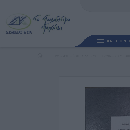
ΚΑΤΗΓΟΡΙΕ
|
Αναμνηστικά και Βιβλία/Έντυπα Σχολικών Επιτ
ΓΡΉΓΟΡΗ ΜΑΤΙΆ
ΠΑΙΧΝΊΔΙΑ ΓΙΑ ΜΩΡΆ
ΠΑΙΔΑΓΩΓΙΚΆ ΠΑΙΧΝΊ
Γλώσσα & Γραφή
Ανακαλύπτοντας τα Μ
Φυσικές Επιστήμες