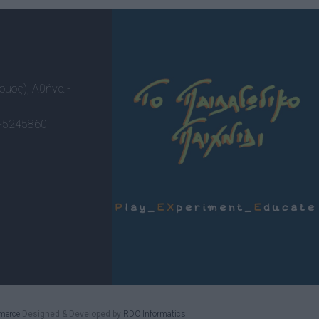
ομος), Αθήνα -
-5245860
merce
Designed & Developed by
RDC Informatics