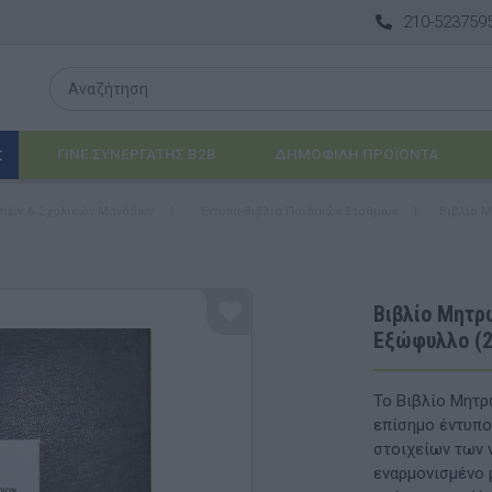
210-523759
ΓΙΝΕ ΣΥΝΕΡΓΑΤΗΣ B2B
ΔΗΜΟΦΙΛΉ ΠΡΟΪΌΝΤΑ
Σ
ροπών & Σχολικών Μονάδων
|
Έντυπα-Βιβλία Παιδικών Σταθμων
|
Βιβλίο Μ
Λογοθεραπεία
 & ΒΡΈΦΗ
Εργοθεραπεία
Βιβλίο Μητρ
Εξώφυλλο (
ΔΙΑ
Προβλήματα Όρασης
ΈΠΙΠΛΑ & ΕΞΟΠΛΙΣΜΌΣ
Το Βιβλίο Μητρ
επίσημο έντυπο
αθηματικά
Βασικός εξοπλισμός & Μονάδες Αποθήκε
στοιχείων των 
εναρμονισμένο 