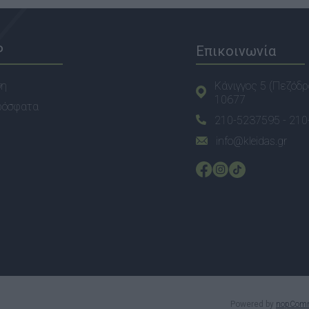
P
Επικοινωνία
ση
Κάνιγγος 5 (Πεζόδρ
10677
ρόσφατα
210-5237595 -
210
info@kleidas.gr
Powered by
nopCom