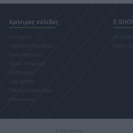
Χρήσιμες σελίδες
E-SHO
Η εταιρεία
Αναζήτη
Ασφάλεια παιχνιδιών
Είδατε π
Όροι αποστολής
Τρόποι πληρωμής
Επιστροφές
Όροι χρήσης
Πολιτική Απορρήτου
Επικοινωνία
© 2026 Κλειδάς