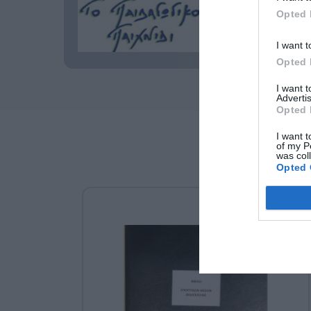
Opted 
I want t
Opted 
I want 
Advertis
Opted 
I want t
of my P
was col
Opted 