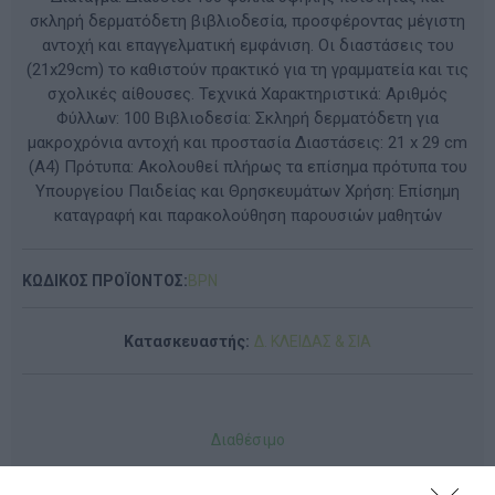
σκληρή δερματόδετη βιβλιοδεσία, προσφέροντας μέγιστη
αντοχή και επαγγελματική εμφάνιση. Οι διαστάσεις του
(21x29cm) το καθιστούν πρακτικό για τη γραμματεία και τις
σχολικές αίθουσες. Τεχνικά Χαρακτηριστικά: Αριθμός
Φύλλων: 100 Βιβλιοδεσία: Σκληρή δερματόδετη για
μακροχρόνια αντοχή και προστασία Διαστάσεις: 21 x 29 cm
(A4) Πρότυπα: Ακολουθεί πλήρως τα επίσημα πρότυπα του
Υπουργείου Παιδείας και Θρησκευμάτων Χρήση: Επίσημη
καταγραφή και παρακολούθηση παρουσιών μαθητών
ΚΩΔΙΚΟΣ ΠΡΟΪΟΝΤΟΣ:
BPN
Κατασκευαστής:
Δ. ΚΛΕΙΔΑΣ & ΣΙΑ
Διαθέσιμο