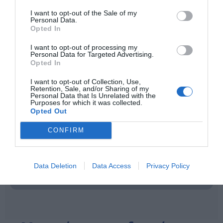
I want to opt-out of the Sale of my
Personal Data.
Opted In
I want to opt-out of processing my
Εκπαιδευτικό Υλικό & Παιδαγωγικά Παιχνίδια
Personal Data for Targeted Advertising.
Ιδίας Κατασκευής "Δ. ΚΛΕΙΔΑΣ"
Opted In
Με παρουσία στον χώρο του εκπαιδευτικού υλικού
από το 1979, η εταιρεία Δ. ΚΛΕΙΔΑΣ & ΣΙΑ δημιουργεί
I want to opt-out of Collection, Use,
προϊόντα που εστιάζουν σε κάθε στάδιο ανάπτυξης
Retention, Sale, and/or Sharing of my
του παιδιού. Η συλλογή μας περιλαμβάνει
Personal Data that Is Unrelated with the
Purposes for which it was collected.
παιδαγωγικά παιχνίδια και ειδικά θεραπευτικά
Opted Out
εκπαιδευτικά πακέτα, σχεδιασμένα να προσφέρουν
γνώση μέσα από τη διασκέδαση. Επενδύουμε στην
ποιότητα και την εκπαιδευτική αξία, χρησιμοποιώντας
CONFIRM
υλικά ασφαλή και φιλικά προς το περιβάλλον. Είτε
πρόκειται για δημιουργική απασχόληση στο σπίτι είτε
για εξειδικευμένη μάθηση, οι προτάσεις μας
Data Deletion
Data Access
Privacy Policy
διαμορφώνουν την προσωπικότητα και την πρόοδο
κάθε παιδιού με όρους ψυχαγωγίας.