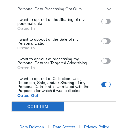
δυνατοτήτων τους, με απόλυτο γνώμονα την ευημερία
τους.
Personal Data Processing Opt Outs
Πρόκειται για έναν οργανισμό που εμπιστεύονται
γονείς και εκπαιδευτικοί για τα
καινοτόμα προϊόντα
I want to opt-out of the Sharing of my
και την αξιοπιστία των υπηρεσιών του. Με το
personal data.
σκεπτικό ότι
"Το σήμερα διαμορφώνει το αύριο"
, η
Opted In
Wesco εξελίσσεται συνεχώς, μειώνοντας το
περιβαλλοντικό της αποτύπωμα και προετοιμάζοντας
I want to opt-out of the Sale of my
τα παιδιά για τις μελλοντικές προκλήσεις. Μέσα από
Personal Data.
Opted In
τη δράση της, η εταιρεία επενδύει σε ένα μέλλον
όπου κάθε παιδί θα μπορεί να ζει σε πλήρη αρμονία
με το περιβάλλον.
I want to opt-out of processing my
Personal Data for Targeted Advertising.
Opted In
I want to opt-out of Collection, Use,
Retention, Sale, and/or Sharing of my
Personal Data that Is Unrelated with the
Purposes for which it was collected.
Opted Out
CONFIRM
Σχετικά προϊόντα
Data Deletion
Data Access
Privacy Policy