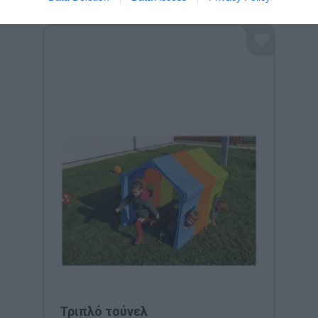
Τριπλό τούνελ