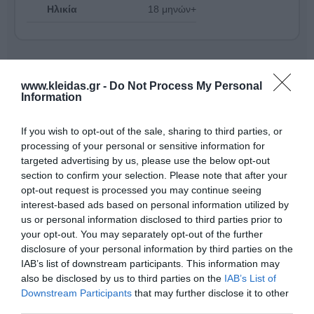
Ηλικία
18 μηνών+
www.kleidas.gr -
Do Not Process My Personal
Information
If you wish to opt-out of the sale, sharing to third parties, or
processing of your personal or sensitive information for
targeted advertising by us, please use the below opt-out
section to confirm your selection. Please note that after your
opt-out request is processed you may continue seeing
interest-based ads based on personal information utilized by
us or personal information disclosed to third parties prior to
your opt-out. You may separately opt-out of the further
Καινοτομία και Φροντίδα για το Παιδί από το 1975
disclosure of your personal information by third parties on the
Από το 1975, η
Wesco
σχεδιάζει και επιλέγει
IAB’s list of downstream participants. This information may
προϊόντα που συνοδεύουν την επιτυχημένη ανάπτυξη
also be disclosed by us to third parties on the
IAB’s List of
των παιδιών ηλικίας
0 έως 12 ετών
. Η εταιρεία
Downstream Participants
that may further disclose it to other
αφουγκράζεται τις διαφορετικές ανάγκες κάθε
παιδιού και στοχεύει στην αφύπνιση των
third parties.