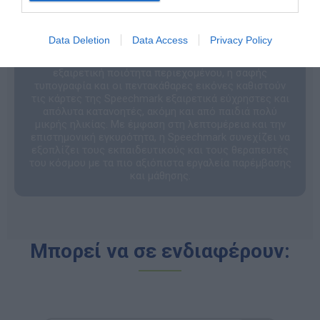
Η παγκόσμια απήχηση της Speechmark οφείλεται
στον έξυπνο σχεδιασμό των προϊόντων της, τα οποία
είναι
κατάλληλα για χρήση σε οποιαδήποτε
Data Deletion
Data Access
Privacy Policy
γλώσσα
, καθώς οι φωτογραφίες και οι
εικονογραφήσεις τους δεν περιέχουν κείμενο. Η
εξαιρετική ποιότητα περιεχομένου, η σαφής
τυπογραφία και οι πεντακάθαρες εικόνες καθιστούν
τις κάρτες της Speechmark εξαιρετικά εύχρηστες και
απόλυτα κατανοητές, ακόμη και από παιδιά πολύ
μικρής ηλικίας. Με έμφαση στη λεπτομέρεια και την
επιστημονική εγκυρότητα, η Speechmark συνεχίζει να
εξοπλίζει τους εκπαιδευτικούς και τους θεραπευτές
του κόσμου με τα πιο αξιόπιστα εργαλεία παρέμβασης
και μάθησης.
Μπορεί να σε ενδιαφέρουν: