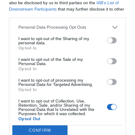
also be disclosed by us to third parties on the
IAB’s List of
Downstream Participants
that may further disclose it to other
third parties.
Personal Data Processing Opt Outs
I want to opt-out of the Sharing of my
personal data.
Opted In
I want to opt-out of the Sale of my
Εδώ και πολλές δεκαετίες, η αγγλική εταιρεία
Personal Data.
Speechmark
κατέχει ηγετική θέση στην παροχή
Opted In
εξειδικευμένων εκπαιδευτικών εργαλείων και
βοηθημάτων υψηλής ποιότητας. Τα προϊόντα της
I want to opt-out of processing my
αποτελούν το σημείο αναφοράς για επαγγελματίες
Personal Data for Targeted Advertising.
Opted In
που δραστηριοποιούνται στη
Λογοθεραπεία
, την
Ψυχική Υγεία
, την
Ειδική Αγωγή
, καθώς και στη
Φροντίδα Ηλικιωμένων
. Κάθε έκδοση της
I want to opt-out of Collection, Use,
Retention, Sale, and/or Sharing of my
Speechmark αναπτύσσεται, δοκιμάζεται και
Personal Data that Is Unrelated with the
αξιολογείται από τους ίδιους τους τελικούς χρήστες
Purposes for which it was collected.
– κορυφαίους θεραπευτές, γιατρούς και
Opted Out
εκπαιδευτικούς – διασφαλίζοντας την παροχή των
καλύτερων δυνατών υπηρεσιών προς κάθε ασθενή ή
CONFIRM
μαθητή.