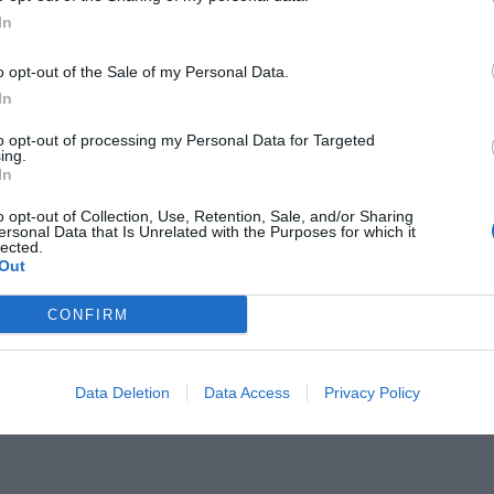
ρωπαϊκά πρότυπα ασφαλείας (EN71)
, ενώ τα χρώματα και τα β
ξικά και φιλικά προς το περιβάλλον
. Η απλότητα στον σχεδιασμ
In
tto είναι μελετημένα για να ενθαρρύνουν τα παιδιά να αναπτύξουν
από το παιχνίδι ρόλων, λειτουργώντας σε ένα απόλυτα αρμον
o opt-out of the Sale of my Personal Data.
τιβαρή κατασκευή και τη λειτουργικότητα, η Raffetto προσφέρει
In
ον χρόνο, προσφέροντας μια αίσθηση ποιότητας και φυσικής αισθη
to opt-out of processing my Personal Data for Targeted
ing.
In
Μπορεί να σε ενδιαφέρουν:
o opt-out of Collection, Use, Retention, Sale, and/or Sharing
ersonal Data that Is Unrelated with the Purposes for which it
lected.
Out
CONFIRM
Data Deletion
Data Access
Privacy Policy