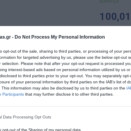
Διαθέσιμο
100,01
-
as.gr -
Do Not Process My Personal Information
+
to opt-out of the sale, sharing to third parties, or processing of your per
formation for targeted advertising by us, please use the below opt-out s
r selection. Please note that after your opt-out request is processed y
eing interest-based ads based on personal information utilized by us or
disclosed to third parties prior to your opt-out. You may separately opt-
Επικοινωνία
losure of your personal information by third parties on the IAB’s list of
. This information may also be disclosed by us to third parties on the
IA
Participants
that may further disclose it to other third parties.
ιρεία
Raffetto
εξειδικεύεται στον σχεδιασμό και την παραγωγή δι
ακή "ζεστασιά" του υλικού με τις πιο σύγχρονες προδιαγραφές α
νο πλακάτ θαλάσσης υψηλής ποιότητας
, ένα υλικό που εγγυάτ
l Data Processing Opt Outs
και σε περιβάλλοντα με πολλούς ταυτόχρονους χρήστες, όπως 
παιδιών αποτελεί αδιαπραγμάτευτη προτεραιότητα για τη Raffett
o opt-out of the Sharing of my personal data.