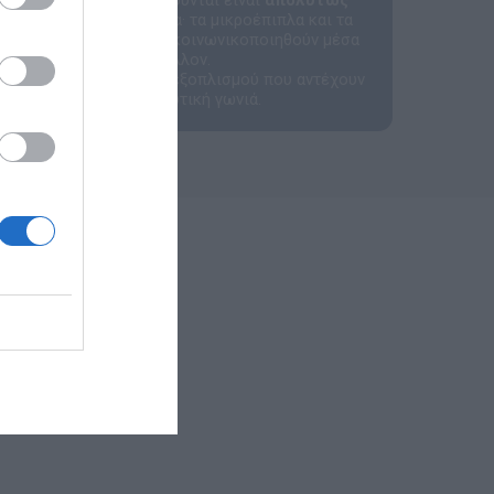
ερνίκια που χρησιμοποιούνται είναι
απολύτως
ό τους δεν είναι τυχαία· τα μικροέπιπλα και τα
 τη φαντασία τους και να κοινωνικοποιηθούν μέσα
ικό και ασφαλές περιβάλλον.
 επαγγελματικές λύσεις εξοπλισμού που αντέχουν
τικής σε κάθε εκπαιδευτική γωνιά.