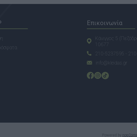
P
Επικοινωνία
ση
Κάνιγγος 5 (Πεζόδρ
10677
ρόσφατα
210-5237595 -
210
info@kleidas.gr
Powered by
nopCom