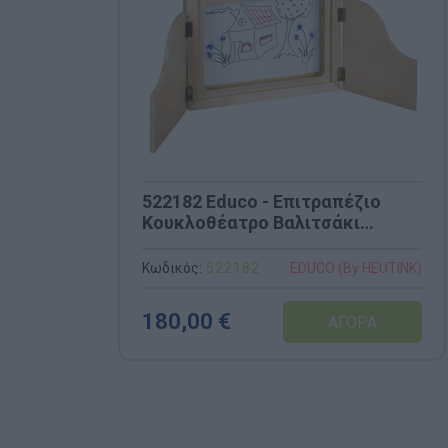
522182 Educo - Επιτραπέζιο
Κουκλοθέατρο Βαλιτσάκι
(47x37cm)
Κωδικός:
522182
EDUCO (By HEUTINK)
180,00 €