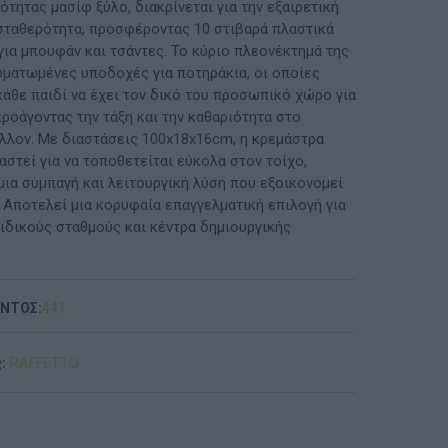
τητας μασίφ ξύλο, διακρίνεται για την εξαιρετική
 σταθερότητα, προσφέροντας 10 στιβαρά πλαστικά
ΠΡΟΤΆΣΕΙΣ ΈΩΣ 20€
για μπουφάν και τσάντες. Το κύριο πλεονέκτημά της
σωματωμένες υποδοχές για ποτηράκια, οι οποίες
ΑΝΑΜΝΗΣΤΙΚΆ ΚΑΙ ΒΙΒΛΊΑ/ΈΝΤΥΠΑ ΣΧΟΛΙΚΏΝ
κάθε παιδί να έχει τον δικό του προσωπικό χώρο για
ΕΠΙΤΡΟΠΏΝ & ΣΧΟΛΙΚΏΝ ΜΟΝΆΔΩΝ
προάγοντας την τάξη και την καθαριότητα στο
λλον. Με διαστάσεις 100x18x16cm, η κρεμάστρα
Έντυπα-Βιβλία Παιδικών Σταθμων
αστεί για να τοποθετείται εύκολα στον τοίχο,
ια συμπαγή και λειτουργική λύση που εξοικονομεί
Έντυπα-Βιβλία Νηπιαγωγείων
 Αποτελεί μια κορυφαία επαγγελματική επιλογή για
αιδικούς σταθμούς και κέντρα δημιουργικής
Έντυπα-Βιβλία Δημοτικών
Έντυπα-Βιβλία Γυμνασίων
ΟΝΤΟΣ:
441
'Έντυπα-Βιβλία Λυκείων-ΕΠΑΛ
:
RAFFETTO
'Έντυπα-Βιβλία ΙΕΚ
'Έντυπα-Βιβλία Σχολικών Επιτροπών