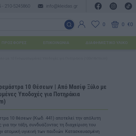
5 -
210-5245860
info@kleidas.gr
0
0
€0
ΠΡΟΣΦΟΡΈΣ
ΕΠΙΚΟΙΝΩΝΊΑ
ΔΙΑΦΗΜΙΣΤΙΚΟ ΥΛΙΚΟ
ύλο με 10 Ενσωματωμένες Υποδοχές για Ποτηράκια (100x18x16cm)
ΕΠΟΧΙΑΚΆ ΠΡΟΪΌΝΤΑ
Ιδέες για τα Χριστούγεννα
Κρεμάστρα 10 Θέσεων | Από Μασίφ Ξύλο με
μένες Υποδοχές για Ποτηράκια
Ιδέες για τις Απόκριες
m)
Ιδέες για το Πάσχα
στρα 10 θέσεων (Κωδ. 441) αποτελεί την απόλυτη
Καλοκαιρινές Επιλογές
υσης
για την τάξη, συνδυάζοντας τη διαχείριση του
ην ατομική υγιεινή των παιδιών. Κατασκευασμένη
ΙΔΈΕΣ ΓΙΑ ΒΆΠΤΙΣΗ