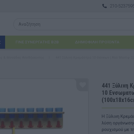
210-523759
ΓΙΝΕ ΣΥΝΕΡΓΑΤΗΣ B2B
ΔΗΜΟΦΙΛΉ ΠΡΟΪΌΝΤΑ
Σ
ός & Μονάδες Αποθήκευσης
|
441 Ξύλινη Κρεμάστρα 10 Θέσεων | Από Μασίφ Ξ
Λογοθεραπεία
 & ΒΡΈΦΗ
Εργοθεραπεία
441 Ξύλινη 
10 Ενσωματω
ΔΙΑ
Προβλήματα Όρασης
(100x18x16c
ΈΠΙΠΛΑ & ΕΞΟΠΛΙΣΜΌΣ
Η Ξύλινη Κρεμά
αθηματικά
Βασικός εξοπλισμός & Μονάδες Αποθήκε
λύση οργάνωσης 
ρουχισμού με τ