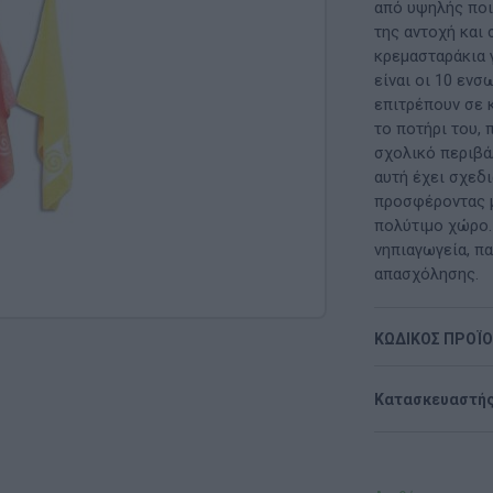
Μαλακή Γωνιά
από υψηλής ποιό
της αντοχή και
ρόνο
Παιδικό Δωμάτιο
κρεμασταράκια 
είναι οι 10 εν
ΤΈΧΝΕΣ
επιτρέπουν σε 
το ποτήρι του, 
Χειροτεχνία
σχολικό περιβά
αυτή έχει σχεδι
Μουσική
προσφέροντας μ
πολύτιμο χώρο.
RI
Χορός & Θέατρο
νηπιαγωγεία, π
απασχόλησης.
Ή
ΠΑΙΔΑΓΩΓΙΚΌ ΥΛΙΚΌ ΓΙΑ ΕΝΉΛΙΚΕΣ
ΚΩΔΙΚΟΣ ΠΡΟΪ
ΠΑΙΧΝΊΔΙΑ ΕΞΩΤΕΡΙΚΟΎ ΧΏΡΟΥ
Ι
Παιχνίδια Κήπου
Κατασκευαστής
ΡΟΦΉ
Επαγγελματικές Παιδικές Χαρές
Συνθέσεις Παιδικής Χαράς για ΑμεΑ