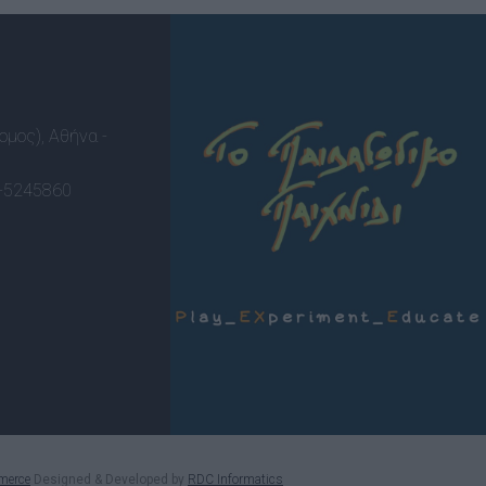
ομος), Αθήνα -
-5245860
merce
Designed & Developed by
RDC Informatics