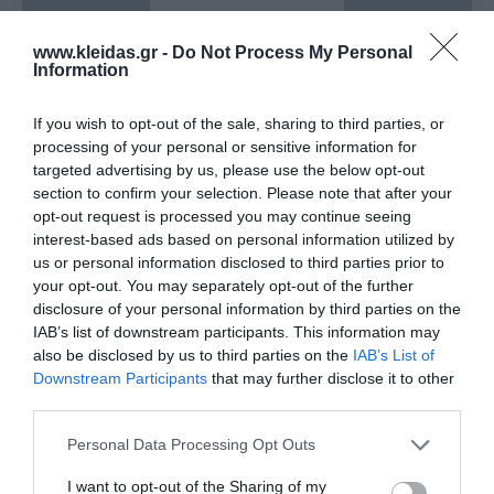
www.kleidas.gr -
Do Not Process My Personal
Information
If you wish to opt-out of the sale, sharing to third parties, or
processing of your personal or sensitive information for
targeted advertising by us, please use the below opt-out
section to confirm your selection. Please note that after your
opt-out request is processed you may continue seeing
Η
Nathan
είναι ένας διεθνής ηγέτης στον σχεδιασμό
interest-based ads based on personal information utilized by
και την παροχή επαγγελματικού εκπαιδευτικού
us or personal information disclosed to third parties prior to
εξοπλισμού. Η γκάμα της περιλαμβάνει από
your opt-out. You may separately opt-out of the further
εξειδικευμένο υλικό ψυχοκινητικής έως μικροέπιπλα
disclosure of your personal information by third parties on the
για συμβολικό παιχνίδι, όλα κατασκευασμένα για να
αντέχουν στη σκληρή χρήση σε σχολικά
IAB’s list of downstream participants. This information may
περιβάλλοντα. Κάθε προϊόν συμμορφώνεται αυστηρά
also be disclosed by us to third parties on the
IAB’s List of
με τα ευρωπαϊκά πρότυπα ασφαλείας και τις
Downstream Participants
that may further disclose it to other
περιβαλλοντικές προδιαγραφές (βιώσιμη υλοτομία,
third parties.
βιοδιασπώμενα υλικά). Η επιλογή της Nathan για τον
εξοπλισμό νηπιαγωγείων και κέντρων δεξιοτήτων
Personal Data Processing Opt Outs
εγγυάται αξιοπιστία, παιδαγωγική αρτιότητα και μια
ισχυρή "πράσινη" ταυτότητα που εκτιμάται από
I want to opt-out of the Sharing of my
σύγχρονους εκπαιδευτικούς οργανισμούς.