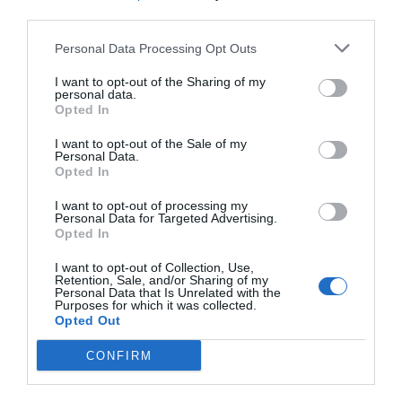
third parties.
αφουγκράζεται τις διαφορετικές ανάγκες κάθε
παιδιού και στοχεύει στην αφύπνιση των
δυνατοτήτων τους, με απόλυτο γνώμονα την ευημερία
Personal Data Processing Opt Outs
τους.
Πρόκειται για έναν οργανισμό που εμπιστεύονται
I want to opt-out of the Sharing of my
personal data.
γονείς και εκπαιδευτικοί για τα
καινοτόμα προϊόντα
Opted In
και την αξιοπιστία των υπηρεσιών του. Με το
σκεπτικό ότι
"Το σήμερα διαμορφώνει το αύριο"
, η
I want to opt-out of the Sale of my
Wesco εξελίσσεται συνεχώς, μειώνοντας το
Personal Data.
περιβαλλοντικό της αποτύπωμα και προετοιμάζοντας
Opted In
τα παιδιά για τις μελλοντικές προκλήσεις. Μέσα από
τη δράση της, η εταιρεία επενδύει σε ένα μέλλον
I want to opt-out of processing my
όπου κάθε παιδί θα μπορεί να ζει σε πλήρη αρμονία
Personal Data for Targeted Advertising.
με το περιβάλλον.
Opted In
I want to opt-out of Collection, Use,
Retention, Sale, and/or Sharing of my
Personal Data that Is Unrelated with the
Purposes for which it was collected.
Opted Out
CONFIRM
Σχετικά προϊόντα