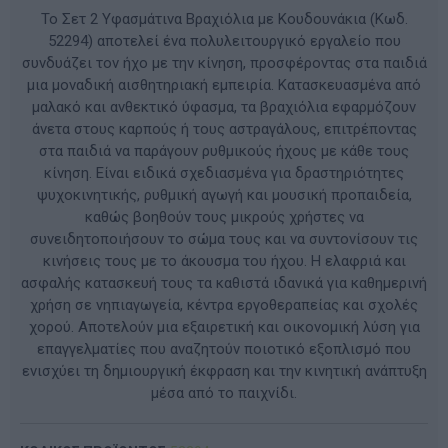
Το Σετ 2 Υφασμάτινα Βραχιόλια με Κουδουνάκια (Κωδ.
52294) αποτελεί ένα πολυλειτουργικό εργαλείο που
συνδυάζει τον ήχο με την κίνηση, προσφέροντας στα παιδιά
μια μοναδική αισθητηριακή εμπειρία. Κατασκευασμένα από
μαλακό και ανθεκτικό ύφασμα, τα βραχιόλια εφαρμόζουν
άνετα στους καρπούς ή τους αστραγάλους, επιτρέποντας
στα παιδιά να παράγουν ρυθμικούς ήχους με κάθε τους
κίνηση. Είναι ειδικά σχεδιασμένα για δραστηριότητες
ψυχοκινητικής, ρυθμική αγωγή και μουσική προπαιδεία,
καθώς βοηθούν τους μικρούς χρήστες να
συνειδητοποιήσουν το σώμα τους και να συντονίσουν τις
κινήσεις τους με το άκουσμα του ήχου. Η ελαφριά και
ασφαλής κατασκευή τους τα καθιστά ιδανικά για καθημερινή
χρήση σε νηπιαγωγεία, κέντρα εργοθεραπείας και σχολές
χορού. Αποτελούν μια εξαιρετική και οικονομική λύση για
επαγγελματίες που αναζητούν ποιοτικό εξοπλισμό που
ενισχύει τη δημιουργική έκφραση και την κινητική ανάπτυξη
μέσα από το παιχνίδι.