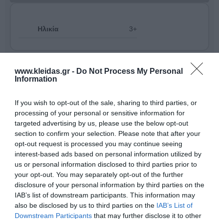
Ηλικία
3+
www.kleidas.gr -
Do Not Process My Personal
Information
If you wish to opt-out of the sale, sharing to third parties, or
processing of your personal or sensitive information for
targeted advertising by us, please use the below opt-out
section to confirm your selection. Please note that after your
opt-out request is processed you may continue seeing
interest-based ads based on personal information utilized by
us or personal information disclosed to third parties prior to
your opt-out. You may separately opt-out of the further
disclosure of your personal information by third parties on the
Καινοτομία και Φροντίδα για το Παιδί από το 1975
IAB’s list of downstream participants. This information may
Από το 1975, η
Wesco
σχεδιάζει και επιλέγει
also be disclosed by us to third parties on the
IAB’s List of
προϊόντα που συνοδεύουν την επιτυχημένη ανάπτυξη
Downstream Participants
that may further disclose it to other
των παιδιών ηλικίας
0 έως 12 ετών
. Η εταιρεία