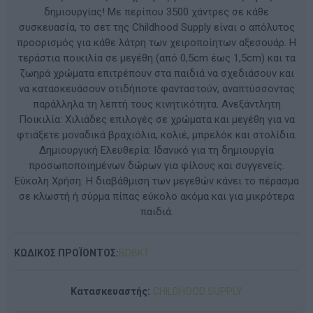
δημιουργίας! Με περίπου 3500 χάντρες σε κάθε
συσκευασία, το σετ της Childhood Supply είναι ο απόλυτος
προορισμός για κάθε λάτρη των χειροποίητων αξεσουάρ. Η
τεράστια ποικιλία σε μεγέθη (από 0,5cm έως 1,5cm) και τα
ζωηρά χρώματα επιτρέπουν στα παιδιά να σχεδιάσουν και
να κατασκευάσουν οτιδήποτε φανταστούν, αναπτύσσοντας
παράλληλα τη λεπτή τους κινητικότητα. Ανεξάντλητη
Ποικιλία: Χιλιάδες επιλογές σε χρώματα και μεγέθη για να
φτιάξετε μοναδικά βραχιόλια, κολιέ, μπρελόκ και στολίδια.
Δημιουργική Ελευθερία: Ιδανικό για τη δημιουργία
προσωποποιημένων δώρων για φίλους και συγγενείς.
Εύκολη Χρήση: Η διαβάθμιση των μεγεθών κάνει το πέρασμα
σε κλωστή ή σύρμα πίπας εύκολο ακόμα και για μικρότερα
παιδιά.
ΚΩΔΙΚΟΣ ΠΡΟΪΟΝΤΟΣ:
BDBKT
Κατασκευαστής:
CHILDHOOD SUPPLY