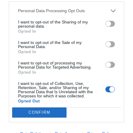
Personal Data Processing Opt Outs
I want to opt-out of the Sharing of my
personal data.
Opted In
I want to opt-out of the Sale of my
Personal Data.
Opted In
Η εταιρεία
Childhood Supply
, με έδρα τη Δανία,
I want to opt-out of processing my
αποτελεί εδώ και περισσότερα από
30 χρόνια
έναν
Personal Data for Targeted Advertising.
Opted In
από τους πιο αξιόπιστους συνεργάτες στον χώρο του
σχεδιασμού και της προμήθειας υψηλής ποιότητας
παιδαγωγικού υλικού και εξοπλισμού
. Με βαθιά
I want to opt-out of Collection, Use,
Retention, Sale, and/or Sharing of my
γνώση των αναγκών της σύγχρονης εκπαίδευσης, η
Personal Data that Is Unrelated with the
αποστολή της εταιρείας είναι να εμπνεύσει γονείς,
Purposes for which it was collected.
εκπαιδευτικούς και ειδικούς, προσφέροντας
Opted Out
εργαλεία που υποστηρίζουν ουσιαστικά την ανάπτυξη
των παιδιών.
CONFIRM
Η Childhood Supply ξεχωρίζει για τη μεγάλη γκάμα
ειδών χειροτεχνίας, η οποία είναι ειδικά μελετημένη
για να πυροδοτεί τη
δημιουργικότητα
και να
ενισχύει τις λεπτές κινητικές δεξιότητες. Κάθε