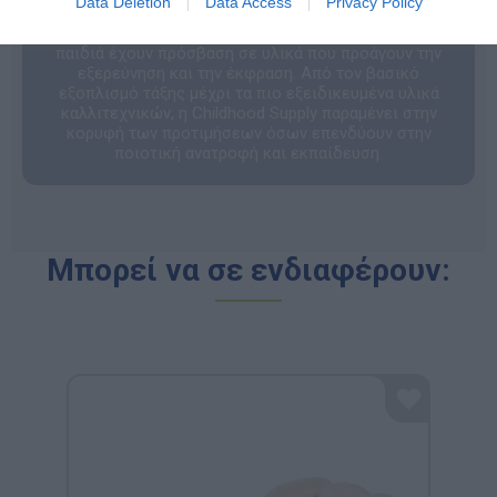
Data Deletion
Data Access
Privacy Policy
προϊόν ενσωματώνει τη δανέζικη φιλοσοφία για την
ποιότητα και την ασφάλεια, εξασφαλίζοντας ότι τα
παιδιά έχουν πρόσβαση σε υλικά που προάγουν την
εξερεύνηση και την έκφραση. Από τον βασικό
εξοπλισμό τάξης μέχρι τα πιο εξειδικευμένα υλικά
καλλιτεχνικών, η Childhood Supply παραμένει στην
κορυφή των προτιμήσεων όσων επενδύουν στην
ποιοτική ανατροφή και εκπαίδευση.
Μπορεί να σε ενδιαφέρουν: