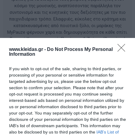
κόσμο της μουσικής, αναπτύσσοντας παράλληλα τον
συντονισμό και τις κινητικές τους δεξιότητες με τον πιο
παιχνιδιάρικο τρόπο. Ελαφριές, εύκολες στο κράτημα και
κατασκευασμένες από ποιοτικό ξύλο, οι μαράκες της
MyPauze φέρνουν χαρά και δημιουργικότητα σε κάθε σπίτι.
Τεχνικά Χαρακτηριστικά: Ποσότητα: 1 Ζεύγος (2 τεμάχια)
Διαστάσεις: 15 x 5 cm Βάρος: 110 g Υλικό: Φυσικό Ξύλο
www.kleidas.gr -
Do Not Process My Personal
FSC® 100% Χρήση: Ρυθμική αγωγή, ανάπτυξη λεπτής
Information
κινητικότητας, μουσικό παιχνίδι
If you wish to opt-out of the sale, sharing to third parties, or
processing of your personal or sensitive information for
ΚΩΔΙΚΟΣ ΠΡΟΪΟΝΤΟΣ:
82446
targeted advertising by us, please use the below opt-out
section to confirm your selection. Please note that after your
Κατασκευαστής:
MYPAUZE
opt-out request is processed you may continue seeing
interest-based ads based on personal information utilized by
us or personal information disclosed to third parties prior to
your opt-out. You may separately opt-out of the further
disclosure of your personal information by third parties on the
Διαθέσιμο
IAB’s list of downstream participants. This information may
also be disclosed by us to third parties on the
IAB’s List of