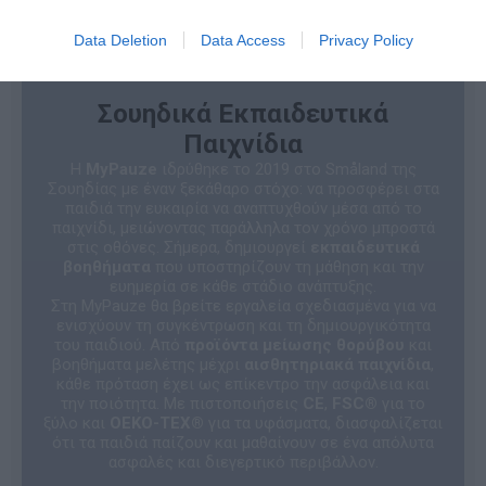
Data Deletion
Data Access
Privacy Policy
Σουηδικά Εκπαιδευτικά
Παιχνίδια
Η
MyPauze
ιδρύθηκε το 2019 στο Småland της
Σουηδίας με έναν ξεκάθαρο στόχο: να προσφέρει στα
παιδιά την ευκαιρία να αναπτυχθούν μέσα από το
παιχνίδι, μειώνοντας παράλληλα τον χρόνο μπροστά
στις οθόνες. Σήμερα, δημιουργεί
εκπαιδευτικά
βοηθήματα
που υποστηρίζουν τη μάθηση και την
ευημερία σε κάθε στάδιο ανάπτυξης.
Στη MyPauze θα βρείτε εργαλεία σχεδιασμένα για να
ενισχύουν τη συγκέντρωση και τη δημιουργικότητα
του παιδιού. Από
προϊόντα μείωσης θορύβου
και
βοηθήματα μελέτης μέχρι
αισθητηριακά παιχνίδια
,
κάθε πρόταση έχει ως επίκεντρο την ασφάλεια και
την ποιότητα. Με πιστοποιήσεις
CE
,
FSC®
για το
ξύλο και
OEKO-TEX®
για τα υφάσματα, διασφαλίζεται
ότι τα παιδιά παίζουν και μαθαίνουν σε ένα απόλυτα
ασφαλές και διεγερτικό περιβάλλον.