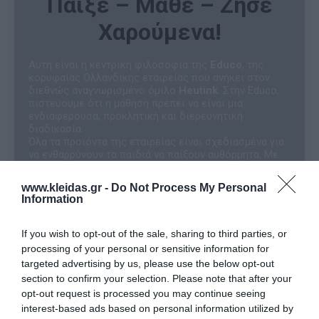
Παίξε – Μάθε – Ζήσε
Χαρούμενα!
Αυτή είναι η κεντρική φιλοσοφία της
Educo
, της
κορυφαίας Ολλανδικής εταιρείας που ανήκει στον
διεθνώς αναγνωρισμένο όμιλο
Heutink
. Στην Educo,
πιστεύουμε ότι η μάθηση πρέπει να είναι μια
ενδιαφέρουσα, προκλητική και διερευνητική
διαδικασία.
Όλα τα προϊόντα της εταιρείας είναι σχεδιασμένα για
να ενθαρρύνουν τα παιδιά να παίξουν αυθόρμητα. Με
αυτόν τον φυσικό τρόπο, αναπτύσσουν θεμελιώδεις
δεξιότητες και κατακτούν τη γνώση, μετατρέποντας
www.kleidas.gr -
Do Not Process My Personal
την εκπαιδευτική εμπειρία σε μια αξέχαστη
Information
περιπέτεια!
Γιατί να επιλέξετε τα εκπαιδευτικά
If you wish to opt-out of the sale, sharing to third parties, or
παιχνίδια Educo;
processing of your personal or sensitive information for
Η Educo ξεχωρίζει γιατί παρέχει
σαφείς
κατευθυντήριες γραμμές
για τη μάθηση και τη
targeted advertising by us, please use the below opt-out
διδασκαλία. Τα προϊόντα της είναι προσεκτικά
section to confirm your selection. Please note that after your
κατηγοριοποιημένα σε ενότητες, καθεμία από τις
opt-out request is processed you may continue seeing
οποίες εξυπηρετεί έναν
συγκεκριμένο αναπτυξιακό
interest-based ads based on personal information utilized by
στόχο
: