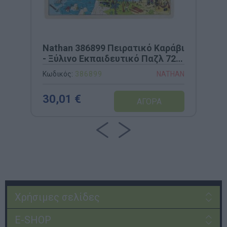
Nathan 386899 Πειρατικό Καράβι
- Ξύλινο Εκπαιδευτικό Παζλ 72
Τεμαχίων
Κωδικός:
386899
NATHAN
30,01 €
Χρήσιμες σελίδες
E-SHOP