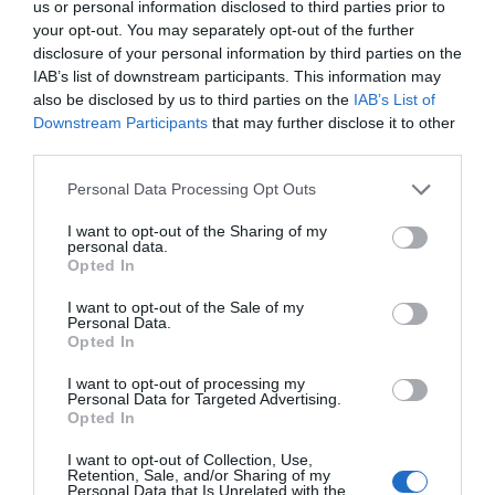
us or personal information disclosed to third parties prior to
Ανάπτυξη Δεξιοτήτων:
Από τη λεπτή κινητικότητα
your opt-out. You may separately opt-out of the further
έως τη λογική σκέψη.
Διέγερση Εμπειρίας:
Κάθε παζλ και παιχνίδι είναι
disclosure of your personal information by third parties on the
ένα εργαλείο που κινητοποιεί τη σκέψη και τη
IAB’s list of downstream participants. This information may
δημιουργικότητα.
also be disclosed by us to third parties on the
IAB’s List of
Παιδαγωγική Δομή:
Ιδανικά για χρήση τόσο στο
Downstream Participants
that may further disclose it to other
σπίτι όσο και σε σχολικά περιβάλλοντα (Montessori,
third parties.
Νηπιαγωγεία).
Ένας Όμιλος, Ένας Κόσμος Γνώσης
Personal Data Processing Opt Outs
Η Educo αποτελεί μέρος μιας μεγάλης οικογένειας
που εξειδικεύεται στην εκπαίδευση. Στον όμιλο της
I want to opt-out of the Sharing of my
Heutink
ανήκουν επίσης παγκοσμίου φήμης brands,
personal data.
διασφαλίζοντας την κορυφαία ποιότητα και την
Opted In
παιδαγωγική εγκυρότητα:
Montessori:
Αυθεντικά υλικά της μεθόδου
I want to opt-out of the Sale of my
Μοντεσσόρι.
Personal Data.
Jegro:
Εξειδικευμένα εργαλεία για τα μαθηματικά και
Opted In
τη γλώσσα.
Toys for Life:
Ποιοτικά παιχνίδια για την ανάπτυξη
I want to opt-out of processing my
των παιδιών στο σπίτι.
Personal Data for Targeted Advertising.
Η αποστολή μας:
Να κάνουμε κάθε παιδί να
Opted In
χαμογελά ενώ ανακαλύπτει τον κόσμο. Γιατί όταν το
παιχνίδι συνδυάζεται με τη μάθηση, το αποτέλεσμα
I want to opt-out of Collection, Use,
είναι η ευτυχία!
Retention, Sale, and/or Sharing of my
Personal Data that Is Unrelated with the