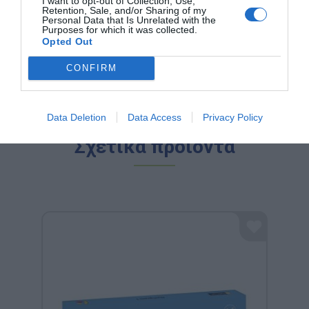
I want to opt-out of Collection, Use,
χαμογελά ενώ ανακαλύπτει τον κόσμο. Γιατί όταν το
Retention, Sale, and/or Sharing of my
παιχνίδι συνδυάζεται με τη μάθηση, το αποτέλεσμα
Personal Data that Is Unrelated with the
Purposes for which it was collected.
είναι η ευτυχία!
Opted Out
CONFIRM
Data Deletion
Data Access
Privacy Policy
Σχετικά προϊόντα