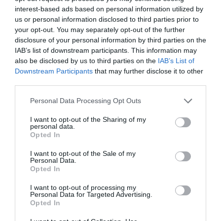
διδασκαλία. Τα προϊόντα της είναι προσεκτικά
interest-based ads based on personal information utilized by
κατηγοριοποιημένα σε ενότητες, καθεμία από τις
us or personal information disclosed to third parties prior to
οποίες εξυπηρετεί έναν
συγκεκριμένο αναπτυξιακό
στόχο
:
your opt-out. You may separately opt-out of the further
Ανάπτυξη Δεξιοτήτων:
Από τη λεπτή κινητικότητα
disclosure of your personal information by third parties on the
έως τη λογική σκέψη.
IAB’s list of downstream participants. This information may
Διέγερση Εμπειρίας:
Κάθε παζλ και παιχνίδι είναι
also be disclosed by us to third parties on the
IAB’s List of
ένα εργαλείο που κινητοποιεί τη σκέψη και τη
Downstream Participants
that may further disclose it to other
δημιουργικότητα.
third parties.
Παιδαγωγική Δομή:
Ιδανικά για χρήση τόσο στο
σπίτι όσο και σε σχολικά περιβάλλοντα (Montessori,
Νηπιαγωγεία).
Personal Data Processing Opt Outs
Ένας Όμιλος, Ένας Κόσμος Γνώσης
I want to opt-out of the Sharing of my
Η Educo αποτελεί μέρος μιας μεγάλης οικογένειας
personal data.
που εξειδικεύεται στην εκπαίδευση. Στον όμιλο της
Opted In
Heutink
ανήκουν επίσης παγκοσμίου φήμης brands,
διασφαλίζοντας την κορυφαία ποιότητα και την
I want to opt-out of the Sale of my
παιδαγωγική εγκυρότητα:
Personal Data.
Montessori:
Αυθεντικά υλικά της μεθόδου
Opted In
Μοντεσσόρι.
Jegro:
Εξειδικευμένα εργαλεία για τα μαθηματικά και
I want to opt-out of processing my
τη γλώσσα.
Personal Data for Targeted Advertising.
Toys for Life:
Ποιοτικά παιχνίδια για την ανάπτυξη
Opted In
των παιδιών στο σπίτι.
Η αποστολή μας:
Να κάνουμε κάθε παιδί να