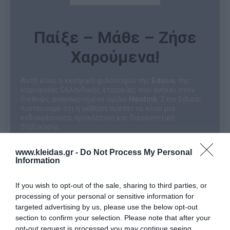
Παίξε – Μάθε – Ζήσε
Χαρούμενα!
Αυτή είναι η κεντρική φιλοσοφία της
Educo
, της
κορυφαίας Ολλανδικής εταιρείας που ανήκει στον
διεθνώς αναγνωρισμένο όμιλο
Heutink
. Στην Educo,
πιστεύουμε ότι η μάθηση πρέπει να είναι μια
ενδιαφέρουσα, προκλητική και διερευνητική
διαδικασία.
Όλα τα προϊόντα της εταιρείας είναι σχεδιασμένα για
να ενθαρρύνουν τα παιδιά να παίξουν αυθόρμητα. Με
www.kleidas.gr -
Do Not Process My Personal
αυτόν τον φυσικό τρόπο, αναπτύσσουν θεμελιώδεις
Information
δεξιότητες και κατακτούν τη γνώση, μετατρέποντας
την εκπαιδευτική εμπειρία σε μια αξέχαστη
περιπέτεια!
If you wish to opt-out of the sale, sharing to third parties, or
Γιατί να επιλέξετε τα εκπαιδευτικά
processing of your personal or sensitive information for
παιχνίδια Educo;
targeted advertising by us, please use the below opt-out
Η Educo ξεχωρίζει γιατί παρέχει
σαφείς
section to confirm your selection. Please note that after your
κατευθυντήριες γραμμές
για τη μάθηση και τη
opt-out request is processed you may continue seeing