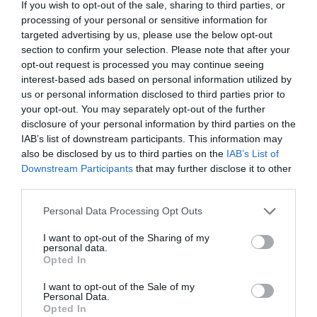
εκπαίδευσης μέσα από το παιχνίδι.
If you wish to opt-out of the sale, sharing to third parties, or
Με την Toys for Life, οι εκπαιδευτικές αρχές που
processing of your personal or sensitive information for
εφαρμόζονται στο σχολείο μεταφέρονται στο σπίτι,
targeted advertising by us, please use the below opt-out
προσφέροντας στα παιδιά την ευκαιρία να
section to confirm your selection. Please note that after your
αναπτυχθούν παίζοντας σε ένα οικείο περιβάλλον.
opt-out request is processed you may continue seeing
Ένας Κόσμος Χρωμάτων & Γνώσης
interest-based ads based on personal information utilized by
Τα προϊόντα της Toys for Life είναι έξυπνα
us or personal information disclosed to third parties prior to
σχεδιασμένα και χωρίζονται σε
τρεις βασικές
κατηγορίες
, καθεμία από τις οποίες αναγνωρίζεται
your opt-out. You may separately opt-out of the further
εύκολα από το χρώμα της συσκευασίας της:
disclosure of your personal information by third parties on the
Μαθηματικά (Πορτοκαλί):
Παιχνίδια που εισάγουν
IAB’s list of downstream participants. This information may
το παιδί στον κόσμο των αριθμών, των ποσοτήτων και
also be disclosed by us to third parties on the
IAB’s List of
της λογικής σκέψης.
Downstream Participants
that may further disclose it to other
Γλώσσα (Μπλε):
Δραστηριότητες που ενισχύουν το
third parties.
λεξιλόγιο, την επικοινωνία και την πρώτη επαφή με
την ανάγνωση.
Ανάπτυξη Κινητικών Δεξιοτήτων (Πράσινο):
Personal Data Processing Opt Outs
Εργαλεία που ακονίζουν τη λεπτή κινητικότητα, τον
συντονισμό ματιού-χεριού και τη χωρική αντίληψη.
I want to opt-out of the Sharing of my
personal data.
Κάθε προϊόν συνοδεύεται από ένα
αναλυτικό
Opted In
εγχειρίδιο
, το οποίο καθοδηγεί τον γονέα θέτοντας
ακριβείς εκπαιδευτικούς στόχους και παρέχοντας
επιπλέον δημιουργικές προτάσεις παιχνιδιού.
I want to opt-out of the Sale of my
Personal Data.
Ποιότητα, Ασφάλεια και Σεβασμός στο
Opted In
Περιβάλλον