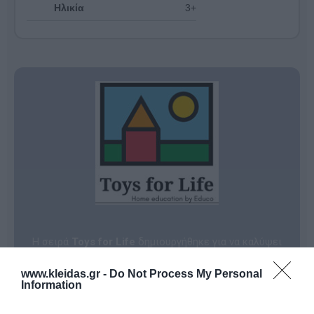
Ηλικία
3+
Η σειρά
Toys for Life
δημιουργήθηκε για να καλύψει
την ανάγκη των γονιών και των παιδιών για ποιοτικό,
εκπαιδευτικό παιχνίδι μέσα στο οικογενειακό
www.kleidas.gr -
Do Not Process My Personal
περιβάλλον. Αναπτύσσεται σε στενή συνεργασία με
Information
την εξειδικευμένη ομάδα της
Educo
, η οποία είναι
παγκοσμίως αναγνωρισμένη για την υποστήριξη της