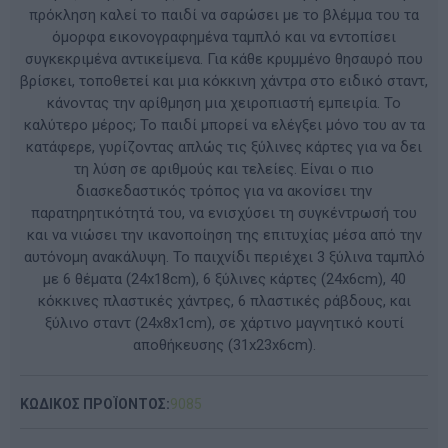
πρόκληση καλεί το παιδί να σαρώσει με το βλέμμα του τα
όμορφα εικονογραφημένα ταμπλό και να εντοπίσει
συγκεκριμένα αντικείμενα. Για κάθε κρυμμένο θησαυρό που
βρίσκει, τοποθετεί και μια κόκκινη χάντρα στο ειδικό σταντ,
κάνοντας την αρίθμηση μια χειροπιαστή εμπειρία. Το
καλύτερο μέρος; Το παιδί μπορεί να ελέγξει μόνο του αν τα
κατάφερε, γυρίζοντας απλώς τις ξύλινες κάρτες για να δει
τη λύση σε αριθμούς και τελείες. Είναι ο πιο
διασκεδαστικός τρόπος για να ακονίσει την
παρατηρητικότητά του, να ενισχύσει τη συγκέντρωσή του
και να νιώσει την ικανοποίηση της επιτυχίας μέσα από την
αυτόνομη ανακάλυψη. Το παιχνίδι περιέχει 3 ξύλινα ταμπλό
με 6 θέματα (24x18cm), 6 ξύλινες κάρτες (24x6cm), 40
κόκκινες πλαστικές χάντρες, 6 πλαστικές ράβδους, και
ξύλινο σταντ (24x8x1cm), σε χάρτινο μαγνητικό κουτί
αποθήκευσης (31x23x6cm).
ΚΩΔΙΚΟΣ ΠΡΟΪΟΝΤΟΣ:
9085