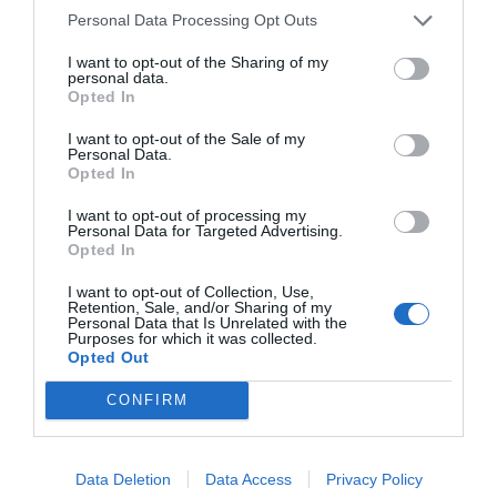
καθοριστικός παράγοντας για την εξέλιξη των
Personal Data Processing Opt Outs
αισθήσεων και των κοινωνικών δεξιοτήτων. Για τον
επαγγελματία και τον γονέα, τα παιχνίδια Dantoy
I want to opt-out of the Sharing of my
αντιπροσωπεύουν τον τέλειο συνδυασμό
personal data.
δημιουργικότητας και φυσικής ανάπτυξης
,
Opted In
προσφέροντας μια ασφαλή επένδυση στο μέλλον των
παιδιών.
I want to opt-out of the Sale of my
Personal Data.
Opted In
I want to opt-out of processing my
Personal Data for Targeted Advertising.
Opted In
I want to opt-out of Collection, Use,
Retention, Sale, and/or Sharing of my
Σχετικά προϊόντα
Personal Data that Is Unrelated with the
Purposes for which it was collected.
Opted Out
CONFIRM
Data Deletion
Data Access
Privacy Policy