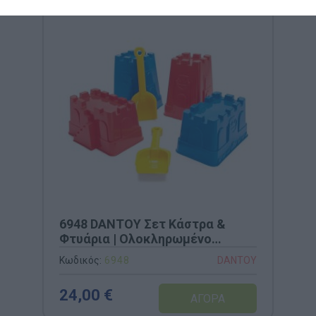
6948 DANTOY Σετ Κάστρα &
Φτυάρια | Ολοκληρωμένο
Σύστημα Οχύρωσης 6 Τεμαχίων
Κωδικός:
6948
DANTOY
για την Άμμο & την Παραλία
24,00 €