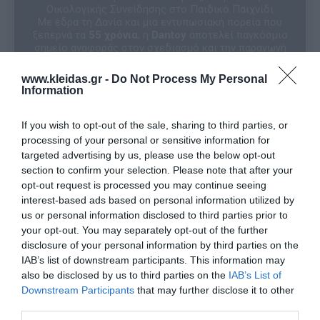
Οικολογικής Συνείδησης στο Παιδικό Παιχνίδι
Με έδρα τη Δανία και μια εντυπωσιακή πορεία που
ξεπερνά τα
55 χρόνια
, η
Dantoy
αποτελεί παγκόσμιο
σημείο αναφοράς στον σχεδιασμό και την παραγωγή
ποιοτικών παιχνιδιών, με παρουσία σε περισσότερες
από 50 χώρες. Για τη Dantoy, η
ασφάλεια των
www.kleidas.gr -
Do Not Process My Personal
παιδιών
δεν είναι απλώς μια προδιαγραφή, αλλά
Information
πρωταρχική αξία. Κάθε χρόνο, η εταιρεία υποβάλλει
τα προϊόντα της σε αυστηρούς ελέγχους,
ανανεώνοντας όλες τις διεθνείς πιστοποιήσεις που
If you wish to opt-out of the sale, sharing to third parties, or
εγγυώνται την απόλυτη προστασία των μικρών
processing of your personal or sensitive information for
χρηστών.
targeted advertising by us, please use the below opt-out
Η περιβαλλοντική μέριμνα βρίσκεται στον πυρήνα της
section to confirm your selection. Please note that after your
βιομηχανικής παραγωγής της εταιρείας. Μέχρι
opt-out request is processed you may continue seeing
σήμερα, το
98% των βασικών προϊόντων της
interest-based ads based on personal information utilized by
Dantoy
έχει λάβει το σήμα οικολογικής πιστοποίησης
Nordic Ecolabel
, διασφαλίζοντας τη συμμόρφωση με
us or personal information disclosed to third parties prior to
τα υψηλότερα πρότυπα ασφάλειας, ποιότητας και
your opt-out. You may separately opt-out of the further
μακροζωίας, μειώνοντας παράλληλα στο ελάχιστο το
disclosure of your personal information by third parties on the
περιβαλλοντικό αποτύπωμα.
IAB’s list of downstream participants. This information may
Το όραμα της Dantoy είναι να αποτελεί πηγή χαράς για
also be disclosed by us to third parties on the
IAB’s List of
κάθε οικογένεια, προσφέροντας παιχνίδια που
Downstream Participants
that may further disclose it to other
λειτουργούν ως εργαλεία
εκπαίδευσης και
ανάπτυξης της φαντασίας
. Σύμφωνα με τη
third parties.
φιλοσοφία του brand, το παιχνίδι είναι ο