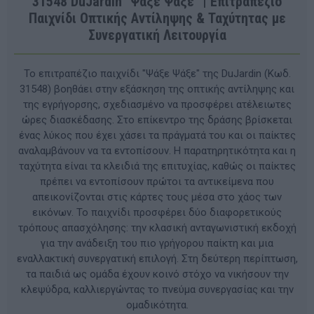
31548 DuJardin "Ψάξε Ψάξε" | Επιτραπέζιο
Παιχνίδι Οπτικής Αντίληψης & Ταχύτητας με
Συνεργατική Λειτουργία
Το επιτραπέζιο παιχνίδι "Ψάξε Ψάξε" της DuJardin (Κωδ.
31548) βοηθάει στην εξάσκηση της οπτικής αντίληψης και
της εγρήγορσης, σχεδιασμένο να προσφέρει ατέλειωτες
ώρες διασκέδασης. Στο επίκεντρο της δράσης βρίσκεται
ένας λύκος που έχει χάσει τα πράγματά του και οι παίκτες
αναλαμβάνουν να τα εντοπίσουν. Η παρατηρητικότητα και η
ταχύτητα είναι τα κλειδιά της επιτυχίας, καθώς οι παίκτες
πρέπει να εντοπίσουν πρώτοι τα αντικείμενα που
απεικονίζονται στις κάρτες τους μέσα στο χάος των
εικόνων. Το παιχνίδι προσφέρει δύο διαφορετικούς
τρόπους απασχόλησης: την κλασική ανταγωνιστική εκδοχή
για την ανάδειξη του πιο γρήγορου παίκτη και μια
εναλλακτική συνεργατική επιλογή. Στη δεύτερη περίπτωση,
τα παιδιά ως ομάδα έχουν κοινό στόχο να νικήσουν την
κλεψύδρα, καλλιεργώντας το πνεύμα συνεργασίας και την
ομαδικότητα.