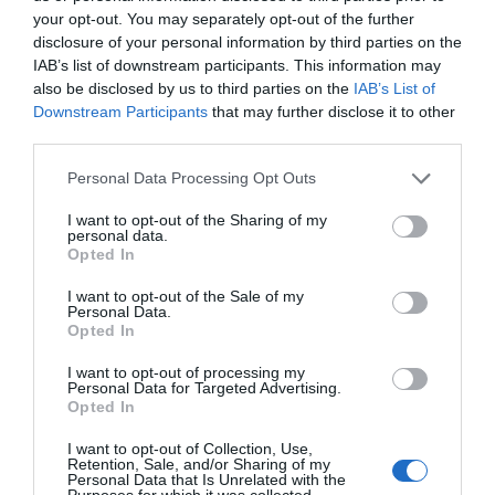
your opt-out. You may separately opt-out of the further
Η
Dujardin
είναι μια γνωστή γαλλική εταιρία
disclosure of your personal information by third parties on the
παιχνιδιών που δημιουργεί ποιοτικά και εκπαιδευτικά
IAB’s list of downstream participants. This information may
παιχνίδια από το 1947. Με μακρά παράδοση στον
also be disclosed by us to third parties on the
IAB’s List of
χώρο του παιχνιδιού, τα προϊόντα της έχουν
Downstream Participants
that may further disclose it to other
σχεδιαστεί για να προσφέρουν στα παιδιά
διασκέδαση, δημιουργικότητα και μάθηση μέσα από το
third parties.
παιχνίδι.
Τα παιχνίδια Dujardin καλούν τα παιδιά να
Personal Data Processing Opt Outs
ανακαλύψουν ιστορίες, να γίνουν οι ίδιοι
πρωταγωνιστές και να εξερευνήσουν νέους κόσμους
I want to opt-out of the Sharing of my
μέσα από δημιουργικές δραστηριότητες και
personal data.
επιτραπέζια παιχνίδια.
Opted In
Χάρη στη συνεργασία τριών αγαπημένων ευρωπαϊκών
εταιριών, τα παιχνίδια Dujardin ξεχωρίζουν για την
I want to opt-out of the Sale of my
Personal Data.
ποιότητα κατασκευής, τον προσεγμένο σχεδιασμό και
Opted In
την εντυπωσιακή τους συσκευασία. Παράλληλα,
προσφέρουν εκπαιδευτική αξία και βοηθούν στην
ανάπτυξη δεξιοτήτων όπως η παρατηρητικότητα, η
I want to opt-out of processing my
Personal Data for Targeted Advertising.
λογική σκέψη και η δημιουργικότητα.
Opted In
Ανακαλύψτε τη συλλογή
Dujardin
και βρείτε μοναδικά
παιχνίδια που θα χαρίσουν στα παιδιά ώρες
I want to opt-out of Collection, Use,
διασκέδασης και μάθησης.
Retention, Sale, and/or Sharing of my
Personal Data that Is Unrelated with the
Purposes for which it was collected.