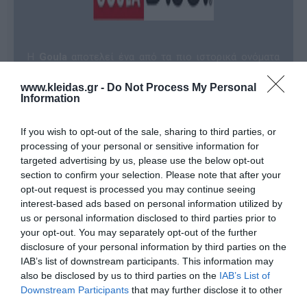
Η
Goula
αποτελεί ένα από τα πιο ιστορικά ονόματα
στον χώρο του παιδαγωγικού υλικού, με αφετηρία την
Ισπανία το 1942. Σήμερα, ως μέρος του ομίλου
Diset
,
www.kleidas.gr -
Do Not Process My Personal
συνεχίζει να πρωτοπορεί σχεδιάζοντας και
Information
παράγοντας παιχνίδια αποκλειστικά στην Ευρώπη,
ακολουθώντας τις αυστηρότερες προδιαγραφές
ποιότητας και ασφάλειας (σήμανση CE). Κάθε προϊόν
If you wish to opt-out of the sale, sharing to third parties, or
Goula είναι μελετημένο ώστε να είναι ελκυστικό σε
processing of your personal or sensitive information for
σχήμα, βάρος και υφή, προσφέροντας στο παιδί μια
targeted advertising by us, please use the below opt-out
μοναδική απτική εμπειρία που διεγείρει τις αισθήσεις
section to confirm your selection. Please note that after your
και τη μάθηση.
opt-out request is processed you may continue seeing
Η φιλοσοφία της εταιρείας είναι άρρηκτα
interest-based ads based on personal information utilized by
συνδεδεμένη με τον
σεβασμό προς το περιβάλλον
.
Επιλέγοντας την Goula, επιλέγετε παιχνίδια
us or personal information disclosed to third parties prior to
κατασκευασμένα από:
your opt-out. You may separately opt-out of the further
Ξύλο από αναγεννημένα δάση
, διασφαλίζοντας τη
disclosure of your personal information by third parties on the
βιωσιμότητα των φυσικών πόρων.
IAB’s list of downstream participants. This information may
Μη τοξικά χρώματα
και υλικά χωρίς βερνίκια,
also be disclosed by us to third parties on the
IAB’s List of
απόλυτα ασφαλή για τα παιδιά.
Downstream Participants
that may further disclose it to other
Βιοδιασπώμενο πλαστικό
και συστηματικά
ανακυκλωμένο χαρτόνι.
third parties.