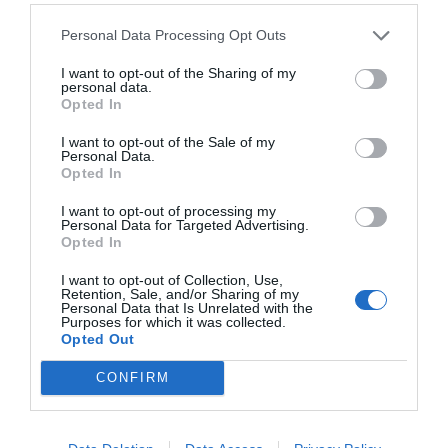
Είτε είστε γονείς που αναζητούν το καλύτερο για την
ανάπτυξη των παιδιών τους, είτε εκπαιδευτικοί σε
Personal Data Processing Opt Outs
σχολεία, νηπιαγωγεία και κέντρα δημιουργικής
απασχόλησης, η Goula – Diset εγγυάται ανθεκτικότητα
I want to opt-out of the Sharing of my
και υψηλή εκπαιδευτική αξία. Από τα XXL παζλ και τα
personal data.
μαγνητικά παιχνίδια δεξιοτεχνίας μέχρι το
Opted In
εξειδικευμένο παιδαγωγικό υλικό, η Goula βοηθά
κάθε παιδί να χτίσει την ανεξαρτησία του και να
I want to opt-out of the Sale of my
Personal Data.
ανακαλύψει τον κόσμο με ασφάλεια.
Opted In
I want to opt-out of processing my
Personal Data for Targeted Advertising.
Opted In
I want to opt-out of Collection, Use,
Retention, Sale, and/or Sharing of my
Personal Data that Is Unrelated with the
Σχετικά προϊόντα
Purposes for which it was collected.
Opted Out
CONFIRM