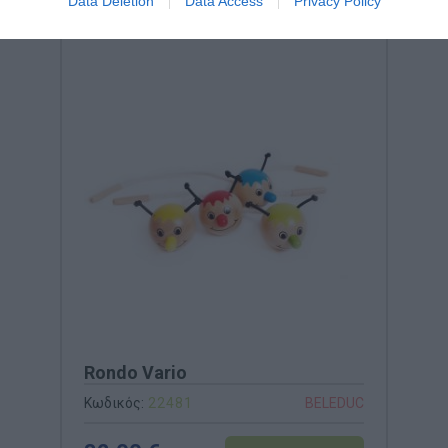
Data Deletion
Data Access
Privacy Policy
Rondo Vario
Κωδικός:
22481
BELEDUC