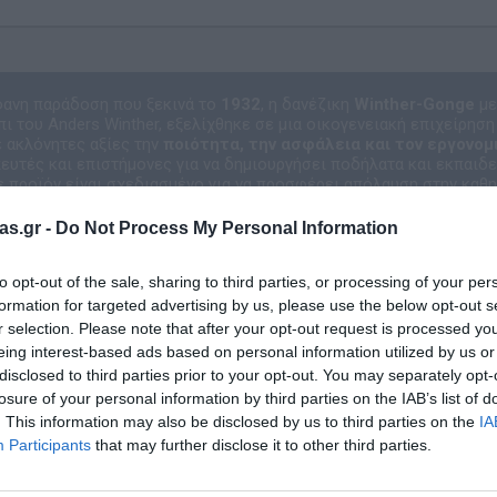
φανη παράδοση που ξεκινά το
1932
, η δανέζικη
Winther-Gonge
με
ι του Anders Winther, εξελίχθηκε σε μια οικογενειακή επιχείρηση
 ακλόνητες αξίες την
ποιότητα, την ασφάλεια και τον εργονομ
υτές και επιστήμονες για να δημιουργήσει ποδήλατα και εκπαιδευ
ε προϊόν είναι σχεδιασμένο για να προσφέρει απόλαυση στην καθημ
οικογένεια, συνδυάζοντας την καινοτομία με τη δ
as.gr -
Do Not Process My Personal Information
to opt-out of the sale, sharing to third parties, or processing of your per
formation for targeted advertising by us, please use the below opt-out s
r selection. Please note that after your opt-out request is processed y
eing interest-based ads based on personal information utilized by us or
disclosed to third parties prior to your opt-out. You may separately opt-
losure of your personal information by third parties on the IAB’s list of
. This information may also be disclosed by us to third parties on the
IA
Participants
that may further disclose it to other third parties.
Σχετικά προϊόντα