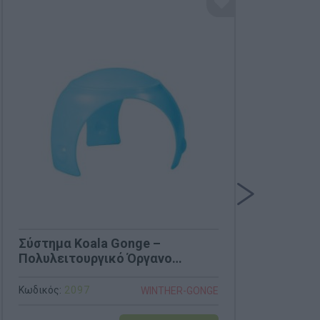
Σύστημα Koala Gonge –
Ταξ
Πολυλειτουργικό Όργανο
Cir
Ισορροπίας & Κίνησης (Κωδ.
(Κω
2097)
Κωδικός:
2097
Κωδι
WINTHER-GONGE