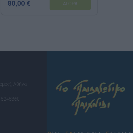
80,00 €
30
ομος), Αθήνα -
-5245860