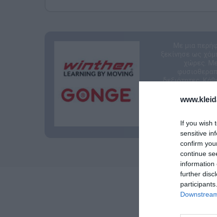
Με μια περή
ξεκίνησε ως χόμπ
χώρες. Με
φυσιοθεραπε
δεξιότητες. Κάθ
www.kleid
If you wish 
sensitive in
confirm you
continue se
information 
further disc
participants
Downstream 