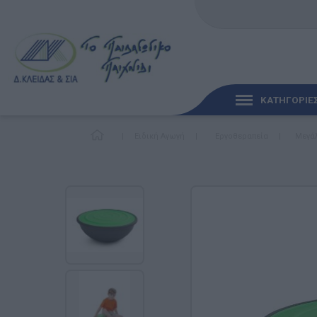
ΚΑΤΗΓΟΡΙΕ
|
Ειδική Αγωγή
|
Εργοθεραπεία
|
Μεγάλ
ΓΡΉΓΟΡΗ ΜΑΤΙΆ
ΠΑΙΧΝΊΔΙΑ ΓΙΑ ΜΩΡΆ
ΠΑΙΔΑΓΩΓΙΚΆ ΠΑΙΧΝΊ
Γλώσσα & Γραφή
Ανακαλύπτοντας τα Μ
Φυσικές Επιστήμες