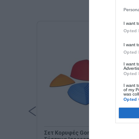
Persona
I want t
Opted 
I want t
Opted 
I want 
Advertis
Opted 
I want t
of my P
was col
Opted 
Σετ Κορυφές Gonge Hilltops –