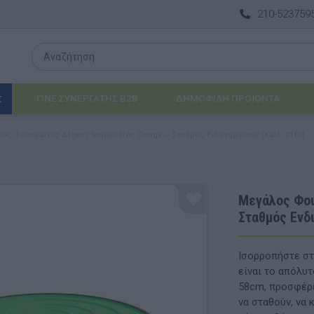
210-523759
ΓΙΝΕ ΣΥΝΕΡΓΑΤΗΣ B2B
ΔΗΜΟΦΙΛΉ ΠΡΟΪΌΝΤΑ
Σ
ος Φουσκωτός Δίσκος Ισορροπίας Gonge – Σταθμός Ενδυνάμωσης (Κωδ. 2185)
Λογοθεραπεία
 & ΒΡΈΦΗ
Εργοθεραπεία
Μεγάλος Φου
Σταθμός Ενδ
ΔΙΑ
Προβλήματα Όρασης
ΈΠΙΠΛΑ & ΕΞΟΠΛΙΣΜΌΣ
Ισορροπήστε στ
είναι το απόλυτ
αθηματικά
Βασικός εξοπλισμός & Μονάδες Αποθήκε
58cm, προσφέρε
να σταθούν, να 