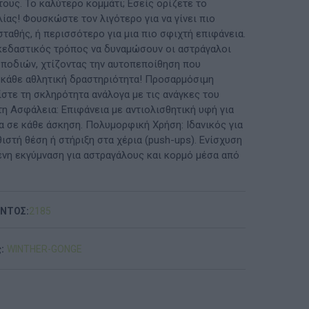
ους. Το καλύτερο κομμάτι; Εσείς ορίζετε το
ίας! Φουσκώστε τον λιγότερο για να γίνει πιο
ΠΡΟΤΆΣΕΙΣ ΈΩΣ 20€
σταθής, ή περισσότερο για μια πιο σφιχτή επιφάνεια.
σκεδαστικός τρόπος να δυναμώσουν οι αστράγαλοι
ΑΝΑΜΝΗΣΤΙΚΆ ΚΑΙ ΒΙΒΛΊΑ/ΈΝΤΥΠΑ ΣΧΟΛΙΚΏΝ
ν ποδιών, χτίζοντας την αυτοπεποίθηση που
ΕΠΙΤΡΟΠΏΝ & ΣΧΟΛΙΚΏΝ ΜΟΝΆΔΩΝ
α κάθε αθλητική δραστηριότητα! Προσαρμόσιμη
ίστε τη σκληρότητα ανάλογα με τις ανάγκες του
Έντυπα-Βιβλία Παιδικών Σταθμων
τη Ασφάλεια: Επιφάνεια με αντιολισθητική υφή για
α σε κάθε άσκηση. Πολυμορφική Χρήση: Ιδανικός για
Έντυπα-Βιβλία Νηπιαγωγείων
ιστή θέση ή στήριξη στα χέρια (push-ups). Ενίσχυση
νη εκγύμναση για αστραγάλους και κορμό μέσα από
Έντυπα-Βιβλία Δημοτικών
Έντυπα-Βιβλία Γυμνασίων
ΟΝΤΟΣ:
2185
'Έντυπα-Βιβλία Λυκείων-ΕΠΑΛ
:
WINTHER-GONGE
'Έντυπα-Βιβλία ΙΕΚ
'Έντυπα-Βιβλία Σχολικών Επιτροπών