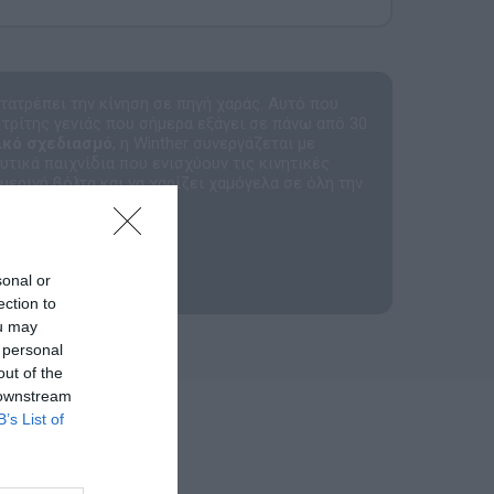
τατρέπει την κίνηση σε πηγή χαράς. Αυτό που
 τρίτης γενιάς που σήμερα εξάγει σε πάνω από 30
ικό σχεδιασμό
, η Winther συνεργάζεται με
τικά παιχνίδια που ενισχύουν τις κινητικές
ερινή βόλτα και να χαρίζει χαμόγελα σε όλη την
ανέζικη αντοχή.
sonal or
ection to
ou may
 personal
out of the
 downstream
B’s List of