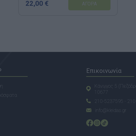
22,00 €
P
Επικοινωνία
ση
Κάνιγγος 5 (Πεζόδρ
10677
ρόσφατα
210-5237595 -
210
info@kleidas.gr