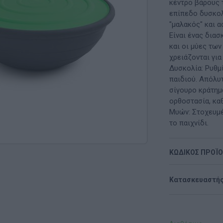
Μαλακή Γωνιά
κέντρο βάρους τ
επίπεδο δυσκολ
ρόνο
Παιδικό Δωμάτιο
"μαλακός" και α
Είναι ένας δια
ΤΈΧΝΕΣ
και οι μύες τω
χρειάζονται γι
Χειροτεχνία
Δυσκολία: Ρυθμ
παιδιού. Απόλυ
Μουσική
σίγουρο κράτημ
ορθοστασία, καθ
RI
Χορός & Θέατρο
Μυών: Στοχευμέ
το παιχνίδι.
Ή
ΠΑΙΔΑΓΩΓΙΚΌ ΥΛΙΚΌ ΓΙΑ ΕΝΉΛΙΚΕΣ
ΚΩΔΙΚΟΣ ΠΡΟΪ
ΠΑΙΧΝΊΔΙΑ ΕΞΩΤΕΡΙΚΟΎ ΧΏΡΟΥ
Ι
Παιχνίδια Κήπου
Κατασκευαστής
ΡΟΦΉ
Επαγγελματικές Παιδικές Χαρές
Συνθέσεις Παιδικής Χαράς για ΑμεΑ