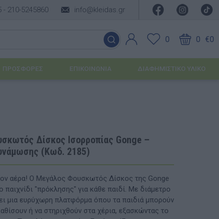
5 -
210-5245860
info@kleidas.gr
0
0
€0
ΠΡΟΣΦΟΡΈΣ
ΕΠΙΚΟΙΝΩΝΊΑ
ΔΙΑΦΗΜΙΣΤΙΚΟ ΥΛΙΚΟ
ΕΠΟΧΙΑΚΆ ΠΡΟΪΌΝΤΑ
Ιδέες για τα Χριστούγεννα
σκωτός Δίσκος Ισορροπίας Gonge –
υνάμωσης (Κωδ. 2185)
Ιδέες για τις Απόκριες
Ιδέες για το Πάσχα
ον αέρα! Ο Μεγάλος Φουσκωτός Δίσκος της Gonge
ο παιχνίδι "πρόκλησης" για κάθε παιδί. Με διάμετρο
Καλοκαιρινές Επιλογές
υσης
ι μια ευρύχωρη πλατφόρμα όπου τα παιδιά μπορούν
καθίσουν ή να στηριχθούν στα χέρια, εξασκώντας το
ΙΔΈΕΣ ΓΙΑ ΒΆΠΤΙΣΗ