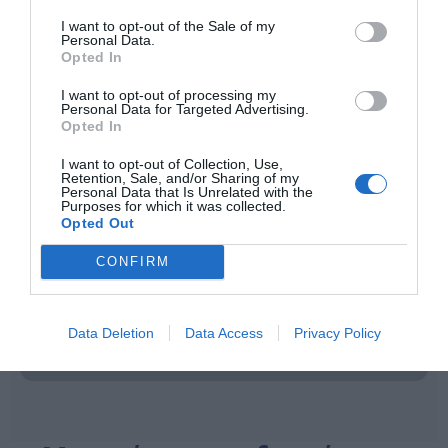
I want to opt-out of the Sale of my
Personal Data.
Opted In
I want to opt-out of processing my
Εκπαιδευτικό Υλικό & Παιδαγωγικά Παιχνίδια
Personal Data for Targeted Advertising.
Ιδίας Κατασκευής "Δ. ΚΛΕΙΔΑΣ"
Opted In
Με παρουσία στον χώρο του εκπαιδευτικού υλικού
από το 1979, η εταιρεία Δ. ΚΛΕΙΔΑΣ & ΣΙΑ δημιουργεί
I want to opt-out of Collection, Use,
προϊόντα που εστιάζουν σε κάθε στάδιο ανάπτυξης
Retention, Sale, and/or Sharing of my
του παιδιού. Η συλλογή μας περιλαμβάνει
Personal Data that Is Unrelated with the
Purposes for which it was collected.
παιδαγωγικά παιχνίδια και ειδικά θεραπευτικά
Opted Out
εκπαιδευτικά πακέτα, σχεδιασμένα να προσφέρουν
γνώση μέσα από τη διασκέδαση. Επενδύουμε στην
ποιότητα και την εκπαιδευτική αξία, χρησιμοποιώντας
CONFIRM
υλικά ασφαλή και φιλικά προς το περιβάλλον. Είτε
πρόκειται για δημιουργική απασχόληση στο σπίτι είτε
για εξειδικευμένη μάθηση, οι προτάσεις μας
Data Deletion
Data Access
Privacy Policy
διαμορφώνουν την προσωπικότητα και την πρόοδο
κάθε παιδιού με όρους ψυχαγωγίας.