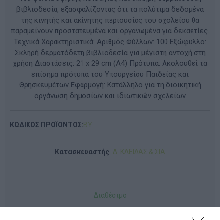
βιβλιοδεσία, εξασφαλίζοντας ότι τα πολύτιμα δεδομένα
της κινητής και ακίνητης περιουσίας του σχολείου θα
παραμείνουν προστατευμένα και οργανωμένα για δεκαετίες.
Τεχνικά Χαρακτηριστικά: Αριθμός Φύλλων: 100 Εξώφυλλο:
Σκληρή δερματόδετη βιβλιοδεσία για μέγιστη αντοχή στη
χρήση Διαστάσεις: 21 x 29 cm (A4) Πρότυπα: Ακολουθεί τα
επίσημα πρότυπα του Υπουργείου Παιδείας και
Θρησκευμάτων Εφαρμογή: Κατάλληλο για τη διοικητική
οργάνωση δημοσίων και ιδιωτικών σχολείων
ΚΩΔΙΚΟΣ ΠΡΟΪΟΝΤΟΣ:
BY
Κατασκευαστής:
Δ. ΚΛΕΙΔΑΣ & ΣΙΑ
Διαθέσιμο