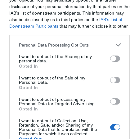
your opt-out. You may separately opt-out of the further
disclosure of your personal information by third parties on the
250,00 €
IAB’s list of downstream participants. This information may
also be disclosed by us to third parties on the
IAB’s List of
Downstream Participants
that may further disclose it to other
third parties.
-
+
Personal Data Processing Opt Outs
I want to opt-out of the Sharing of my
personal data.
Opted In
Προδιαγραφές προϊόντων
I want to opt-out of the Sale of my
Personal Data.
Επικοινωνία
Opted In
I want to opt-out of processing my
Personal Data for Targeted Advertising.
Opted In
Ηλικία
2+
I want to opt-out of Collection, Use,
Retention, Sale, and/or Sharing of my
Personal Data that Is Unrelated with the
Purposes for which it was collected.