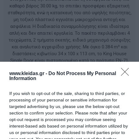
καθαρό βάρος 30.00 kg, το σπιτάκι προσφέρει εξαιρετική
σταθερότητα, ενώ η κατασκευή του από υψηλής ποιότητας,
μη τοξικό πλαστικό εγγυάται μακροχρόνια αντοχή και
ασφάλεια. Η διαδικασία συναρμολόγησης είναι ιδιαίτερα
απλή και δεν απαιτεί εργαλεία. Το πακέτο περιλαμβάνει 4
τοιχώματα, 2 τμήματα σκεπής, ειδικό μηχανισμό σύσφιξης
και αναλυτικό εγχειρίδιο χρήσης. Με όγκο 0.384 m³ και
διαστάσεις κιβωτίου 34 x 100 x 113 cm, το King House
Single Door είναι πιστοποιημένο κατά το πρότυπο EN-71,
διασφαλίζοντας ότι κάθε στιγμή παιχνιδιού είναι απόλυτα
www.kleidas.gr -
Do Not Process My Personal
ασφαλής για τους μικρούς μας φίλους.
Information
ΚΩΔΙΚΟΣ ΠΡΟΪΟΝΤΟΣ:
KH2040M
If you wish to opt-out of the sale, sharing to third parties, or
processing of your personal or sensitive information for
targeted advertising by us, please use the below opt-out
Κατασκευαστής:
KING KIDS
section to confirm your selection. Please note that after your
opt-out request is processed you may continue seeing
interest-based ads based on personal information utilized by
us or personal information disclosed to third parties prior to
Διαθέσιμο