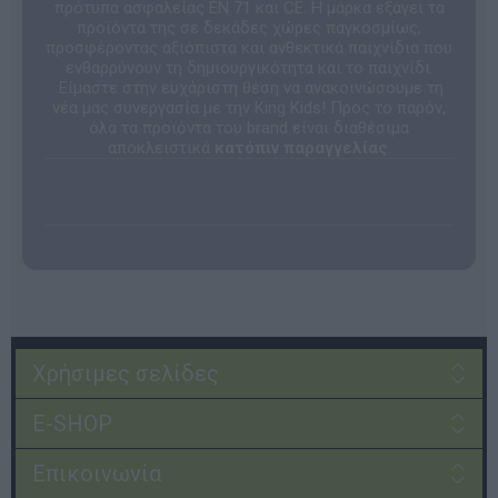
πρότυπα ασφαλείας EN 71 και CE. Η μάρκα εξάγει τα
προϊόντα της σε δεκάδες χώρες παγκοσμίως,
προσφέροντας αξιόπιστα και ανθεκτικά παιχνίδια που
ενθαρρύνουν τη δημιουργικότητα και το παιχνίδι.
Είμαστε στην ευχάριστη θέση να ανακοινώσουμε τη
νέα μας συνεργασία με την King Kids! Προς το παρόν,
όλα τα προϊόντα του brand είναι διαθέσιμα
αποκλειστικά
κατόπιν παραγγελίας
.
Χρήσιμες σελίδες
E-SHOP
Επικοινωνία