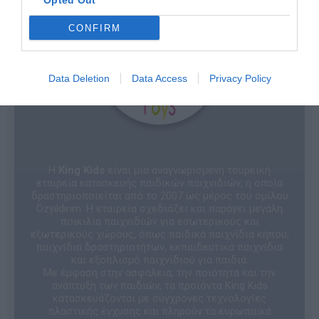
Opted Out
CONFIRM
Data Deletion
Data Access
Privacy Policy
Η
King Kids
είναι μια αναγνωρισμένη τουρκική
εταιρεία κατασκευής παιδικών παιχνιδιών, η οποία
δραστηριοποιείται από το 2007 ως μέρος του ομίλου
Özyıldırım. Η εταιρεία σχεδιάζει και παράγει μεγάλη
ποικιλία παιχνιδιών για εσωτερικούς και
εξωτερικούς χώρους, όπως παιδικά παιχνίδια κήπου,
παιχνίδια δραστηριοτήτων, εκπαιδευτικά παιχνίδια
και εξοπλισμό παιχνιδιού για παιδιά.
Με έμφαση στην ασφάλεια, την ποιότητα και την
ανάπτυξη των παιδιών, τα προϊόντα King Kids
κατασκευάζονται με σύγχρονες τεχνολογίες
πλαστικής έγχυσης και πληρούν τα ευρωπαϊκά