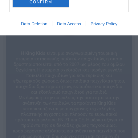
CONFIRM
Data Deletion
Data Access
Privacy Policy
Η
King Kids
είναι μια αναγνωρισμένη τουρκική
εταιρεία κατασκευής παιδικών παιχνιδιών, η οποία
δραστηριοποιείται από το 2007 ως μέρος του ομίλου
Özyıldırım. Η εταιρεία σχεδιάζει και παράγει μεγάλη
ποικιλία παιχνιδιών για εσωτερικούς και
εξωτερικούς χώρους, όπως παιδικά παιχνίδια κήπου,
παιχνίδια δραστηριοτήτων, εκπαιδευτικά παιχνίδια
και εξοπλισμό παιχνιδιού για παιδιά.
Με έμφαση στην ασφάλεια, την ποιότητα και την
ανάπτυξη των παιδιών, τα προϊόντα King Kids
κατασκευάζονται με σύγχρονες τεχνολογίες
πλαστικής έγχυσης και πληρούν τα ευρωπαϊκά
πρότυπα ασφαλείας EN 71 και CE. Η μάρκα εξάγει τα
προϊόντα της σε δεκάδες χώρες παγκοσμίως,
προσφέροντας αξιόπιστα και ανθεκτικά παιχνίδια που
ενθαρρύνουν τη δημιουργικότητα και το παιχνίδι.