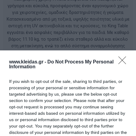
γρήγορα και εύκολα, προσφέροντας έναν εργονομικό χώρο
για χειροτεχνίες, ομαδικές δραστηριότητες ή γεύματα.
Κατασκευασμένο από μη τοξικά, υψηλής ποιότητας υλικά με
αντοχή στη UV ακτινοβολία και τις κρούσεις, το King Table
εγγυάται ένα ασφαλές περιβάλλον για τα παιδιά. Με καθαρό
βάρος 11.10 kg, το τραπέζι είναι σταθερό αλλά και εύκολο
στη μετακίνηση, ενώ το απλό σύστημα συναρμολόγησης
επιτρέπει την άμεση προετοιμασία του χώρου παιχνιδιού.
www.kleidas.gr -
Do Not Process My Personal
Information
ΚΩΔΙΚΟΣ ΠΡΟΪΟΝΤΟΣ:
KT1100M
If you wish to opt-out of the sale, sharing to third parties, or
Κατασκευαστής:
KING KIDS
processing of your personal or sensitive information for
targeted advertising by us, please use the below opt-out
section to confirm your selection. Please note that after your
opt-out request is processed you may continue seeing
interest-based ads based on personal information utilized by
Διαθέσιμο
us or personal information disclosed to third parties prior to
your opt-out. You may separately opt-out of the further
90,00 €
disclosure of your personal information by third parties on the