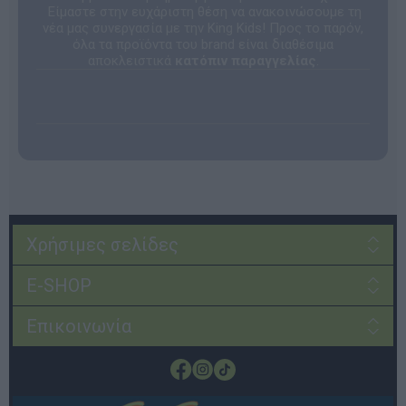
Είμαστε στην ευχάριστη θέση να ανακοινώσουμε τη
νέα μας συνεργασία με την King Kids! Προς το παρόν,
όλα τα προϊόντα του brand είναι διαθέσιμα
αποκλειστικά
κατόπιν παραγγελίας
.
Χρήσιμες σελίδες
E-SHOP
Επικοινωνία