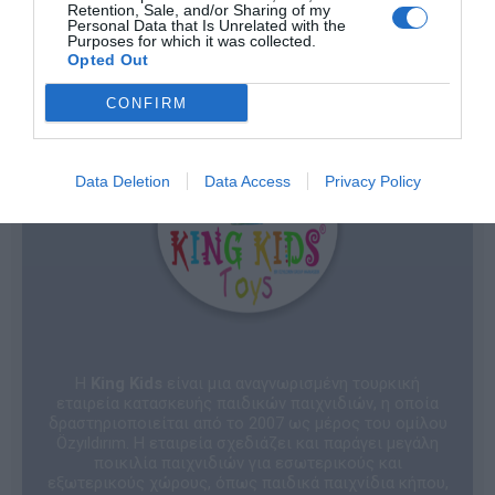
Retention, Sale, and/or Sharing of my
Ηλικία
3+
Personal Data that Is Unrelated with the
Purposes for which it was collected.
Opted Out
CONFIRM
Data Deletion
Data Access
Privacy Policy
Η
King Kids
είναι μια αναγνωρισμένη τουρκική
εταιρεία κατασκευής παιδικών παιχνιδιών, η οποία
δραστηριοποιείται από το 2007 ως μέρος του ομίλου
Özyıldırım. Η εταιρεία σχεδιάζει και παράγει μεγάλη
ποικιλία παιχνιδιών για εσωτερικούς και
εξωτερικούς χώρους, όπως παιδικά παιχνίδια κήπου,