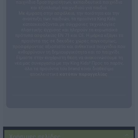
παιχνίδια δραστηριοτήτων, εκπαιδευτικά παιχνίδια
και εξοπλισμό παιχνιδιού για παιδιά.
Με έμφαση στην ασφάλεια, την ποιότητα και την
ανάπτυξη των παιδιών, τα προϊόντα King Kids
κατασκευάζονται με σύγχρονες τεχνολογίες
πλαστικής έγχυσης και πληρούν τα ευρωπαϊκά
πρότυπα ασφαλείας EN 71 και CE. Η μάρκα εξάγει τα
προϊόντα της σε δεκάδες χώρες παγκοσμίως,
προσφέροντας αξιόπιστα και ανθεκτικά παιχνίδια που
ενθαρρύνουν τη δημιουργικότητα και το παιχνίδι.
Είμαστε στην ευχάριστη θέση να ανακοινώσουμε τη
νέα μας συνεργασία με την King Kids! Προς το παρόν,
όλα τα προϊόντα του brand είναι διαθέσιμα
αποκλειστικά
κατόπιν παραγγελίας
.
Χρήσιμες σελίδες