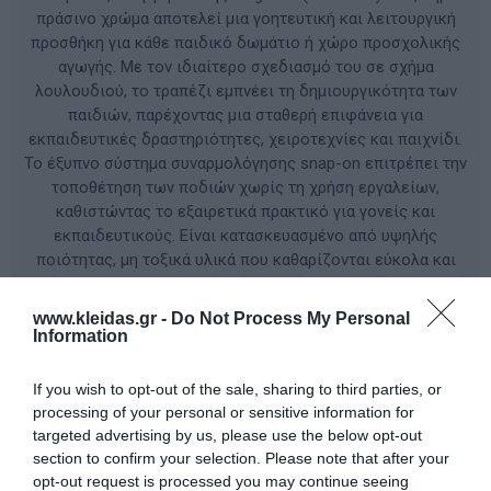
πράσινο χρώμα αποτελεί μια γοητευτική και λειτουργική
προσθήκη για κάθε παιδικό δωμάτιο ή χώρο προσχολικής
αγωγής. Με τον ιδιαίτερο σχεδιασμό του σε σχήμα
λουλουδιού, το τραπέζι εμπνέει τη δημιουργικότητα των
παιδιών, παρέχοντας μια σταθερή επιφάνεια για
εκπαιδευτικές δραστηριότητες, χειροτεχνίες και παιχνίδι.
Το έξυπνο σύστημα συναρμολόγησης snap-on επιτρέπει την
τοποθέτηση των ποδιών χωρίς τη χρήση εργαλείων,
καθιστώντας το εξαιρετικά πρακτικό για γονείς και
εκπαιδευτικούς. Είναι κατασκευασμένο από υψηλής
ποιότητας, μη τοξικά υλικά που καθαρίζονται εύκολα και
αντέχουν στην καθημερινή χρήση, ενώ η ελαφριά κατασκευή
του (καθαρό βάρος 6.87 kg) επιτρέπει την πανεύκολη
www.kleidas.gr -
Do Not Process My Personal
μετακίνησή του στο χώρο.
Information
If you wish to opt-out of the sale, sharing to third parties, or
ΚΩΔΙΚΟΣ ΠΡΟΪΟΝΤΟΣ:
PM1300Y
processing of your personal or sensitive information for
targeted advertising by us, please use the below opt-out
Κατασκευαστής:
KING KIDS
section to confirm your selection. Please note that after your
opt-out request is processed you may continue seeing