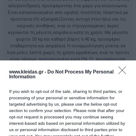
αλληλεπίδραση, προσφέροντας ένα χώρο για επικοινωνία.
Είναι κατασκευασμένο από υψηλής ποιότητας πλαστικό με
προστασία UV, εξασφαλίζοντας αντοχή στον ήλιο και τις
καιρικές συνθήκες, ενώ οι στρογγυλεμένες άκρες
εγγυώνται τη μέγιστη ασφάλεια κατά τη χρήση. Με μέγιστο
φορτίο 50 kg και καθαρό βάρος 6.40 kg, προσφέρει
σταθερότητα και ασφάλεια. Η συναρμολόγηση γίνεται σε
λίγα μόλις λεπτά χωρίς τη χρήση εργαλείων, ενώ το προϊόν
είναι πλήρως πιστοποιημένο κατά EN-71, προσφέροντας
στους γονείς την απόλυτη σιγουριά για την ποιότητα των
www.kleidas.gr -
Do Not Process My Personal
υλικών (BPA-free & μη τοξικά).
Information
ΚΩΔΙΚΟΣ ΠΡΟΪΟΝΤΟΣ:
BN9010Y
If you wish to opt-out of the sale, sharing to third parties, or
processing of your personal or sensitive information for
targeted advertising by us, please use the below opt-out
Κατασκευαστής:
KING KIDS
section to confirm your selection. Please note that after your
opt-out request is processed you may continue seeing
interest-based ads based on personal information utilized by
us or personal information disclosed to third parties prior to
Διαθέσιμο