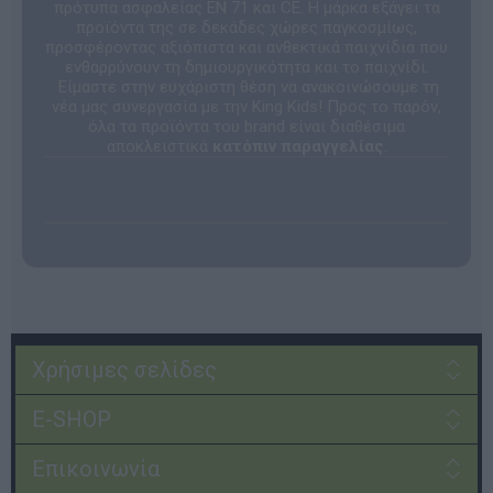
πρότυπα ασφαλείας EN 71 και CE. Η μάρκα εξάγει τα
προϊόντα της σε δεκάδες χώρες παγκοσμίως,
προσφέροντας αξιόπιστα και ανθεκτικά παιχνίδια που
ενθαρρύνουν τη δημιουργικότητα και το παιχνίδι.
Είμαστε στην ευχάριστη θέση να ανακοινώσουμε τη
νέα μας συνεργασία με την King Kids! Προς το παρόν,
όλα τα προϊόντα του brand είναι διαθέσιμα
αποκλειστικά
κατόπιν παραγγελίας
.
Χρήσιμες σελίδες
E-SHOP
Επικοινωνία