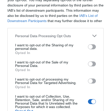
your opt-out. You may separately opt-out of the further
disclosure of your personal information by third parties on the
85,00 €
IAB’s list of downstream participants. This information may
also be disclosed by us to third parties on the
IAB’s List of
Downstream Participants
that may further disclose it to other
third parties.
-
+
Personal Data Processing Opt Outs
I want to opt-out of the Sharing of my
personal data.
Opted In
Προδιαγραφές προϊόντων
I want to opt-out of the Sale of my
Personal Data.
Επικοινωνία
Opted In
I want to opt-out of processing my
Personal Data for Targeted Advertising.
Opted In
Ηλικία
3+
I want to opt-out of Collection, Use,
Retention, Sale, and/or Sharing of my
Personal Data that Is Unrelated with the
Purposes for which it was collected.