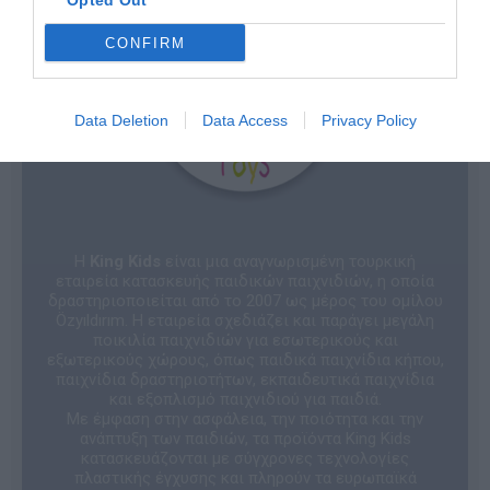
Opted Out
CONFIRM
Data Deletion
Data Access
Privacy Policy
Η
King Kids
είναι μια αναγνωρισμένη τουρκική
εταιρεία κατασκευής παιδικών παιχνιδιών, η οποία
δραστηριοποιείται από το 2007 ως μέρος του ομίλου
Özyıldırım. Η εταιρεία σχεδιάζει και παράγει μεγάλη
ποικιλία παιχνιδιών για εσωτερικούς και
εξωτερικούς χώρους, όπως παιδικά παιχνίδια κήπου,
παιχνίδια δραστηριοτήτων, εκπαιδευτικά παιχνίδια
και εξοπλισμό παιχνιδιού για παιδιά.
Με έμφαση στην ασφάλεια, την ποιότητα και την
ανάπτυξη των παιδιών, τα προϊόντα King Kids
κατασκευάζονται με σύγχρονες τεχνολογίες
πλαστικής έγχυσης και πληρούν τα ευρωπαϊκά