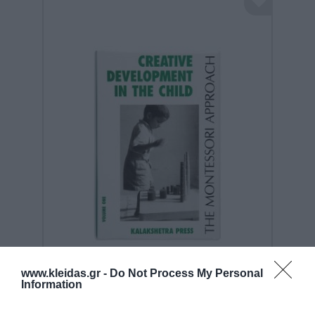
Nienhuis Montessori-Creative
Development In The Child:
www.kleidas.gr -
Do Not Process My Personal
Volume 1
Information
Κωδικός:
549400
NIENHUIS MONTESSORI