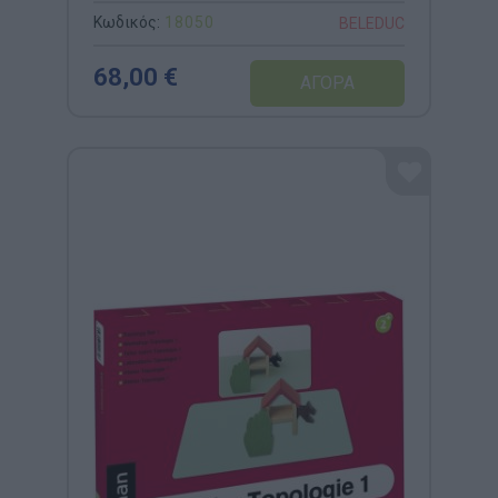
Εκπαιδευτικό Σετ
Κωδικός:
18050
BELEDUC
Αισθητηριακών Παιχνιδιών (12
Μηνών+)
68,00 €