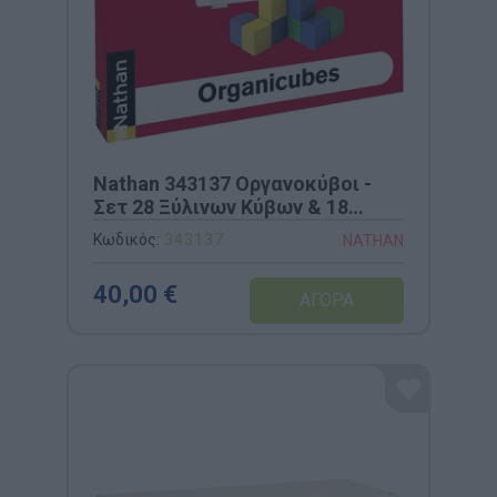
Nathan 343137 Οργανοκύβοι -
Σετ 28 Ξύλινων Κύβων & 18
Κάρτες Μοντέλα
Κωδικός:
343137
NATHAN
40,00 €