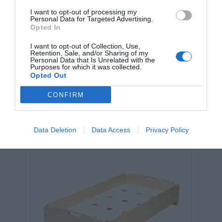
Nienhuis Montessori-Flag Puzzle
I want to opt-out of processing my
of Europe
Personal Data for Targeted Advertising.
Opted In
Κωδικός:
383200
NIENHUIS MONTESSORI
I want to opt-out of Collection, Use,
Retention, Sale, and/or Sharing of my
95,00 €
Personal Data that Is Unrelated with the
Purposes for which it was collected.
Opted Out
CONFIRM
Data Deletion
Data Access
Privacy Policy