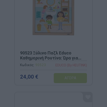
90523 Ξύλινο Παζλ Educo
Καθημερινή Ρουτίνα: Ώρα για
Ύπνο (25 Τεμάχια)
Κωδικός:
90523
EDUCO (By HEUTINK)
24,00 €