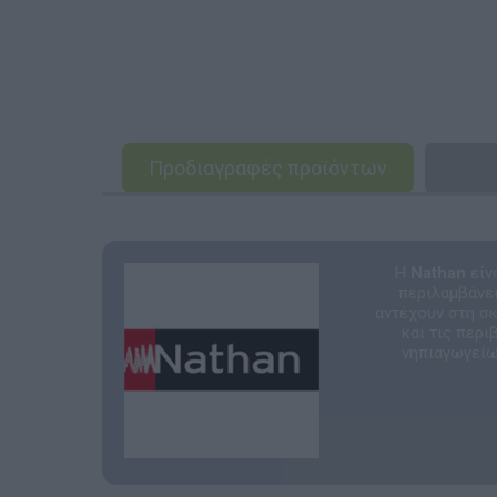
Προδιαγραφές προϊόντων
Η
Nathan
είν
περιλαμβάνει
αντέχουν στη σ
και τις περ
νηπιαγωγείων