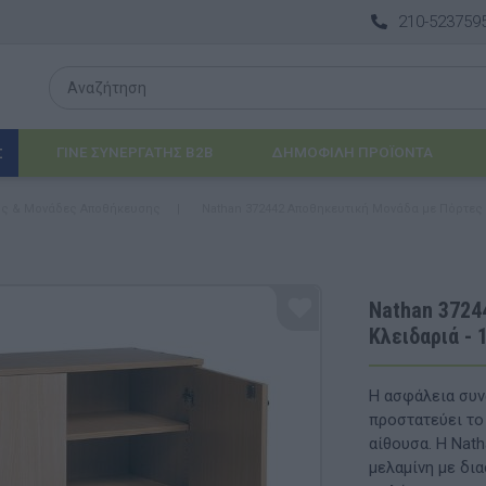
210-523759
ΓΙΝΕ ΣΥΝΕΡΓΑΤΗΣ B2B
ΔΗΜΟΦΙΛΉ ΠΡΟΪΌΝΤΑ
Σ
ός & Μονάδες Αποθήκευσης
|
Nathan 372442 Αποθηκευτική Μονάδα με Πόρτες 
Λογοθεραπεία
 & ΒΡΈΦΗ
Εργοθεραπεία
Nathan 3724
Κλειδαριά -
ΔΙΑ
Προβλήματα Όρασης
ΈΠΙΠΛΑ & ΕΞΟΠΛΙΣΜΌΣ
Η ασφάλεια συν
προστατεύει το 
αθηματικά
Βασικός εξοπλισμός & Μονάδες Αποθήκε
αίθουσα. Η Nath
μελαμίνη με δι