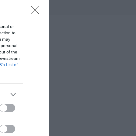
sonal or
ection to
ou may
 personal
out of the
 downstream
B’s List of