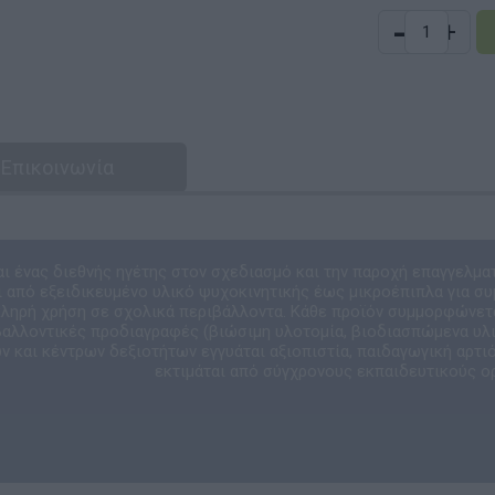
-
+
Επικοινωνία
αι ένας διεθνής ηγέτης στον σχεδιασμό και την παροχή επαγγελμα
 από εξειδικευμένο υλικό ψυχοκινητικής έως μικροέπιπλα για συ
κληρή χρήση σε σχολικά περιβάλλοντα. Κάθε προϊόν συμμορφώνετ
ιβαλλοντικές προδιαγραφές (βιώσιμη υλοτομία, βιοδιασπώμενα υλικ
 και κέντρων δεξιοτήτων εγγυάται αξιοπιστία, παιδαγωγική αρτιό
εκτιμάται από σύγχρονους εκπαιδευτικούς ο