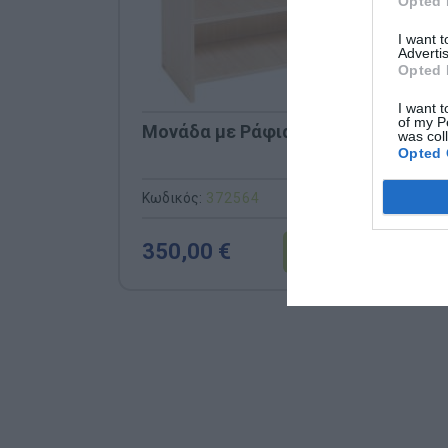
Opted 
I want 
Advertis
Opted 
I want t
of my P
Μονάδα με Ράφια
was col
Opted 
Κωδικός:
372564
NATHAN
350,00 €