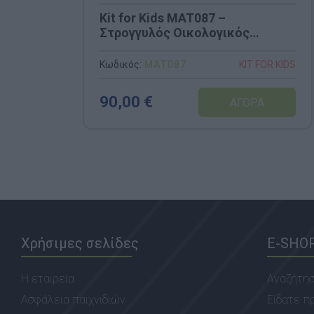
Kit for Kids MAT087 –
Στρογγυλός Οικολογικός
Τάπητας "Χρώματα" με
Αντιολισθητική Βάση (O 2m)
Κωδικός:
MAT087
KIT FOR KIDS
90,00 €
Χρήσιμες σελίδες
E-SHO
Η εταιρεία
Αναζήτη
Ασφάλεια παιχνιδιών
Είδατε π