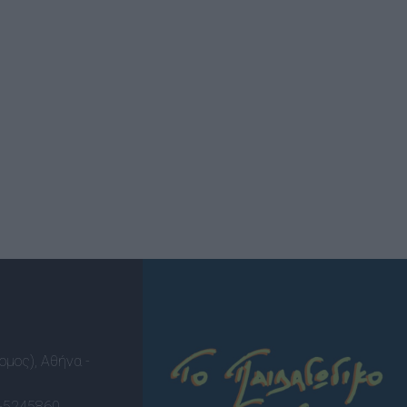
ομος), Αθήνα -
-5245860