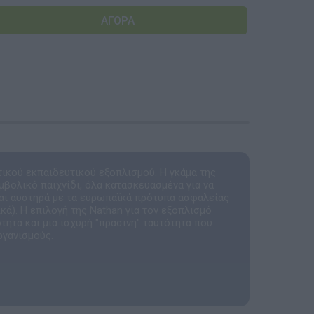
Αναμνηστικά Νηπιαγωγείων
τικού εκπαιδευτικού εξοπλισμού. Η γκάμα της
μβολικό παιχνίδι, όλα κατασκευασμένα για να
αι αυστηρά με τα ευρωπαϊκά πρότυπα ασφαλείας
ά). Η επιλογή της Nathan για τον εξοπλισμό
τητα και μια ισχυρή "πράσινη" ταυτότητα που
ργανισμούς.