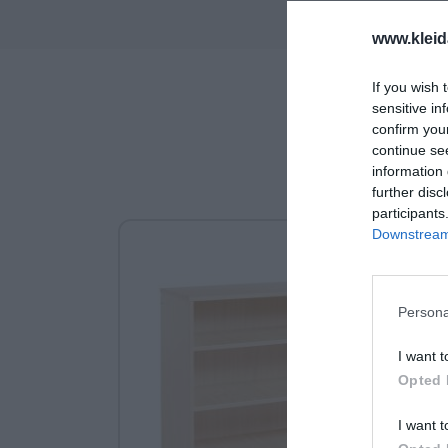
www.kleid
If you wish 
sensitive in
confirm you
continue se
information 
further disc
participants
Downstream 
Persona
I want t
Opted 
I want t