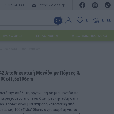
5 -
210-5245860
info@kleidas.gr
0
0
€0
ΠΡΟΣΦΟΡΈΣ
ΕΠΙΚΟΙΝΩΝΊΑ
ΔΙΑΦΗΜΙΣΤΙΚΟ ΥΛΙΚΟ
& Κλειδαριά - 100x41,5x106cm
ΕΠΟΧΙΑΚΆ ΠΡΟΪΌΝΤΑ
Ιδέες για τα Χριστούγεννα
42 Αποθηκευτική Μονάδα με Πόρτες &
 100x41,5x106cm
Ιδέες για τις Απόκριες
Ιδέες για το Πάσχα
αντά την απόλυτη οργάνωση σε μια μονάδα που
περιεχόμενό της, ενώ διατηρεί την τάξη στην
Καλοκαιρινές Επιλογές
υσης
an 372442 είναι μια στιβαρή κατασκευή από
αστάσεις 100x41,5x106cm, σχεδιασμένη για να
ΙΔΈΕΣ ΓΙΑ ΒΆΠΤΙΣΗ