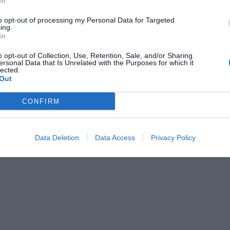
In
to opt-out of processing my Personal Data for Targeted
ing.
In
o opt-out of Collection, Use, Retention, Sale, and/or Sharing
ersonal Data that Is Unrelated with the Purposes for which it
Nathan 372565 Αποθηκευτική
lected.
Μονάδα με Πόρτες & Κλειδαριά -
Out
100x41,5x106cm
CONFIRM
Κωδικός:
372565
NATHAN
400,00 €
Data Deletion
Data Access
Privacy Policy