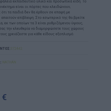
φάλεια εκπαιδευτικό υλικό και προσωπικά είδη. Το
ονέκτημα είναι οι πόρτες που κλειδώνουν,
ΠΡΟΤΆΣΕΙΣ ΈΩΣ 20€
 ότι τα παιδιά δεν θα έρθουν σε επαφή με
υ απαιτούν επίβλεψη. Στο εσωτερικό της θα βρείτε
ΑΝΑΜΝΗΣΤΙΚΆ ΚΑΙ ΒΙΒΛΊΑ/ΈΝΤΥΠΑ ΣΧΟΛΙΚΏΝ
α, εκ των οποίων τα 3 είναι ρυθμιζόμενου ύψους,
ΕΠΙΤΡΟΠΏΝ & ΣΧΟΛΙΚΏΝ ΜΟΝΆΔΩΝ
ας την ελευθερία να διαμορφώσετε τους χώρους
ους χρειάζεστε για κάθε είδους εξοπλισμό.
Έντυπα-Βιβλία Παιδικών Σταθμων
Έντυπα-Βιβλία Νηπιαγωγείων
ΟΝΤΟΣ:
372442
Έντυπα-Βιβλία Δημοτικών
:
NATHAN
Έντυπα-Βιβλία Γυμνασίων
'Έντυπα-Βιβλία Λυκείων-ΕΠΑΛ
'Έντυπα-Βιβλία ΙΕΚ
 €
'Έντυπα-Βιβλία Σχολικών Επιτροπών