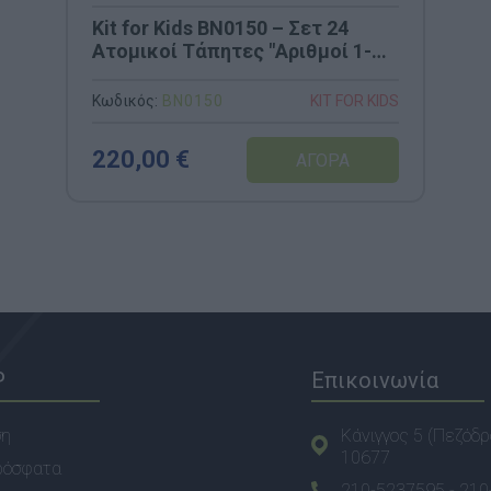
Kit for Kids BN0150 – Σετ 24
Ατομικοί Τάπητες "Αριθμοί 1-
24" με Τσάντα Μεταφοράς
(40x40cm)
Κωδικός:
BN0150
KIT FOR KIDS
220,00 €
P
Επικοινωνία
ση
Κάνιγγος 5 (Πεζόδρ
10677
ρόσφατα
210-5237595 -
210