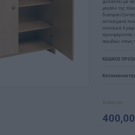
Μαλακή Γωνιά
φυλάσσει με ασ
μεγάλο της πλε
ρόνο
Παιδικό Δωμάτιο
διασφαλίζοντας
αντικείμενα πο
ΤΈΧΝΕΣ
συνολικά 4 ράφι
προσφέροντάς σ
Χειροτεχνία
ακριβώς όπως τ
Μουσική
ΚΩΔΙΚΟΣ ΠΡΟΪ
RI
Χορός & Θέατρο
Κατασκευαστής
Ή
ΠΑΙΔΑΓΩΓΙΚΌ ΥΛΙΚΌ ΓΙΑ ΕΝΉΛΙΚΕΣ
ΠΑΙΧΝΊΔΙΑ ΕΞΩΤΕΡΙΚΟΎ ΧΏΡΟΥ
Διαθέσιμο
Ι
Παιχνίδια Κήπου
400,00
ΡΟΦΉ
Επαγγελματικές Παιδικές Χαρές
Συνθέσεις Παιδικής Χαράς για ΑμεΑ