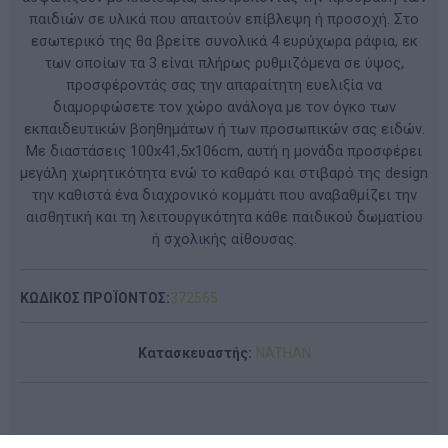
παιδιών σε υλικά που απαιτούν επίβλεψη ή προσοχή. Στο
εσωτερικό της θα βρείτε συνολικά 4 ευρύχωρα ράφια, εκ
των οποίων τα 3 είναι πλήρως ρυθμιζόμενα σε ύψος,
προσφέροντάς σας την απαραίτητη ευελιξία να
διαμορφώσετε τον χώρο ανάλογα με τον όγκο των
εκπαιδευτικών βοηθημάτων ή των προσωπικών σας ειδών.
Με διαστάσεις 100x41,5x106cm, αυτή η μονάδα προσφέρει
μεγάλη χωρητικότητα ενώ το καθαρό και στιβαρό της design
την καθιστά ένα διαχρονικό κομμάτι που αναβαθμίζει την
αισθητική και τη λειτουργικότητα κάθε παιδικού δωματίου
ή σχολικής αίθουσας.
ΚΩΔΙΚΟΣ ΠΡΟΪΟΝΤΟΣ:
372565
Κατασκευαστής:
NATHAN
Διαθέσιμο