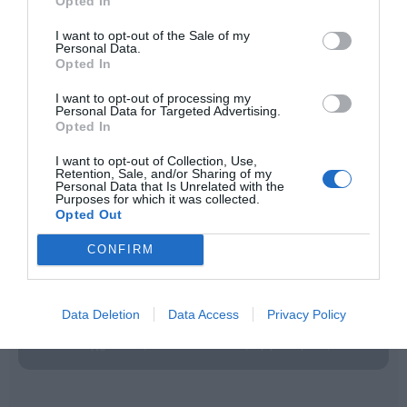
Opted In
I want to opt-out of the Sale of my
Personal Data.
Opted In
I want to opt-out of processing my
Personal Data for Targeted Advertising.
Opted In
Η
Nathan
είναι ένας διεθνής ηγέτης στον σχεδιασμό
και την παροχή επαγγελματικού εκπαιδευτικού
I want to opt-out of Collection, Use,
εξοπλισμού. Η γκάμα της περιλαμβάνει από
Retention, Sale, and/or Sharing of my
εξειδικευμένο υλικό ψυχοκινητικής έως μικροέπιπλα
Personal Data that Is Unrelated with the
για συμβολικό παιχνίδι, όλα κατασκευασμένα για να
Purposes for which it was collected.
αντέχουν στη σκληρή χρήση σε σχολικά
Opted Out
περιβάλλοντα. Κάθε προϊόν συμμορφώνεται αυστηρά
με τα ευρωπαϊκά πρότυπα ασφαλείας και τις
CONFIRM
περιβαλλοντικές προδιαγραφές (βιώσιμη υλοτομία,
βιοδιασπώμενα υλικά). Η επιλογή της Nathan για τον
εξοπλισμό νηπιαγωγείων και κέντρων δεξιοτήτων
εγγυάται αξιοπιστία, παιδαγωγική αρτιότητα και μια
Data Deletion
Data Access
Privacy Policy
ισχυρή "πράσινη" ταυτότητα που εκτιμάται από
σύγχρονους εκπαιδευτικούς οργανισμούς.