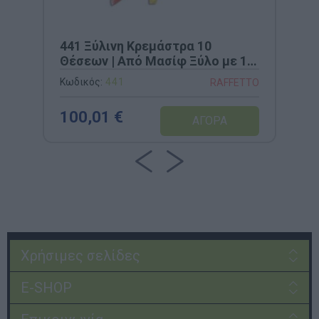
441 Ξύλινη Κρεμάστρα 10
Θέσεων | Από Μασίφ Ξύλο με 10
Ενσωματωμένες Υποδοχές για
Κωδικός:
441
RAFFETTO
Ποτηράκια (100x18x16cm)
100,01 €
Χρήσιμες σελίδες
E-SHOP