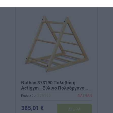
Nathan 373190 Πολυβάση
Actigym - Ξύλινο Πολυόργανο
Αναρρίχησης
Κωδικός:
373190
NATHAN
385,01 €