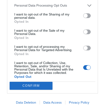
περιβάλλοντα. Κάθε προϊόν συμμορφώνεται αυστηρά
Personal Data Processing Opt Outs
με τα ευρωπαϊκά πρότυπα ασφαλείας και τις
περιβαλλοντικές προδιαγραφές (βιώσιμη υλοτομία,
βιοδιασπώμενα υλικά). Η επιλογή της Nathan για τον
I want to opt-out of the Sharing of my
personal data.
εξοπλισμό νηπιαγωγείων και κέντρων δεξιοτήτων
Opted In
εγγυάται αξιοπιστία, παιδαγωγική αρτιότητα και μια
ισχυρή "πράσινη" ταυτότητα που εκτιμάται από
I want to opt-out of the Sale of my
σύγχρονους εκπαιδευτικούς οργανισμούς.
Personal Data.
Opted In
I want to opt-out of processing my
Personal Data for Targeted Advertising.
Opted In
I want to opt-out of Collection, Use,
Retention, Sale, and/or Sharing of my
Σχετικά προϊόντα
Personal Data that Is Unrelated with the
Purposes for which it was collected.
Opted Out
CONFIRM
Data Deletion
Data Access
Privacy Policy