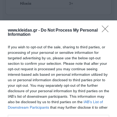
Ηλικία
3+
www.kleidas.gr -
Do Not Process My Personal
Information
If you wish to opt-out of the sale, sharing to third parties, or
processing of your personal or sensitive information for
targeted advertising by us, please use the below opt-out
section to confirm your selection. Please note that after your
opt-out request is processed you may continue seeing
interest-based ads based on personal information utilized by
us or personal information disclosed to third parties prior to
your opt-out. You may separately opt-out of the further
Η
Nathan
είναι ένας διεθνής ηγέτης στον σχεδιασμό
disclosure of your personal information by third parties on the
και την παροχή επαγγελματικού εκπαιδευτικού
IAB’s list of downstream participants. This information may
εξοπλισμού. Η γκάμα της περιλαμβάνει από
also be disclosed by us to third parties on the
IAB’s List of
εξειδικευμένο υλικό ψυχοκινητικής έως μικροέπιπλα
Downstream Participants
that may further disclose it to other
για συμβολικό παιχνίδι, όλα κατασκευασμένα για να
third parties.
αντέχουν στη σκληρή χρήση σε σχολικά