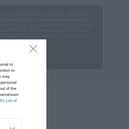
τικού εκπαιδευτικού εξοπλισμού. Η γκάμα της
μβολικό παιχνίδι, όλα κατασκευασμένα για να
αι αυστηρά με τα ευρωπαϊκά πρότυπα ασφαλείας
ά). Η επιλογή της Nathan για τον εξοπλισμό
τητα και μια ισχυρή "πράσινη" ταυτότητα που
ργανισμούς.
sonal or
ection to
ou may
 personal
out of the
 downstream
B’s List of