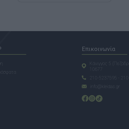
P
Επικοινωνία
ση
Κάνιγγος 5 (Πεζόδρ
10677
ρόσφατα
210-5237595 -
210
info@kleidas.gr