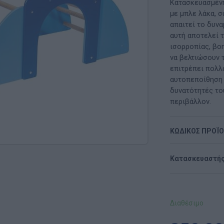
Μαλακή Γωνιά
Κατασκευασμένη
με μπλε λάκα, σ
ρόνο
Παιδικό Δωμάτιο
απαιτεί το δυν
αυτή αποτελεί τ
ΤΈΧΝΕΣ
ισορροπίας, βο
να βελτιώσουν 
Χειροτεχνία
επιτρέπει πολλ
αυτοπεποίθηση 
Μουσική
δυνατότητές το
περιβάλλον.
RI
Χορός & Θέατρο
ΚΩΔΙΚΟΣ ΠΡΟΪ
Ή
ΠΑΙΔΑΓΩΓΙΚΌ ΥΛΙΚΌ ΓΙΑ ΕΝΉΛΙΚΕΣ
ΠΑΙΧΝΊΔΙΑ ΕΞΩΤΕΡΙΚΟΎ ΧΏΡΟΥ
Κατασκευαστής
Ι
Παιχνίδια Κήπου
ΡΟΦΉ
Επαγγελματικές Παιδικές Χαρές
Διαθέσιμο
Συνθέσεις Παιδικής Χαράς για ΑμεΑ