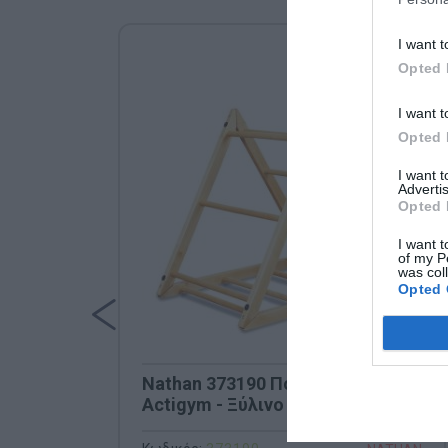
I want t
Opted 
I want t
Opted 
I want 
Advertis
Opted 
I want t
of my P
was col
Opted 
Nathan 373190 Πολυβάση
Actigym - Ξύλινο Πολυόργανο
Αναρρίχησης