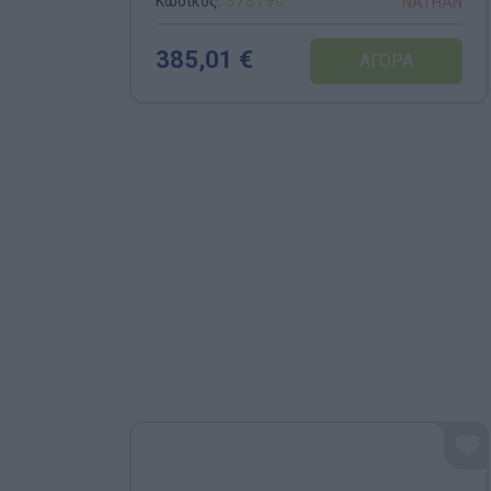
Κωδικός:
373190
NATHAN
385,01 €