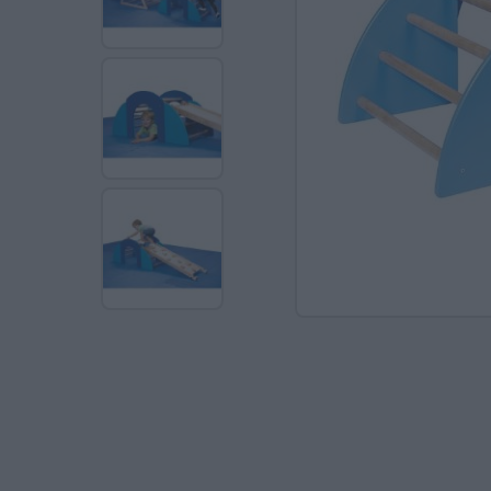
Ανακαλύπτοντας το Χ
ΠΑΖΛ & ΣΦΗΝΏΜΑΤΑ
ΕΠΙΤΡΑΠΈΖΙΑ
ΚΑΤΑΣΚΕΥΈΣ-STEM
ΜΈΘΟΔΟΣ MONTESSO
ΨΥΧΟΚΙΝΗΤΙΚΉ ΑΓΩΓ
ΠΟΔΉΛΑΤΑ
ΣΥΜΒΟΛΙΚΌ ΠΑΙΧΝΊΔ
ΠΕΡΙΒΆΛΛΟΝ & ΔΙΑΤ
ΕΙΔΙΚΉ ΑΓΩΓΉ