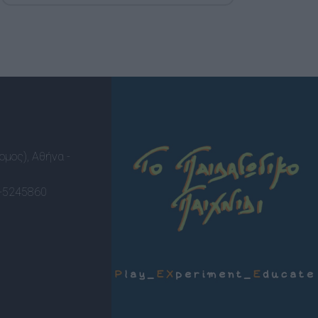
ομος), Αθήνα -
-5245860