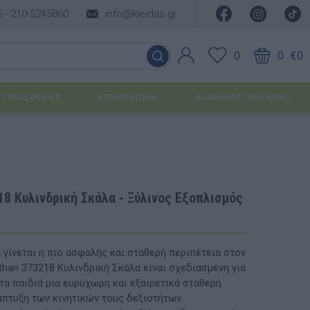
5 -
210-5245860
info@kleidas.gr
0
0
€0
ΠΡΟΣΦΟΡΈΣ
ΕΠΙΚΟΙΝΩΝΊΑ
ΔΙΑΦΗΜΙΣΤΙΚΟ ΥΛΙΚΟ
ΕΠΟΧΙΑΚΆ ΠΡΟΪΌΝΤΑ
Ιδέες για τα Χριστούγεννα
8 Κυλινδρική Σκάλα - Ξύλινος Εξοπλισμός
Ιδέες για τις Απόκριες
Ιδέες για το Πάσχα
γίνεται η πιο ασφαλής και σταθερή περιπέτεια στον
than 373218 Κυλινδρική Σκάλα είναι σχεδιασμένη για
Καλοκαιρινές Επιλογές
υσης
τα παιδιά μια ευρύχωρη και εξαιρετικά σταθερή
άπτυξη των κινητικών τους δεξιοτήτων.
ΙΔΈΕΣ ΓΙΑ ΒΆΠΤΙΣΗ