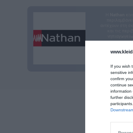
Η
Nathan
είν
περιλαμβάνει
αντέχουν στη σ
και τις περ
νηπιαγωγείων
www.kleid
If you wish 
sensitive in
confirm you
continue se
information 
further disc
participants
Downstream 
Persona