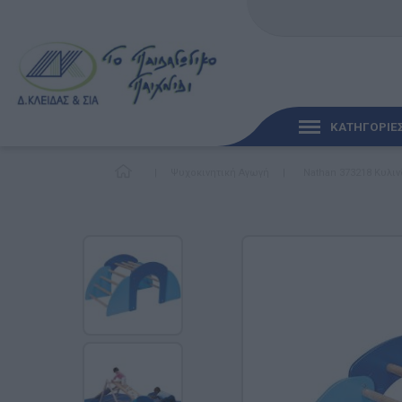
ΚΑΤΗΓΟΡΙΕ
|
Ψυχοκινητική Αγωγή
|
Nathan 373218 Κυλιν
ΓΡΉΓΟΡΗ ΜΑΤΙΆ
ΠΑΙΧΝΊΔΙΑ ΓΙΑ ΜΩΡΆ
ΠΑΙΔΑΓΩΓΙΚΆ ΠΑΙΧΝΊ
Γλώσσα & Γραφή
Ανακαλύπτοντας τα Μ
Φυσικές Επιστήμες