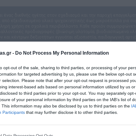
αι ένας διεθνής ηγέτης στον σχεδιασμό και την παροχή επαγγελμα
 από εξειδικευμένο υλικό ψυχοκινητικής έως μικροέπιπλα για συ
κληρή χρήση σε σχολικά περιβάλλοντα. Κάθε προϊόν συμμορφώνετ
ιβαλλοντικές προδιαγραφές (βιώσιμη υλοτομία, βιοδιασπώμενα υλικ
 και κέντρων δεξιοτήτων εγγυάται αξιοπιστία, παιδαγωγική αρτιό
εκτιμάται από σύγχρονους εκπαιδευτικούς ο
as.gr -
Do Not Process My Personal Information
to opt-out of the sale, sharing to third parties, or processing of your per
formation for targeted advertising by us, please use the below opt-out s
r selection. Please note that after your opt-out request is processed y
eing interest-based ads based on personal information utilized by us or
disclosed to third parties prior to your opt-out. You may separately opt-
losure of your personal information by third parties on the IAB’s list of
. This information may also be disclosed by us to third parties on the
IA
Σχετικά προϊόντα
Participants
that may further disclose it to other third parties.
l Data Processing Opt Outs