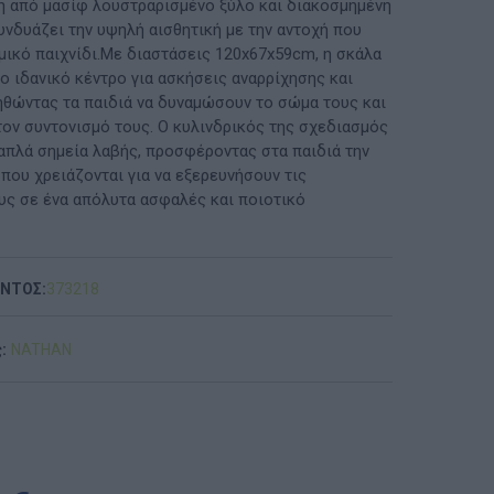
 από μασίφ λουστραρισμένο ξύλο και διακοσμημένη
υνδυάζει την υψηλή αισθητική με την αντοχή που
ΠΡΟΤΆΣΕΙΣ ΈΩΣ 20€
αμικό παιχνίδι.Με διαστάσεις 120x67x59cm, η σκάλα
ο ιδανικό κέντρο για ασκήσεις αναρρίχησης και
ΑΝΑΜΝΗΣΤΙΚΆ ΚΑΙ ΒΙΒΛΊΑ/ΈΝΤΥΠΑ ΣΧΟΛΙΚΏΝ
ηθώντας τα παιδιά να δυναμώσουν το σώμα τους και
ΕΠΙΤΡΟΠΏΝ & ΣΧΟΛΙΚΏΝ ΜΟΝΆΔΩΝ
τον συντονισμό τους. Ο κυλινδρικός της σχεδιασμός
απλά σημεία λαβής, προσφέροντας στα παιδιά την
Έντυπα-Βιβλία Παιδικών Σταθμων
που χρειάζονται για να εξερευνήσουν τις
υς σε ένα απόλυτα ασφαλές και ποιοτικό
Έντυπα-Βιβλία Νηπιαγωγείων
Έντυπα-Βιβλία Δημοτικών
ΟΝΤΟΣ:
373218
Έντυπα-Βιβλία Γυμνασίων
:
NATHAN
'Έντυπα-Βιβλία Λυκείων-ΕΠΑΛ
'Έντυπα-Βιβλία ΙΕΚ
'Έντυπα-Βιβλία Σχολικών Επιτροπών