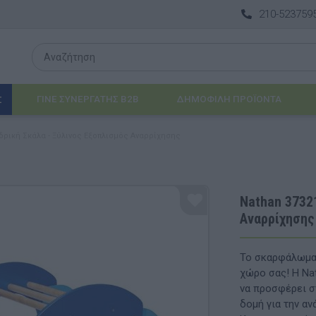
210-523759
ΓΙΝΕ ΣΥΝΕΡΓΑΤΗΣ B2B
ΔΗΜΟΦΙΛΉ ΠΡΟΪΌΝΤΑ
Σ
δρική Σκάλα - Ξύλινος Εξοπλισμός Αναρρίχησης
Λογοθεραπεία
 & ΒΡΈΦΗ
Εργοθεραπεία
Nathan 37321
Αναρρίχησης
ΔΙΑ
Προβλήματα Όρασης
ΈΠΙΠΛΑ & ΕΞΟΠΛΙΣΜΌΣ
Το σκαρφάλωμα 
χώρο σας! Η Na
αθηματικά
Βασικός εξοπλισμός & Μονάδες Αποθήκε
να προσφέρει σ
δομή για την αν