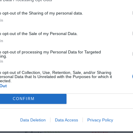
o opt-out of the Sharing of my personal data.
In
o opt-out of the Sale of my Personal Data.
In
to opt-out of processing my Personal Data for Targeted
ing.
In
o opt-out of Collection, Use, Retention, Sale, and/or Sharing
ersonal Data that Is Unrelated with the Purposes for which it
lected.
Out
CONFIRM
Nathan 373192 Γέφυρα-
Ανεμόσκαλα Actigym - Ξύλο &
Data Deletion
Data Access
Privacy Policy
Σκοινί