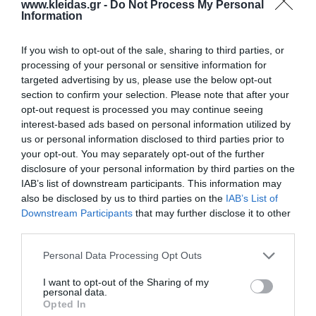
www.kleidas.gr -
Do Not Process My Personal
Information
If you wish to opt-out of the sale, sharing to third parties, or
processing of your personal or sensitive information for
targeted advertising by us, please use the below opt-out
Η
Nathan
είναι ένας διεθνής ηγέτης στον σχεδιασμό
section to confirm your selection. Please note that after your
και την παροχή επαγγελματικού εκπαιδευτικού
opt-out request is processed you may continue seeing
εξοπλισμού. Η γκάμα της περιλαμβάνει από
interest-based ads based on personal information utilized by
εξειδικευμένο υλικό ψυχοκινητικής έως μικροέπιπλα
us or personal information disclosed to third parties prior to
για συμβολικό παιχνίδι, όλα κατασκευασμένα για να
your opt-out. You may separately opt-out of the further
αντέχουν στη σκληρή χρήση σε σχολικά
περιβάλλοντα. Κάθε προϊόν συμμορφώνεται αυστηρά
disclosure of your personal information by third parties on the
με τα ευρωπαϊκά πρότυπα ασφαλείας και τις
IAB’s list of downstream participants. This information may
περιβαλλοντικές προδιαγραφές (βιώσιμη υλοτομία,
also be disclosed by us to third parties on the
IAB’s List of
βιοδιασπώμενα υλικά). Η επιλογή της Nathan για τον
Downstream Participants
that may further disclose it to other
εξοπλισμό νηπιαγωγείων και κέντρων δεξιοτήτων
third parties.
εγγυάται αξιοπιστία, παιδαγωγική αρτιότητα και μια
ισχυρή "πράσινη" ταυτότητα που εκτιμάται από
Personal Data Processing Opt Outs
σύγχρονους εκπαιδευτικούς οργανισμούς.
I want to opt-out of the Sharing of my
personal data.
Opted In