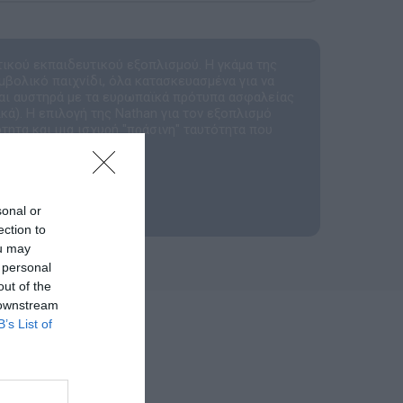
τικού εκπαιδευτικού εξοπλισμού. Η γκάμα της
μβολικό παιχνίδι, όλα κατασκευασμένα για να
αι αυστηρά με τα ευρωπαϊκά πρότυπα ασφαλείας
ά). Η επιλογή της Nathan για τον εξοπλισμό
τητα και μια ισχυρή "πράσινη" ταυτότητα που
ργανισμούς.
sonal or
ection to
ou may
 personal
out of the
 downstream
B’s List of