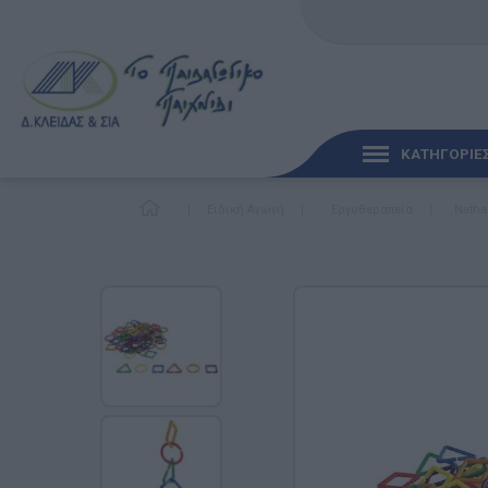
ΚΑΤΗΓΟΡΙΕ
|
Ειδική Αγωγή
|
Εργοθεραπεία
|
Natha
ΓΡΉΓΟΡΗ ΜΑΤΙΆ
ΠΑΙΧΝΊΔΙΑ ΓΙΑ ΜΩΡΆ
ΠΑΙΔΑΓΩΓΙΚΆ ΠΑΙΧΝΊ
Γλώσσα & Γραφή
Ανακαλύπτοντας τα Μ
Φυσικές Επιστήμες