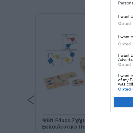
Persona
I want t
Opted 
I want t
Opted 
I want 
Advertis
Opted 
I want t
of my P
was col
Opted 
9081 Educo Σχήματα & Χρώματα
Εκπαιδευτικό Παιχνίδι Οπτικής
Διάκρισης