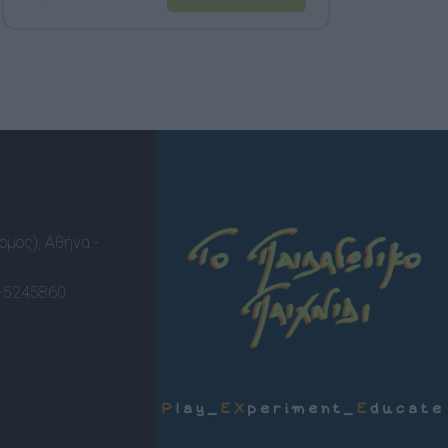
ομος), Αθήνα -
-5245860