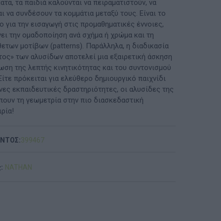
τα, τα παιδιά καλούνται να πειραματιστούν, να
ι να συνδέσουν τα κομμάτια μεταξύ τους. Είναι το
ΠΡΟΤΆΣΕΙΣ ΈΩΣ 20€
ο για την εισαγωγή στις προμαθηματικές έννοιες,
ει την ομαδοποίηση ανά σχήμα ή χρώμα και τη
ΑΝΑΜΝΗΣΤΙΚΆ ΚΑΙ ΒΙΒΛΊΑ/ΈΝΤΥΠΑ ΣΧΟΛΙΚΏΝ
ετων μοτίβων (patterns). Παράλληλα, η διαδικασία
ΕΠΙΤΡΟΠΏΝ & ΣΧΟΛΙΚΏΝ ΜΟΝΆΔΩΝ
ος» των αλυσίδων αποτελεί μια εξαιρετική άσκηση
μωση της λεπτής κινητικότητας και του συντονισμού
Έντυπα-Βιβλία Παιδικών Σταθμων
Είτε πρόκειται για ελεύθερο δημιουργικό παιχνίδι
νες εκπαιδευτικές δραστηριότητες, οι αλυσίδες της
Έντυπα-Βιβλία Νηπιαγωγείων
πουν τη γεωμετρία στην πιο διασκεδαστική
ρία!
Έντυπα-Βιβλία Δημοτικών
Έντυπα-Βιβλία Γυμνασίων
ΟΝΤΟΣ:
399467
'Έντυπα-Βιβλία Λυκείων-ΕΠΑΛ
:
NATHAN
'Έντυπα-Βιβλία ΙΕΚ
'Έντυπα-Βιβλία Σχολικών Επιτροπών