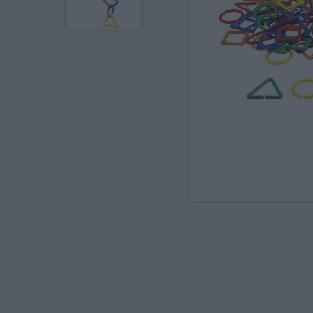
Ανακαλύπτοντας το Χ
ΠΑΖΛ & ΣΦΗΝΏΜΑΤΑ
ΕΠΙΤΡΑΠΈΖΙΑ
ΚΑΤΑΣΚΕΥΈΣ-STEM
ΜΈΘΟΔΟΣ MONTESSO
ΨΥΧΟΚΙΝΗΤΙΚΉ ΑΓΩΓ
ΠΟΔΉΛΑΤΑ
ΣΥΜΒΟΛΙΚΌ ΠΑΙΧΝΊΔ
ΠΕΡΙΒΆΛΛΟΝ & ΔΙΑΤ
ΕΙΔΙΚΉ ΑΓΩΓΉ