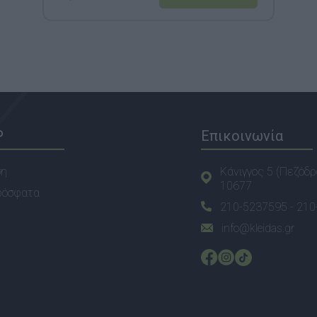
P
Επικοινωνία
ση
Κάνιγγος 5 (Πεζόδρ
10677
ρόσφατα
210-5237595 -
210
info@kleidas.gr