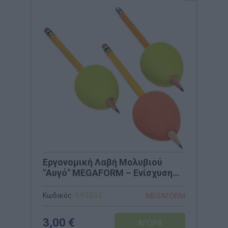
Εργονομική Λαβή Μολυβιού
"Αυγό" MEGAFORM – Ενίσχυση
Λεπτής Κινητικότητας (Κωδ.
592502)
Κωδικός:
592502
MEGAFORM
3,00 €