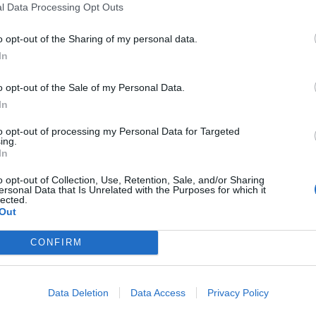
l Data Processing Opt Outs
o opt-out of the Sharing of my personal data.
In
o opt-out of the Sale of my Personal Data.
In
to opt-out of processing my Personal Data for Targeted
ing.
In
o opt-out of Collection, Use, Retention, Sale, and/or Sharing
ersonal Data that Is Unrelated with the Purposes for which it
lected.
Out
CONFIRM
90102 Toys for Life – Περάσματα
Θαλάσσιων Ζώων |
Data Deletion
Data Access
Privacy Policy
Εκπαιδευτικό Παιχνίδι Λεπτής