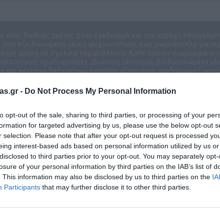
αι ένας διεθνής ηγέτης στον σχεδιασμό και την παροχή επαγγελμα
 από εξειδικευμένο υλικό ψυχοκινητικής έως μικροέπιπλα για συ
κληρή χρήση σε σχολικά περιβάλλοντα. Κάθε προϊόν συμμορφώνετ
ιβαλλοντικές προδιαγραφές (βιώσιμη υλοτομία, βιοδιασπώμενα υλικ
 και κέντρων δεξιοτήτων εγγυάται αξιοπιστία, παιδαγωγική αρτιό
εκτιμάται από σύγχρονους εκπαιδευτικούς ο
as.gr -
Do Not Process My Personal Information
to opt-out of the sale, sharing to third parties, or processing of your per
formation for targeted advertising by us, please use the below opt-out s
r selection. Please note that after your opt-out request is processed y
eing interest-based ads based on personal information utilized by us or
disclosed to third parties prior to your opt-out. You may separately opt-
losure of your personal information by third parties on the IAB’s list of
. This information may also be disclosed by us to third parties on the
IA
Participants
that may further disclose it to other third parties.
Σχετικά προϊόντα