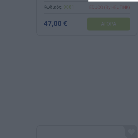
Κωδικός:
9081
EDUCO (By HEUTINK)
47,00 €