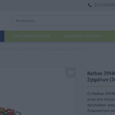
210-523759
ΓΙΝΕ ΣΥΝΕΡΓΑΤΗΣ B2B
ΔΗΜΟΦΙΛΉ ΠΡΟΪΌΝΤΑ
Σ
n 399467 Πλαστικές Αλυσίδες Γεωμετρικών Σχημάτων (360 τμχ)
Λογοθεραπεία
 & ΒΡΈΦΗ
Εργοθεραπεία
Nathan 3994
Σχημάτων (3
ΔΙΑ
Προβλήματα Όρασης
ΈΠΙΠΛΑ & ΕΞΟΠΛΙΣΜΌΣ
Οι Nathan 3994
είναι ένα πλού
αθηματικά
Βασικός εξοπλισμός & Μονάδες Αποθήκε
προσφέρει απερ
διαφορετικά γε