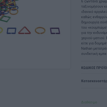
Μαλακή Γωνιά
6 ζωντανά χρώμα
ταξινομήσουν κα
ρόνο
Παιδικό Δωμάτιο
ιδανικό εργαλεί
καθώς ενθαρρύν
ΤΈΧΝΕΣ
δημιουργία σύνθ
του «κουμπώματ
Χειροτεχνία
για την ενδυνά
χεριού-ματιού. 
Μουσική
είτε για δομημέ
Nathan μετατρέ
RI
Χορός & Θέατρο
συνδετική εμπει
Ή
ΠΑΙΔΑΓΩΓΙΚΌ ΥΛΙΚΌ ΓΙΑ ΕΝΉΛΙΚΕΣ
ΚΩΔΙΚΟΣ ΠΡΟΪ
ΠΑΙΧΝΊΔΙΑ ΕΞΩΤΕΡΙΚΟΎ ΧΏΡΟΥ
Κατασκευαστής
Ι
Παιχνίδια Κήπου
ΡΟΦΉ
Επαγγελματικές Παιδικές Χαρές
Διαθέσιμο
Συνθέσεις Παιδικής Χαράς για ΑμεΑ