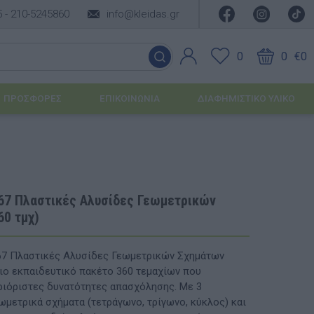
5 -
210-5245860
info@kleidas.gr
0
0
€0
ΠΡΟΣΦΟΡΈΣ
ΕΠΙΚΟΙΝΩΝΊΑ
ΔΙΑΦΗΜΙΣΤΙΚΟ ΥΛΙΚΟ
ΕΠΟΧΙΑΚΆ ΠΡΟΪΌΝΤΑ
Ιδέες για τα Χριστούγεννα
67 Πλαστικές Αλυσίδες Γεωμετρικών
60 τμχ)
Ιδέες για τις Απόκριες
Ιδέες για το Πάσχα
67 Πλαστικές Αλυσίδες Γεωμετρικών Σχημάτων
σιο εκπαιδευτικό πακέτο 360 τεμαχίων που
Καλοκαιρινές Επιλογές
υσης
ιόριστες δυνατότητες απασχόλησης. Με 3
ωμετρικά σχήματα (τετράγωνο, τρίγωνο, κύκλος) και
ΙΔΈΕΣ ΓΙΑ ΒΆΠΤΙΣΗ