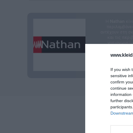
Η
Nathan
είν
περιλαμβάνει
αντέχουν στη σ
και τις περ
νηπιαγωγείων
www.kleid
If you wish 
sensitive in
confirm you
continue se
information 
further disc
participants
Downstream 