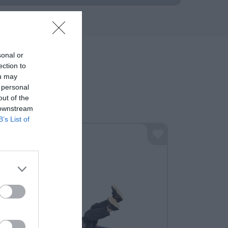
sonal or
ection to
ou may
 personal
out of the
 downstream
B’s List of
30%