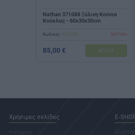
Nathan 371088 Ξύλινη Κούνια
Κούκλας - 60x30x30cm
Κωδικός:
371088
NATHAN
85,00 €
Χρήσιμες σελίδες
E-SHO
Η εταιρεία
Αναζήτη