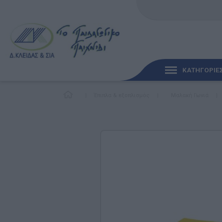
ΚΑΤΗΓΟΡΙΕ
|
Έπιπλα & εξοπλισμός
|
Μαλακή Γωνιά
|
ΓΡΉΓΟΡΗ ΜΑΤΙΆ
ΠΑΙΧΝΊΔΙΑ ΓΙΑ ΜΩΡΆ
ΠΑΙΔΑΓΩΓΙΚΆ ΠΑΙΧΝΊ
Γλώσσα & Γραφή
Ανακαλύπτοντας τα Μ
Φυσικές Επιστήμες