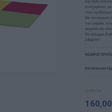
Μαλακή Γωνιά
την άλλη ένα κλ
ενισχυμένες γω
ρόνο
Παιδικό Δωμάτιο
τους κραδασμού
Με αντιπυρική 
ΤΈΧΝΕΣ
των ραφών, είνα
ασφαλή και ελκ
Χειροτεχνία
Το κάλυμμα δια
24kgr/m³
Μουσική
ΚΩΔΙΚΟΣ ΠΡΟΪ
RI
Χορός & Θέατρο
Ή
ΠΑΙΔΑΓΩΓΙΚΌ ΥΛΙΚΌ ΓΙΑ ΕΝΉΛΙΚΕΣ
Κατασκευαστής
ΠΑΙΧΝΊΔΙΑ ΕΞΩΤΕΡΙΚΟΎ ΧΏΡΟΥ
Ι
Παιχνίδια Κήπου
Διαθέσιμο
ΡΟΦΉ
Επαγγελματικές Παιδικές Χαρές
160,00
Συνθέσεις Παιδικής Χαράς για ΑμεΑ