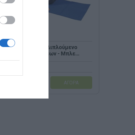
Nathan 387456 Διπλούμενο
Στρώμα Ασκήσεων - Μπλε
(100x50x0,8cm)
Κωδικός:
387456
28,00 €
40,00 €