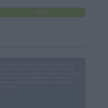
Αναμνηστικά Νηπιαγωγείων
τικού εκπαιδευτικού εξοπλισμού. Η γκάμα της
μβολικό παιχνίδι, όλα κατασκευασμένα για να
αι αυστηρά με τα ευρωπαϊκά πρότυπα ασφαλείας
ά). Η επιλογή της Nathan για τον εξοπλισμό
τητα και μια ισχυρή "πράσινη" ταυτότητα που
ργανισμούς.