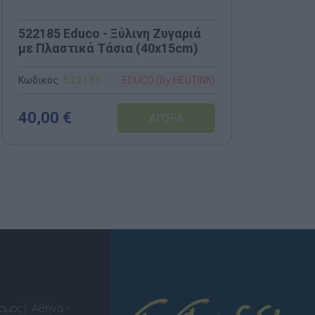
522185 Educo - Ξύλινη Ζυγαριά
Bel
με Πλαστικά Τάσια (40x15cm)
Ξύλ
Δρα
"Ελ
Κωδικός:
522185
Κωδι
EDUCO (By HEUTINK)
40,00 €
19
ομος), Αθήνα -