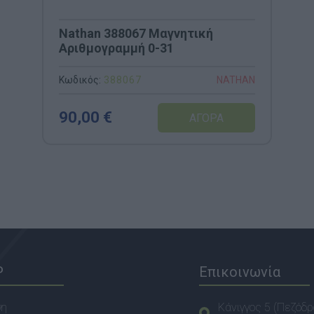
Nathan 388067 Μαγνητική
Αριθμογραμμή 0-31
Κωδικός:
388067
NATHAN
90,00 €
P
Επικοινωνία
ση
Κάνιγγος 5 (Πεζόδρ