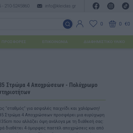
5 -
210-5245860
info@kleidas.gr
0
0
€0
ΠΡΟΣΦΟΡΈΣ
ΕΠΙΚΟΙΝΩΝΊΑ
ΔΙΑΦΗΜΙΣΤΙΚΟ ΥΛΙΚΟ
ΕΠΟΧΙΑΚΆ ΠΡΟΪΌΝΤΑ
Ιδέες για τα Χριστούγεννα
85 Στρώμα 4 Αποχρώσεων - Πολύχρωμο
στηριοτήτων
Ιδέες για τις Απόκριες
Ιδέες για το Πάσχα
ς "σταθμός" για ασφαλές παιχνίδι και χαλάρωση!
485 Στρώμα 4 Αποχρώσεων προσφέρει μια ευρύχωρη
Καλοκαιρινές Επιλογές
υσης
135cm που αλλάζει όψη ανάλογα με τη διάθεσή σας:
υρά διαθέτει 4 όμορφες παστέλ αποχρώσεις και από
ΙΔΈΕΣ ΓΙΑ ΒΆΠΤΙΣΗ