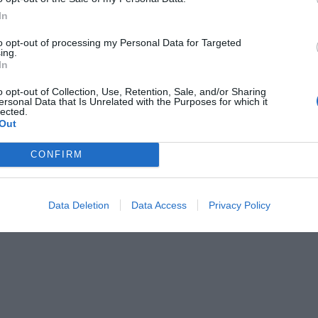
In
to opt-out of processing my Personal Data for Targeted
ing.
In
o opt-out of Collection, Use, Retention, Sale, and/or Sharing
ersonal Data that Is Unrelated with the Purposes for which it
Nathan 387411 Αναπαυτικό
lected.
Στρώμα - Μπλε (180x100x4cm)
Out
CONFIRM
Κωδικός:
387411
NATHAN
200,00 €
Data Deletion
Data Access
Privacy Policy