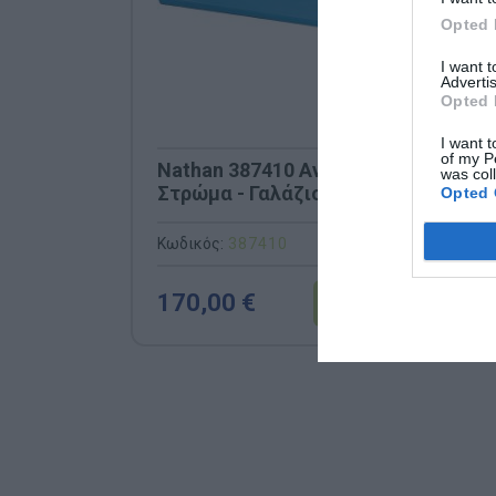
Opted 
I want 
Advertis
Opted 
I want t
of my P
Nathan 387410 Αναπαυτικό
was col
Στρώμα - Γαλάζιο
Opted 
(150x100x4cm)
Κωδικός:
387410
NATHAN
170,00 €