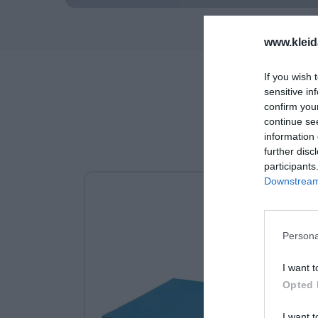
www.kleid
If you wish 
sensitive in
confirm you
continue se
information 
further disc
participants
Downstream 
Persona
I want t
Opted 
I want t