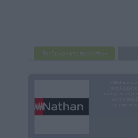
Προδιαγραφές προϊόντων
Η
Nathan
είν
περιλαμβάνει
αντέχουν στη σ
και τις περ
νηπιαγωγείων