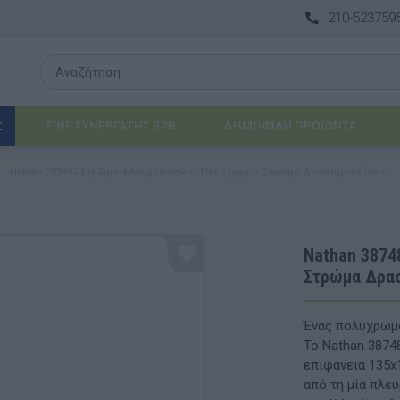
210-523759
ΓΙΝΕ ΣΥΝΕΡΓΑΤΗΣ B2B
ΔΗΜΟΦΙΛΉ ΠΡΟΪΌΝΤΑ
Σ
Nathan 387485 Στρώμα 4 Αποχρώσεων - Πολύχρωμο Στρώμα Δραστηριοτήτων
Λογοθεραπεία
 & ΒΡΈΦΗ
Εργοθεραπεία
Nathan 3874
Στρώμα Δρα
ΔΙΑ
Προβλήματα Όρασης
ΈΠΙΠΛΑ & ΕΞΟΠΛΙΣΜΌΣ
Ένας πολύχρωμο
Το Nathan 387
αθηματικά
Βασικός εξοπλισμός & Μονάδες Αποθήκε
επιφάνεια 135x
από τη μία πλε