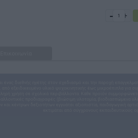
-
+
Επικοινωνία
αι ένας διεθνής ηγέτης στον σχεδιασμό και την παροχή επαγγελμα
 από εξειδικευμένο υλικό ψυχοκινητικής έως μικροέπιπλα για συ
κληρή χρήση σε σχολικά περιβάλλοντα. Κάθε προϊόν συμμορφώνετ
ιβαλλοντικές προδιαγραφές (βιώσιμη υλοτομία, βιοδιασπώμενα υλικ
 και κέντρων δεξιοτήτων εγγυάται αξιοπιστία, παιδαγωγική αρτιό
εκτιμάται από σύγχρονους εκπαιδευτικούς ο