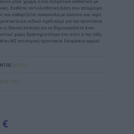
ασικό μπλε χρώμα. Είναι εξαιρετικά ανθεκτικό με
νίες, διαθέτει αντιολισθητική βάση που απορροφά
ΠΡΟΤΆΣΕΙΣ ΈΩΣ 20€
ς και καθαρίζεται πανεύκολα με σαπούνι και νερό.
προστασία και ειδικό σχεδιασμό για την προστασία
ΑΝΑΜΝΗΣΤΙΚΆ ΚΑΙ ΒΙΒΛΊΑ/ΈΝΤΥΠΑ ΣΧΟΛΙΚΏΝ
ι η ιδανική επιλογή για να δημιουργήσετε έναν
ΕΠΙΤΡΟΠΏΝ & ΣΧΟΛΙΚΏΝ ΜΟΝΆΔΩΝ
υστικό χώρο δραστηριοτήτων στο σπίτι ή την τάξη.
θέτει Μ2 αντιπυρική προστασία. Επιφάνεια αφρού:
Έντυπα-Βιβλία Παιδικών Σταθμων
Έντυπα-Βιβλία Νηπιαγωγείων
ΟΝΤΟΣ:
387485
Έντυπα-Βιβλία Δημοτικών
:
NATHAN
Έντυπα-Βιβλία Γυμνασίων
'Έντυπα-Βιβλία Λυκείων-ΕΠΑΛ
'Έντυπα-Βιβλία ΙΕΚ
 €
'Έντυπα-Βιβλία Σχολικών Επιτροπών