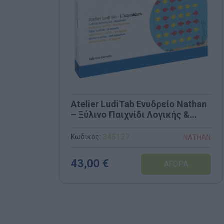
Atelier LudiTab Ενυδρείο Nathan
– Ξύλινο Παιχνίδι Λογικής &
Χωρικού Προσανατολισμού
(Κωδ. 345127)
Κωδικός:
345127
NATHAN
43,00 €