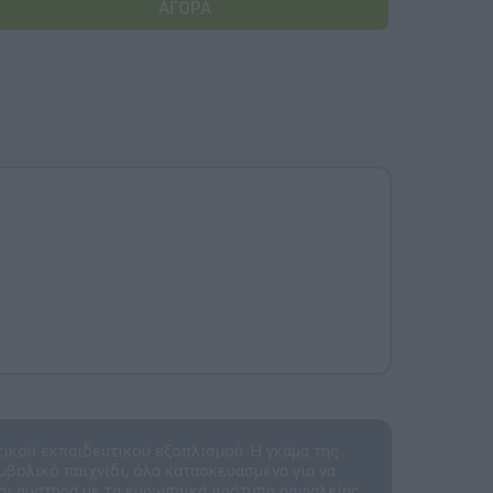
Αναμνηστικά Νηπιαγωγείων
τικού εκπαιδευτικού εξοπλισμού. Η γκάμα της
μβολικό παιχνίδι, όλα κατασκευασμένα για να
αι αυστηρά με τα ευρωπαϊκά πρότυπα ασφαλείας