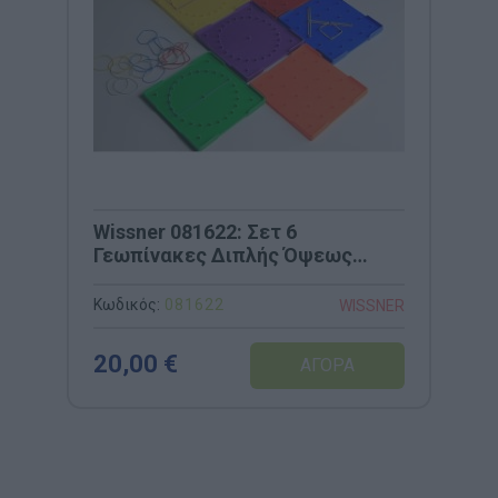
Wissner 081622: Σετ 6
Γεωπίνακες Διπλής Όψεως
(15x15cm) με 24 Ασκήσεις &
Λαστιχάκια
Κωδικός:
081622
WISSNER
20,00 €