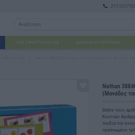
210-523759
ΓΙΝΕ ΣΥΝΕΡΓΑΤΗΣ B2B
ΔΗΜΟΦΙΛΉ ΠΡΟΪΌΝΤΑ
Σ
 τα Μαθηματικά
|
Nathan 388407 Εργαστήριο Κουτιών Αρίθμησης (Μονάδες του
Λογοθεραπεία
 & ΒΡΈΦΗ
Εργοθεραπεία
Nathan 3884
(Μονάδες το
ΔΙΑ
Προβλήματα Όρασης
ΈΠΙΠΛΑ & ΕΞΟΠΛΙΣΜΌΣ
Βάλτε τους αρι
Κουτιών Αρίθμη
αθηματικά
Βασικός εξοπλισμός & Μονάδες Αποθήκε
παιδιά την ένν
οργανωμένο τρό