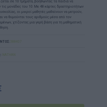
ζεται σε 10 τμήματα, βοηθώντας τα παιδιά να
 τις μονάδες του 10. Με 48 κάρτες δραστηριοτήτων
ΠΡΟΤΆΣΕΙΣ ΈΩΣ 20€
σκολίας, οι μικροί μαθητές μαθαίνουν να μετρούν,
αι να θυμούνται τους αριθμούς μέσα από τον
ΑΝΑΜΝΗΣΤΙΚΆ ΚΑΙ ΒΙΒΛΊΑ/ΈΝΤΥΠΑ ΣΧΟΛΙΚΏΝ
ιμένων, χτίζοντας μια γερή βάση για τη μαθηματική
ΕΠΙΤΡΟΠΏΝ & ΣΧΟΛΙΚΏΝ ΜΟΝΆΔΩΝ
θηση.
Έντυπα-Βιβλία Παιδικών Σταθμων
ΟΝΤΟΣ:
388407
Έντυπα-Βιβλία Νηπιαγωγείων
:
NATHAN
Έντυπα-Βιβλία Δημοτικών
Έντυπα-Βιβλία Γυμνασίων
'Έντυπα-Βιβλία Λυκείων-ΕΠΑΛ
€
'Έντυπα-Βιβλία ΙΕΚ
'Έντυπα-Βιβλία Σχολικών Επιτροπών