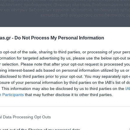
ιβαλλοντικές προδιαγραφές (βιώσιμη υλοτομία, βιοδιασπώμενα υλικ
 και κέντρων δεξιοτήτων εγγυάται αξιοπιστία, παιδαγωγική αρτιό
εκτιμάται από σύγχρονους εκπαιδευτικούς ο
as.gr -
Do Not Process My Personal Information
to opt-out of the sale, sharing to third parties, or processing of your per
formation for targeted advertising by us, please use the below opt-out s
r selection. Please note that after your opt-out request is processed y
eing interest-based ads based on personal information utilized by us or
disclosed to third parties prior to your opt-out. You may separately opt-
Σχετικά προϊόντα
losure of your personal information by third parties on the IAB’s list of
. This information may also be disclosed by us to third parties on the
IA
Participants
that may further disclose it to other third parties.
l Data Processing Opt Outs
o opt-out of the Sharing of my personal data.