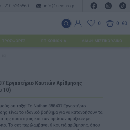
5 -
210-5245860
info@kleidas.gr
0
0
€0
ΠΡΟΣΦΟΡΈΣ
ΕΠΙΚΟΙΝΩΝΊΑ
ΔΙΑΦΗΜΙΣΤΙΚΟ ΥΛΙΚΟ
 10)
ΕΠΟΧΙΑΚΆ ΠΡΟΪΌΝΤΑ
Ιδέες για τα Χριστούγεννα
07 Εργαστήριο Κουτιών Αρίθμησης
υ 10)
Ιδέες για τις Απόκριες
Ιδέες για το Πάσχα
θμούς σε τάξη! Το Nathan 388407 Εργαστήριο
σης είναι το ιδανικό βοήθημα για να κατανοήσουν τα
Καλοκαιρινές Επιλογές
υσης
οια της ποσότητας και των πρώτων πράξεων με
πο. Το σετ περιλαμβάνει 6 κουτιά αρίθμησης, όπου
ΙΔΈΕΣ ΓΙΑ ΒΆΠΤΙΣΗ