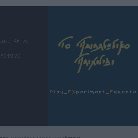
ομος), Αθήνα -
-5245860