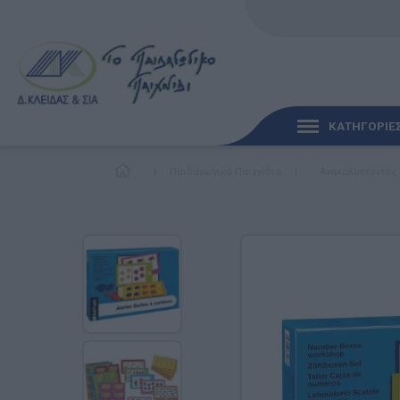
ΚΑΤΗΓΟΡΙΕ
|
Παιδαγωγικά Παιχνίδια
|
Ανακαλύπτοντας
ΓΡΉΓΟΡΗ ΜΑΤΙΆ
ΠΑΙΧΝΊΔΙΑ ΓΙΑ ΜΩΡΆ
ΠΑΙΔΑΓΩΓΙΚΆ ΠΑΙΧΝΊ
Γλώσσα & Γραφή
Ανακαλύπτοντας τα Μ
Φυσικές Επιστήμες