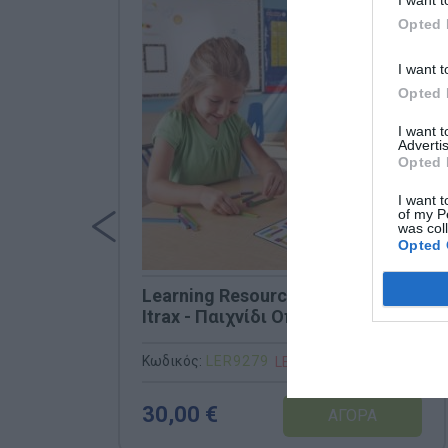
Opted 
I want t
Opted 
I want 
Advertis
Opted 
I want t
of my P
was col
Opted 
Learning Resources LΕR9279
Itrax - Παιχνίδι Οπτικής
Αντίληψης
Κωδικός:
LΕR9279
LEARNING RESOURCES
30,00 €