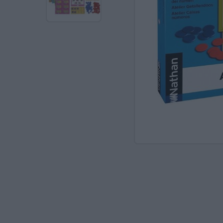
Ανακαλύπτοντας το Χ
ΠΑΖΛ & ΣΦΗΝΏΜΑΤΑ
ΕΠΙΤΡΑΠΈΖΙΑ
ΚΑΤΑΣΚΕΥΈΣ-STEM
ΜΈΘΟΔΟΣ MONTESSO
ΨΥΧΟΚΙΝΗΤΙΚΉ ΑΓΩΓ
ΠΟΔΉΛΑΤΑ
ΣΥΜΒΟΛΙΚΌ ΠΑΙΧΝΊΔ
ΠΕΡΙΒΆΛΛΟΝ & ΔΙΑΤ
ΕΙΔΙΚΉ ΑΓΩΓΉ