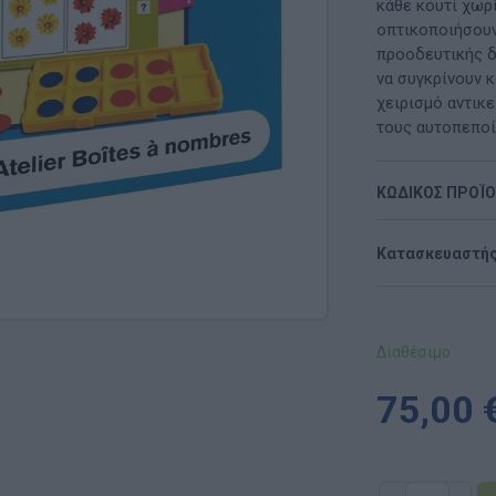
Μαλακή Γωνιά
κάθε κουτί χωρί
οπτικοποιήσουν
ρόνο
Παιδικό Δωμάτιο
προοδευτικής δυ
να συγκρίνουν κ
ΤΈΧΝΕΣ
χειρισμό αντικε
τους αυτοπεποί
Χειροτεχνία
ΚΩΔΙΚΟΣ ΠΡΟΪ
Μουσική
RI
Χορός & Θέατρο
Κατασκευαστής
Ή
ΠΑΙΔΑΓΩΓΙΚΌ ΥΛΙΚΌ ΓΙΑ ΕΝΉΛΙΚΕΣ
ΠΑΙΧΝΊΔΙΑ ΕΞΩΤΕΡΙΚΟΎ ΧΏΡΟΥ
Διαθέσιμο
Ι
Παιχνίδια Κήπου
75,00 
ΡΟΦΉ
Επαγγελματικές Παιδικές Χαρές
Συνθέσεις Παιδικής Χαράς για ΑμεΑ