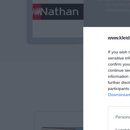
και τις περ
νηπιαγωγείων
www.kleid
If you wish 
sensitive in
confirm you
continue se
information 
further disc
participants
Downstream 
Persona
I want t