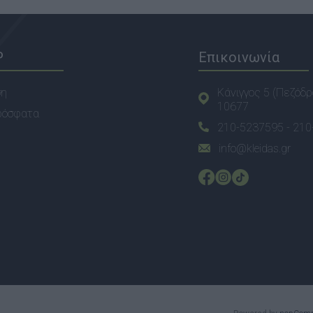
P
Επικοινωνία
ση
Κάνιγγος 5 (Πεζόδρ
10677
ρόσφατα
210-5237595 -
210
info@kleidas.gr