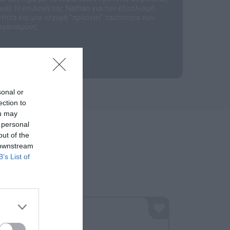
ά). Η επιλογή της Nathan για τον εξοπλισμό
τητα και μια ισχυρή "πράσινη" ταυτότητα που
ργανισμούς.
sonal or
ection to
ou may
 personal
out of the
 downstream
B’s List of