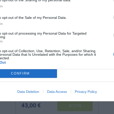
In
o opt-out of the Sale of my Personal Data.
In
to opt-out of processing my Personal Data for Targeted
ing.
In
o opt-out of Collection, Use, Retention, Sale, and/or Sharing
ersonal Data that Is Unrelated with the Purposes for which it
lected.
Out
CONFIRM
Atelier LudiTab Ενυδρείο Nathan
– Ξύλινο Παιχνίδι Λογικής &
Χωρικού Προσανατολισμού
(Κωδ. 345127)
Data Deletion
Data Access
Privacy Policy
Κωδικός:
345127
NATHAN
43,00 €