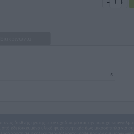
-
+
Επικοινωνία
5+
αι ένας διεθνής ηγέτης στον σχεδιασμό και την παροχή επαγγελμα
 από εξειδικευμένο υλικό ψυχοκινητικής έως μικροέπιπλα για συ
κληρή χρήση σε σχολικά περιβάλλοντα. Κάθε προϊόν συμμορφώνετ