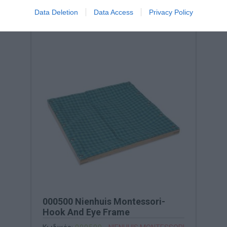
Data Deletion
Data Access
Privacy Policy
000500 Nienhuis Montessori-
Hook And Eye Frame