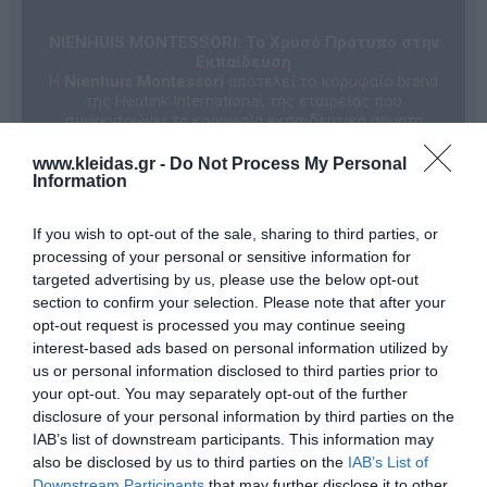
NIENHUIS MONTESSORI: Το Χρυσό Πρότυπο στην
Εκπαίδευση
Η
Nienhuis Montessori
αποτελεί το κορυφαίο brand
της Heutink International, της εταιρείας που
συγκεντρώνει τα κορυφαία εκπαιδευτικά σήματα
παγκοσμίως με επίκεντρο τη μάθηση μέσω του
παιχνιδιού. Σε συνεργασία με κορυφαίους
www.kleidas.gr -
Do Not Process My Personal
εκπαιδευτικούς, η Nienhuis σχεδιάζει και αναπτύσσει
Information
καινοτόμο
αυθεντικό υλικό Μοντεσσόρι
, το οποίο
ακολουθεί πιστά τους μαθησιακούς στόχους διεθνών
If you wish to opt-out of the sale, sharing to third parties, or
προγραμμάτων σπουδών. Κάθε προϊόν είναι
processing of your personal or sensitive information for
προσανατολισμένο στις στοχευμένες ανάγκες
παιδιών και εκπαιδευτικών, διασφαλίζοντας την
targeted advertising by us, please use the below opt-out
υψηλότερη ποιότητα κατασκευής.
section to confirm your selection. Please note that after your
Σήμερα, η Nienhuis Montessori διατηρεί μια
opt-out request is processed you may continue seeing
στρατηγική συνεργασία με την
AMI (Association
interest-based ads based on personal information utilized by
Montessori Internationale)
. Αυτή η διεθνής σύμπραξη
us or personal information disclosed to third parties prior to
αποσκοπεί στη δημιουργία νέων ευκαιριών για παιδιά
your opt-out. You may separately opt-out of the further
από όλους τους πολιτισμούς και τα
κοινωνικοοικονομικά υπόβαθρα, επιτρέποντάς τους
disclosure of your personal information by third parties on the
να βιώσουν την αυθεντική εκπαιδευτική προσέγγιση
IAB’s list of downstream participants. This information may
της Μαρίας Μοντεσσόρι.
also be disclosed by us to third parties on the
IAB’s List of
Πιστεύουμε ακράδαντα ότι τα παιδιά μαθαίνουν
Downstream Participants
that may further disclose it to other