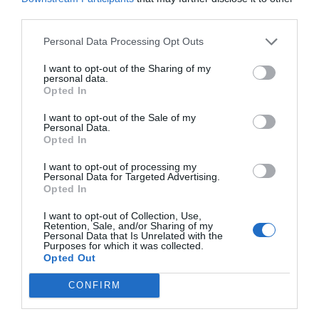
καλύτερα όταν το αντικείμενο κεντρίζει το
third parties.
πραγματικό τους ενδιαφέρον. Η φυσική περιέργεια τα
οδηγεί στην ανακάλυψη, και τα προϊόντα της Nienhuis
Personal Data Processing Opt Outs
Montessori είναι σχεδιασμένα για να πυροδοτούν τη
φαντασία, να οξύνουν τη διορατικότητα και να
εμπνέουν την έρευνα. Στην εταιρεία
Δ. ΚΛΕΙΔΑΣ &
I want to opt-out of the Sharing of my
personal data.
ΣΙΑ ΕΕ - ΤΟ ΠΑΙΔΑΓΩΓΙΚΟ ΠΑΙΧΝΙΔΙ
, υποστηρίζουμε
Opted In
τα δυνατά σημεία του κάθε παιδιού και παρέχουμε τα
κατάλληλα εργαλεία για να ανακαλύψουν το ταλέντο
I want to opt-out of the Sale of my
τους, προσφέροντας παράλληλα πλήρη υποστήριξη
Personal Data.
και κατάρτιση στους συνεργάτες μας και τους
Opted In
εκπαιδευτικούς παγκοσμίως.
I want to opt-out of processing my
Personal Data for Targeted Advertising.
Opted In
I want to opt-out of Collection, Use,
Retention, Sale, and/or Sharing of my
Personal Data that Is Unrelated with the
Purposes for which it was collected.
Σχετικά προϊόντα
Opted Out
CONFIRM