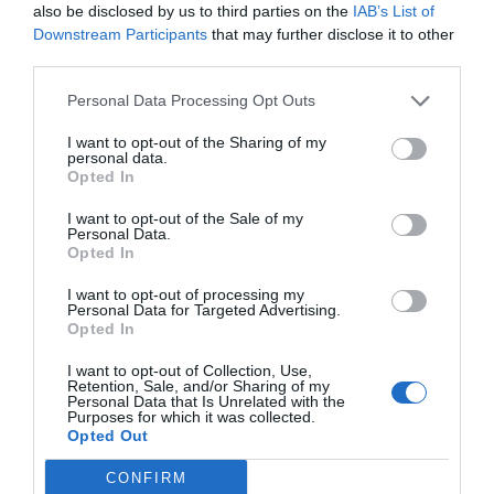
also be disclosed by us to third parties on the
IAB’s List of
να βιώσουν την αυθεντική εκπαιδευτική προσέγγιση
Downstream Participants
that may further disclose it to other
της Μαρίας Μοντεσσόρι.
third parties.
Πιστεύουμε ακράδαντα ότι τα παιδιά μαθαίνουν
καλύτερα όταν το αντικείμενο κεντρίζει το
πραγματικό τους ενδιαφέρον. Η φυσική περιέργεια τα
Personal Data Processing Opt Outs
οδηγεί στην ανακάλυψη, και τα προϊόντα της Nienhuis
Montessori είναι σχεδιασμένα για να πυροδοτούν τη
I want to opt-out of the Sharing of my
φαντασία, να οξύνουν τη διορατικότητα και να
personal data.
Opted In
εμπνέουν την έρευνα. Στην εταιρεία
Δ. ΚΛΕΙΔΑΣ &
ΣΙΑ ΕΕ - ΤΟ ΠΑΙΔΑΓΩΓΙΚΟ ΠΑΙΧΝΙΔΙ
, υποστηρίζουμε
τα δυνατά σημεία του κάθε παιδιού και παρέχουμε τα
I want to opt-out of the Sale of my
Personal Data.
κατάλληλα εργαλεία για να ανακαλύψουν το ταλέντο
Opted In
τους, προσφέροντας παράλληλα πλήρη υποστήριξη
και κατάρτιση στους συνεργάτες μας και τους
I want to opt-out of processing my
εκπαιδευτικούς παγκοσμίως.
Personal Data for Targeted Advertising.
Opted In
I want to opt-out of Collection, Use,
Retention, Sale, and/or Sharing of my
Personal Data that Is Unrelated with the
Purposes for which it was collected.
Opted Out
Σχετικά προϊόντα
CONFIRM