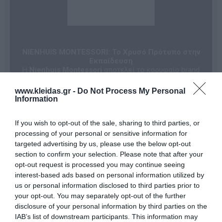
NIENHUIS MONTESSORI: Το Χρυσό Πρότυπο στην
Εκπαίδευση
Η
Nienhuis Montessori
αποτελεί το κορυφαίο brand
της Heutink International, της εταιρείας που
συγκεντρώνει τα κορυφαία εκπαιδευτικά σήματα
www.kleidas.gr -
Do Not Process My Personal
παγκοσμίως με επίκεντρο τη μάθηση μέσω του
Information
παιχνιδιού. Σε συνεργασία με κορυφαίους
εκπαιδευτικούς, η Nienhuis σχεδιάζει και αναπτύσσει
If you wish to opt-out of the sale, sharing to third parties, or
καινοτόμο
αυθεντικό υλικό Μοντεσσόρι
, το οποίο
ακολουθεί πιστά τους μαθησιακούς στόχους διεθνών
processing of your personal or sensitive information for
προγραμμάτων σπουδών. Κάθε προϊόν είναι
targeted advertising by us, please use the below opt-out
προσανατολισμένο στις στοχευμένες ανάγκες
section to confirm your selection. Please note that after your
παιδιών και εκπαιδευτικών, διασφαλίζοντας την
opt-out request is processed you may continue seeing
υψηλότερη ποιότητα κατασκευής.
interest-based ads based on personal information utilized by
Σήμερα, η Nienhuis Montessori διατηρεί μια
us or personal information disclosed to third parties prior to
στρατηγική συνεργασία με την
AMI (Association
Montessori Internationale)
. Αυτή η διεθνής σύμπραξη
your opt-out. You may separately opt-out of the further
αποσκοπεί στη δημιουργία νέων ευκαιριών για παιδιά
disclosure of your personal information by third parties on the
από όλους τους πολιτισμούς και τα
IAB’s list of downstream participants. This information may
κοινωνικοοικονομικά υπόβαθρα, επιτρέποντάς τους