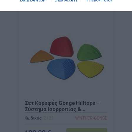
Σετ Κορυφές Gonge Hilltops –
Σύστημα Ισορροπίας &
Εξοικείωσης με το Ύψος (Κωδ.
Κωδικός:
2121
WINTHER-GONGE
2121)