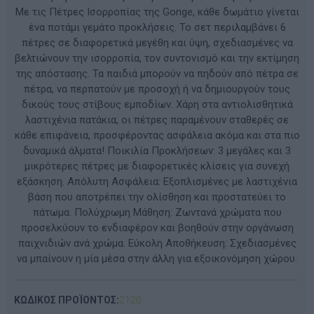
Με τις Πέτρες Ισορροπίας της Gonge, κάθε δωμάτιο γίνεται
ένα ποτάμι γεμάτο προκλήσεις. Το σετ περιλαμβάνει 6
πέτρες σε διαφορετικά μεγέθη και ύψη, σχεδιασμένες να
βελτιώνουν την ισορροπία, τον συντονισμό και την εκτίμηση
της απόστασης. Τα παιδιά μπορούν να πηδούν από πέτρα σε
πέτρα, να περπατούν με προσοχή ή να δημιουργούν τους
δικούς τους στίβους εμποδίων. Χάρη στα αντιολισθητικά
λαστιχένια πατάκια, οι πέτρες παραμένουν σταθερές σε
κάθε επιφάνεια, προσφέροντας ασφάλεια ακόμα και στα πιο
δυναμικά άλματα! Ποικιλία Προκλήσεων: 3 μεγάλες και 3
μικρότερες πέτρες με διαφορετικές κλίσεις για συνεχή
εξάσκηση. Απόλυτη Ασφάλεια: Εξοπλισμένες με λαστιχένια
βάση που αποτρέπει την ολίσθηση και προστατεύει το
πάτωμα. Πολύχρωμη Μάθηση: Ζωντανά χρώματα που
προσελκύουν το ενδιαφέρον και βοηθούν στην οργάνωση
παιχνιδιών ανά χρώμα. Εύκολη Αποθήκευση: Σχεδιασμένες
να μπαίνουν η μία μέσα στην άλλη για εξοικονόμηση χώρου.
ΚΩΔΙΚΟΣ ΠΡΟΪΟΝΤΟΣ:
2120