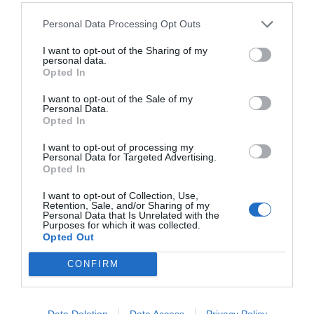
χώρες. Με ακλόνητες αξίες την
ποιότητα, την
ασφάλεια και τον εργονομικό σχεδιασμό
, η Winther
Personal Data Processing Opt Outs
συνεργάζεται με φυσιοθεραπευτές και επιστήμονες
για να δημιουργήσει ποδήλατα και εκπαιδευτικά
I want to opt-out of the Sharing of my
παιχνίδια που ενισχύουν τις κινητικές δεξιότητες.
personal data.
Κάθε προϊόν είναι σχεδιασμένο για να προσφέρει
Opted In
απόλαυση στην καθημερινή βόλτα και να χαρίζει
χαμόγελα σε όλη την οικογένεια, συνδυάζοντας την
I want to opt-out of the Sale of my
καινοτομία με τη δανέζικη αντοχή.
Personal Data.
Opted In
I want to opt-out of processing my
Personal Data for Targeted Advertising.
Opted In
I want to opt-out of Collection, Use,
Retention, Sale, and/or Sharing of my
Personal Data that Is Unrelated with the
Σχετικά προϊόντα
Purposes for which it was collected.
Opted Out
CONFIRM
Data Deletion
Data Access
Privacy Policy