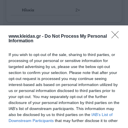
Ηλικία
2+
www.kleidas.gr -
Do Not Process My Personal
Information
If you wish to opt-out of the sale, sharing to third parties, or
processing of your personal or sensitive information for
targeted advertising by us, please use the below opt-out
section to confirm your selection. Please note that after your
opt-out request is processed you may continue seeing
interest-based ads based on personal information utilized by
us or personal information disclosed to third parties prior to
your opt-out. You may separately opt-out of the further
disclosure of your personal information by third parties on the
Με μια περήφανη παράδοση που ξεκινά το
1932
, η
IAB’s list of downstream participants. This information may
δανέζικη
Winther-Gonge
μετατρέπει την κίνηση σε
also be disclosed by us to third parties on the
IAB’s List of
πηγή χαράς. Αυτό που ξεκίνησε ως χόμπι του Anders
Downstream Participants
that may further disclose it to other
Winther, εξελίχθηκε σε μια οικογενειακή επιχείρηση
τρίτης γενιάς που σήμερα εξάγει σε πάνω από 30
third parties.