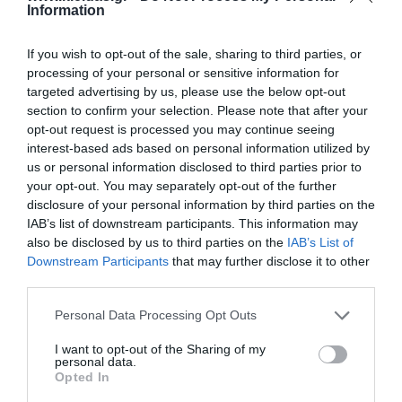
Information
Καινοτομία και Φροντίδα για το Παιδί από το 1975
Από το 1975, η
Wesco
σχεδιάζει και επιλέγει
προϊόντα που συνοδεύουν την επιτυχημένη ανάπτυξη
If you wish to opt-out of the sale, sharing to third parties, or
των παιδιών ηλικίας
0 έως 12 ετών
. Η εταιρεία
processing of your personal or sensitive information for
αφουγκράζεται τις διαφορετικές ανάγκες κάθε
targeted advertising by us, please use the below opt-out
παιδιού και στοχεύει στην αφύπνιση των
section to confirm your selection. Please note that after your
δυνατοτήτων τους, με απόλυτο γνώμονα την ευημερία
τους.
opt-out request is processed you may continue seeing
Πρόκειται για έναν οργανισμό που εμπιστεύονται
interest-based ads based on personal information utilized by
γονείς και εκπαιδευτικοί για τα
καινοτόμα προϊόντα
us or personal information disclosed to third parties prior to
και την αξιοπιστία των υπηρεσιών του. Με το
your opt-out. You may separately opt-out of the further
σκεπτικό ότι
"Το σήμερα διαμορφώνει το αύριο"
, η
disclosure of your personal information by third parties on the
Wesco εξελίσσεται συνεχώς, μειώνοντας το
IAB’s list of downstream participants. This information may
περιβαλλοντικό της αποτύπωμα και προετοιμάζοντας
τα παιδιά για τις μελλοντικές προκλήσεις. Μέσα από
also be disclosed by us to third parties on the
IAB’s List of
τη δράση της, η εταιρεία επενδύει σε ένα μέλλον
Downstream Participants
that may further disclose it to other
όπου κάθε παιδί θα μπορεί να ζει σε πλήρη αρμονία
third parties.
με το περιβάλλον.
Personal Data Processing Opt Outs
I want to opt-out of the Sharing of my
personal data.
Opted In