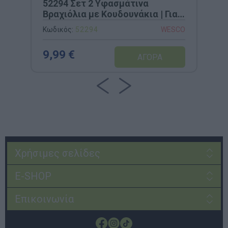
52294 Σετ 2 Υφασμάτινα
Βραχιόλια με Κουδουνάκια | Για
Ρυθμική Αγωγή & Ψυχοκινητική
Κωδικός:
52294
WESCO
Ανάπτυξη
9,99 €
Χρήσιμες σελίδες
E-SHOP
Επικοινωνία