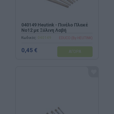
040149 Heutink - Πινέλο Πλακέ
Νο12 με Ξύλινη Λαβή
Κωδικός:
040149
EDUCO (By HEUTINK)
0,45 €