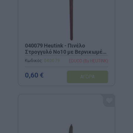
040079 Heutink - Πινέλο
Στρογγυλό Νο10 με Βερνικωμένη
Ξύλινη Λαβή
Κωδικός:
040079
EDUCO (By HEUTINK)
0,60 €