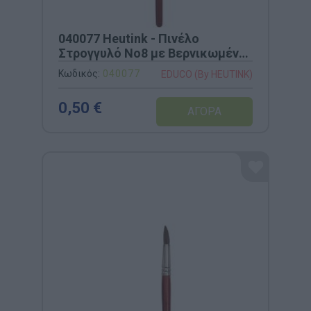
040077 Heutink - Πινέλο
Στρογγυλό Νο8 με Βερνικωμένη
Ξύλινη Λαβή
Κωδικός:
040077
EDUCO (By HEUTINK)
0,50 €