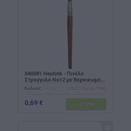
040081 Heutink - Πινέλο
Στρογγυλό Νο12 με Βερνικωμένη
Ξύλινη Λαβή
Κωδικός:
040081
EDUCO (By HEUTINK)
0,69 €