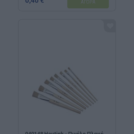
0,40 €
040148 Heutink - Πινέλο Πλακέ