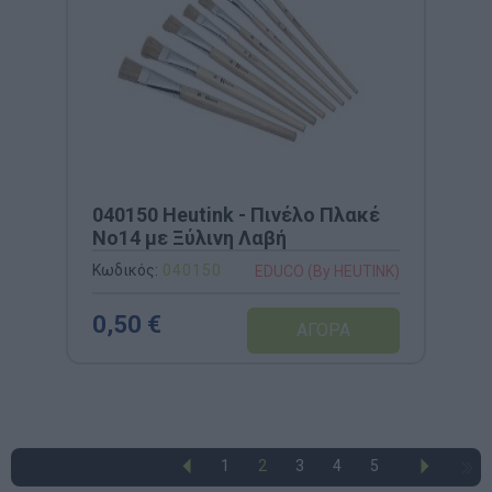
040150 Heutink - Πινέλο Πλακέ
Νο14 με Ξύλινη Λαβή
Κωδικός:
040150
EDUCO (By HEUTINK)
0,50 €
1
2
3
4
5