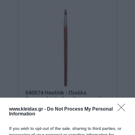
040074 Heutink - Πινέλο
Στρογγυλό Νο5 με Βερνικωμένη
Ξύλινη ΛαβήΠινέλο Στρογγυλό
Κωδικός:
040074
EDUCO (By HEUTINK)
www.kleidas.gr -
Do Not Process My Personal
Νο5
Information
0,45 €
If you wish to opt-out of the sale, sharing to third parties, or
processing of your personal or sensitive information for