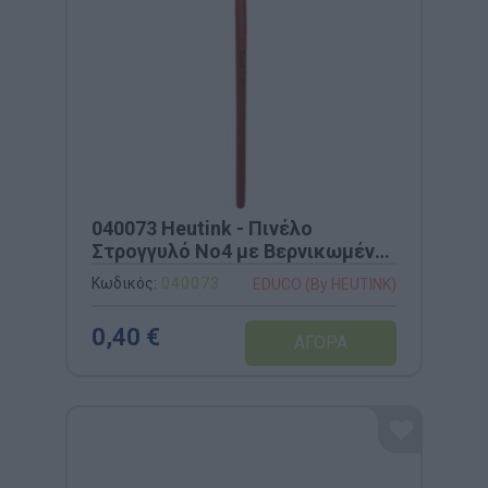
040073 Heutink - Πινέλο
Στρογγυλό Νο4 με Βερνικωμένη
Ξύλινη Λαβή
Κωδικός:
040073
EDUCO (By HEUTINK)
0,40 €