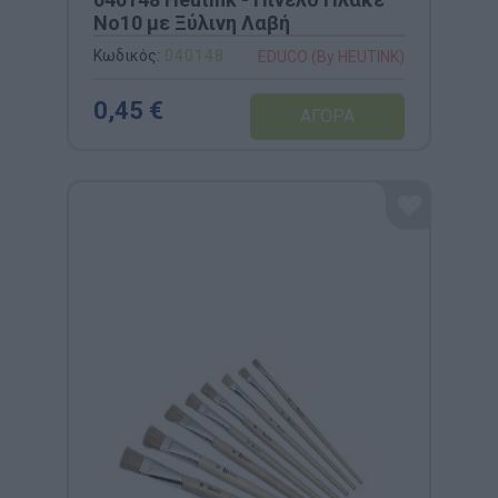
Νο10 με Ξύλινη Λαβή
Κωδικός:
040148
EDUCO (By HEUTINK)
0,45 €