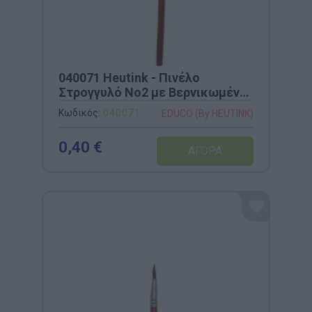
040071 Heutink - Πινέλο
Στρογγυλό Νο2 με Βερνικωμένη
Ξύλινη Λαβή
Κωδικός:
040071
EDUCO (By HEUTINK)
0,40 €