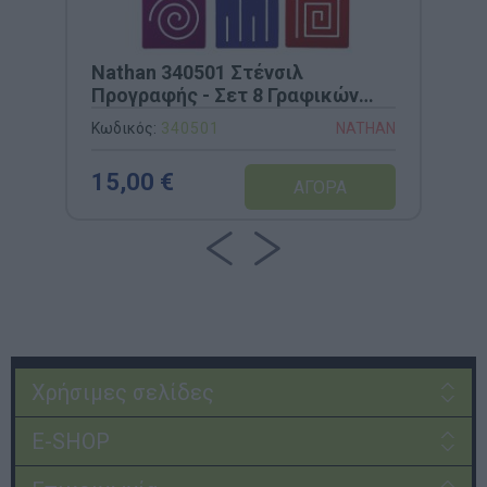
Nathan 340501 Στένσιλ
Προγραφής - Σετ 8 Γραφικών
Μοτίβων
Κωδικός:
340501
NATHAN
15,00 €
Χρήσιμες σελίδες
E-SHOP