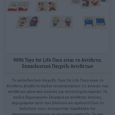
9096 Toys for Life Ποιο είναι το Αντίθετο;
Εκπαιδευτικό Παιχνίδι Αντιθέτων
Το εκπαιδευτικό παιχνίδι Toys for Life Ποιο είναι το
Αντίθετο; βοηθά τα παιδιά να κατανοήσουν τις έννοιες των
αντιθέτων μέσα από εικόνες και αντιστοίχιση καρτών. Τα
παιδιά δημιουργούν ζευγάρια με αντίθετες έννοιες,
περιγράφουν αυτό που βλέπουν και εμπλουτίζουν το
λεξιλόγιό τους, ενισχύοντας παράλληλα την
παρατηρητικότητα και τη γλωσσική ανάπτυξη. Το σετ