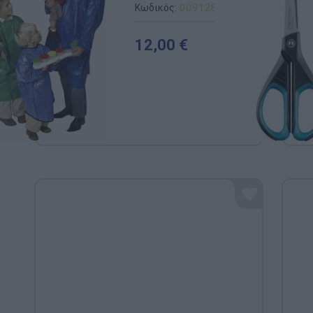
Κωδικός:
009128
EDUCO (By HEUT
12,00 €