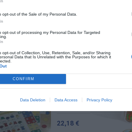
In
o opt-out of the Sale of my Personal Data.
In
to opt-out of processing my Personal Data for Targeted
ing.
In
o opt-out of Collection, Use, Retention, Sale, and/or Sharing
ersonal Data that Is Unrelated with the Purposes for which it
lected.
Out
CONFIRM
087701 Lokon - Ασκήσεις με
Μαθηματικές Έννοιες (Σετ
Καρτών)
Data Deletion
Data Access
Privacy Policy
Κωδικός:
087701
EDUCO (By HEUT
22,18 €