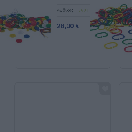
Κωδικός:
136011
EDUCO (By HEUT
28,00 €