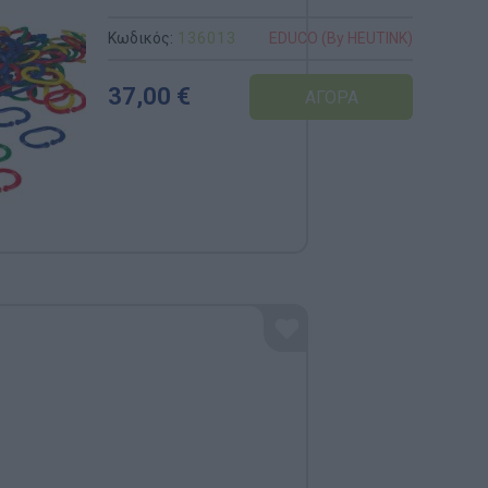
τμχ)
Κωδικός:
136013
INK)
EDUCO (By HEUTINK)
37,00 €