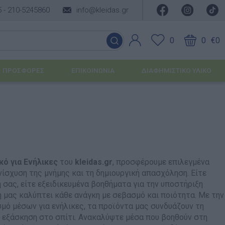
5 -
210-5245860
info@kleidas.gr
0
0
€0
ΠΡΟΣΦΟΡΈΣ
ΕΠΙΚΟΙΝΩΝΊΑ
ΔΙΑΦΗΜΙΣΤΙΚΟ ΥΛΙΚΟ
ΕΠΟΧΙΑΚΆ ΠΡΟΪΌΝΤΑ
Ιδέες για τα Χριστούγεννα
Ιδέες για τις Απόκριες
κό για Ενήλικες
του
kleidas.gr
, προσφέρουμε επιλεγμένα
νίσχυση της μνήμης και τη δημιουργική απασχόληση. Είτε
Ιδέες για το Πάσχα
 σας, είτε εξειδικευμένα βοηθήματα για την υποστήριξη
μας καλύπτει κάθε ανάγκη με σεβασμό και ποιότητα. Με την
Καλοκαιρινές Επιλογές
υσης
μό μέσων για ενήλικες, τα προϊόντα μας συνδυάζουν τη
ή εξάσκηση στο σπίτι. Ανακαλύψτε μέσα που βοηθούν στη
ΙΔΈΕΣ ΓΙΑ ΒΆΠΤΙΣΗ