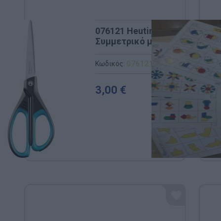
076121 Heutink - Ψαλίδι 21cm
Συμμετρικό με Μυτερά Άκρα
Κωδικός:
076121
EDUCO (By HEUT
3,00 €