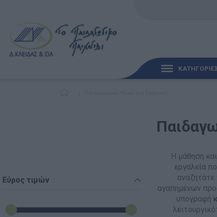
ΚΑΤΗΓΟΡΙΕ
|
Παιδαγωγικό Υλικό για Ενήλικες
ΓΡΉΓΟΡΗ ΜΑΤΙΆ
Παιδαγω
ΠΑΙΧΝΊΔΙΑ ΓΙΑ ΜΩΡΆ
ΠΑΙΔΑΓΩΓΙΚΆ ΠΑΙΧΝΊ
Η μάθηση και
εργαλεία πο
Γλώσσα & Γραφή
αναζητάτε 
Εύρος τιμών
αγαπημένων προσ
Ανακαλύπτοντας τα Μ
υπογραφή
λειτουργικό
Φυσικές Επιστήμες