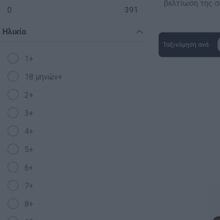
βελτίωση της σ
0
391
Ανακαλύπτοντας το Χ
Ηλικία
ΠΑΖΛ & ΣΦΗΝΏΜΑΤΑ
Ταξινόμηση ανά
1+
ΕΠΙΤΡΑΠΈΖΙΑ
18 μηνών+
ΚΑΤΑΣΚΕΥΈΣ-STEM
2+
ΜΈΘΟΔΟΣ MONTESSO
3+
ΨΥΧΟΚΙΝΗΤΙΚΉ ΑΓΩΓ
4+
5+
ΠΟΔΉΛΑΤΑ
6+
ΣΥΜΒΟΛΙΚΌ ΠΑΙΧΝΊΔ
7+
ΠΕΡΙΒΆΛΛΟΝ & ΔΙΑΤ
8+
ΕΙΔΙΚΉ ΑΓΩΓΉ