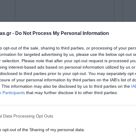
as.gr -
Do Not Process My Personal Information
to opt-out of the sale, sharing to third parties, or processing of your per
087601 Lokon - Ασκήσεις:
formation for targeted advertising by us, please use the below opt-out s
Αριθμοί και Ποσότητες (Σετ
r selection. Please note that after your opt-out request is processed y
Καρτών & Πίνακας)
eing interest-based ads based on personal information utilized by us or
disclosed to third parties prior to your opt-out. You may separately opt-
Κωδικός:
087601
EDUCO (By HEUT
losure of your personal information by third parties on the IAB’s list of
. This information may also be disclosed by us to third parties on the
IA
22,18 €
Participants
that may further disclose it to other third parties.
l Data Processing Opt Outs
o opt-out of the Sharing of my personal data.