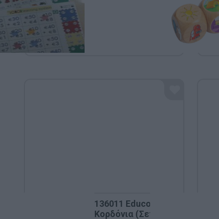
136011 Educo - Κουμπιά &
Κορδόνια (Σετ 200 τμχ)