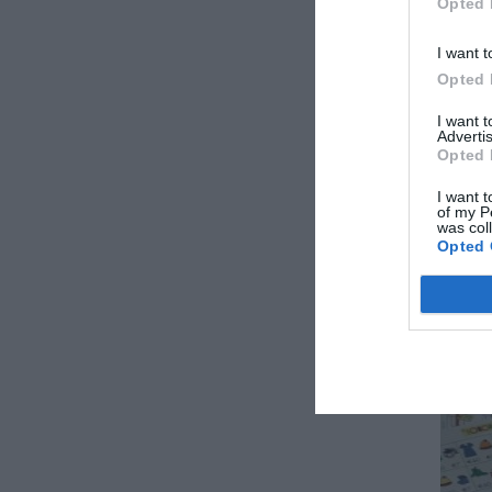
Opted 
I want t
Opted 
I want 
Advertis
Opted 
I want t
of my P
was col
Opted 