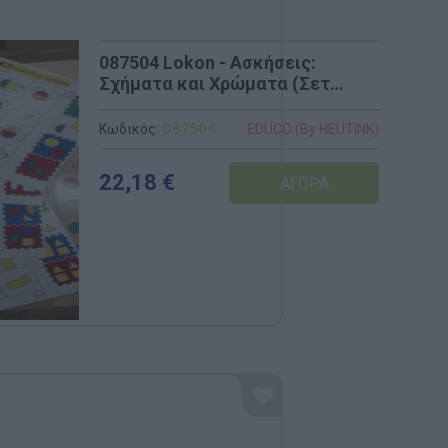
087504 Lokon - Ασκήσεις:
Σχήματα και Χρώματα (Σετ
Καρτών & Πίνακας)
Κωδικός:
087504
INK)
EDUCO (By HEUTINK)
22,18 €