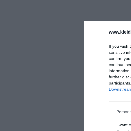
www.kleid
If you wish 
sensitive in
confirm you
continue se
information 
further disc
participants
Downstream 
Persona
I want t