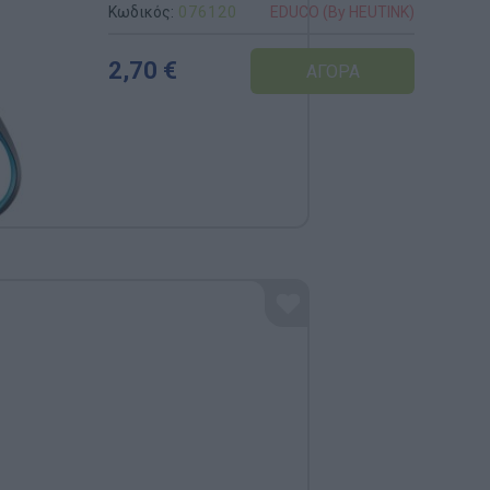
Αναμνηστικά Νηπιαγωγείων
Κωδικός:
076120
INK)
EDUCO (By HEUTINK)
2,70 €