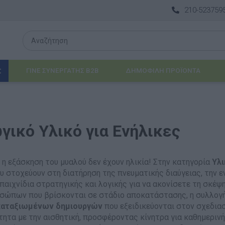
210-523759
ΓΙΝΕ ΣΥΝΕΡΓΑΤΗΣ B2B
ΔΗΜΟΦΙΛΉ ΠΡΟΪΌΝΤΑ
Σ
Λογοθεραπεία
γικό Υλικό για Ενήλικες
 & ΒΡΈΦΗ
Εργοθεραπεία
ΔΙΑ
Προβλήματα Όρασης
 η εξάσκηση του μυαλού δεν έχουν ηλικία! Στην κατηγορία
Υλι
υ στοχεύουν στη διατήρηση της πνευματικής διαύγειας, την ε
ΈΠΙΠΛΑ & ΕΞΟΠΛΙΣΜΌΣ
παιχνίδια στρατηγικής και λογικής για να ακονίσετε τη σκέψη
ώπων που βρίσκονται σε στάδιο αποκατάστασης, η συλλογή 
αθηματικά
Βασικός εξοπλισμός & Μονάδες Αποθήκε
καταξιωμένων δημιουργών
που εξειδικεύονται στον σχεδιασ
τητα με την αισθητική, προσφέροντας κίνητρα για καθημεριν