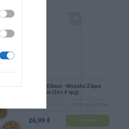
125100 Educo - Μεγάλα Ζάρια
Ιστοριών (Σετ 4 τμχ)
Κωδικός:
125100
INK)
EDUCO (By HEUTINK)
26,99 €