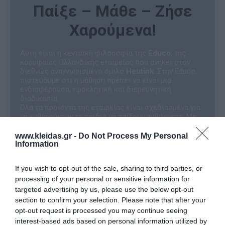
Παίξε – Μάθε – Ζήσε
Χαρούμενα!
Αυτή είναι η κεντρική φιλοσοφία της
Educo
, της
κορυφαίας Ολλανδικής εταιρείας που ανήκει στον
διεθνώς αναγνωρισμένο όμιλο
Heutink
. Στην Educo,
πιστεύουμε ότι η μάθηση πρέπει να είναι μια
ενδιαφέρουσα, προκλητική και διερευνητική
διαδικασία.
Όλα τα προϊόντα της εταιρείας είναι σχεδιασμένα για
να ενθαρρύνουν τα παιδιά να παίξουν αυθόρμητα. Με
αυτόν τον φυσικό τρόπο, αναπτύσσουν θεμελιώδεις
δεξιότητες και κατακτούν τη γνώση, μετατρέποντας
www.kleidas.gr -
Do Not Process My Personal
την εκπαιδευτική εμπειρία σε μια αξέχαστη
Information
περιπέτεια!
Γιατί να επιλέξετε τα εκπαιδευτικά
If you wish to opt-out of the sale, sharing to third parties, or
παιχνίδια Educo;
processing of your personal or sensitive information for
Η Educo ξεχωρίζει γιατί παρέχει
σαφείς
targeted advertising by us, please use the below opt-out
κατευθυντήριες γραμμές
για τη μάθηση και τη
section to confirm your selection. Please note that after your
διδασκαλία. Τα προϊόντα της είναι προσεκτικά
κατηγοριοποιημένα σε ενότητες, καθεμία από τις
opt-out request is processed you may continue seeing
οποίες εξυπηρετεί έναν
συγκεκριμένο αναπτυξιακό
interest-based ads based on personal information utilized by