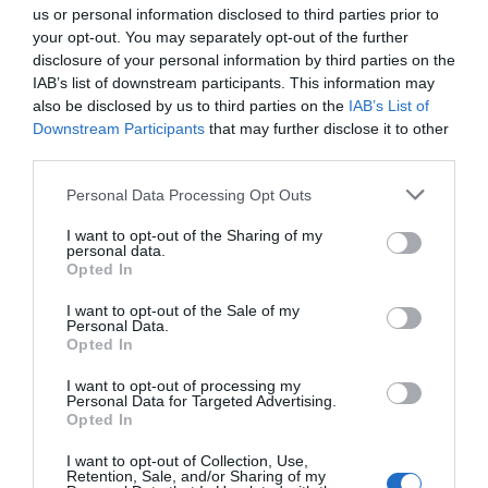
στόχο
:
us or personal information disclosed to third parties prior to
Ανάπτυξη Δεξιοτήτων:
Από τη λεπτή κινητικότητα
your opt-out. You may separately opt-out of the further
έως τη λογική σκέψη.
disclosure of your personal information by third parties on the
Διέγερση Εμπειρίας:
Κάθε παζλ και παιχνίδι είναι
IAB’s list of downstream participants. This information may
ένα εργαλείο που κινητοποιεί τη σκέψη και τη
δημιουργικότητα.
also be disclosed by us to third parties on the
IAB’s List of
Παιδαγωγική Δομή:
Ιδανικά για χρήση τόσο στο
Downstream Participants
that may further disclose it to other
σπίτι όσο και σε σχολικά περιβάλλοντα (Montessori,
third parties.
Νηπιαγωγεία).
Ένας Όμιλος, Ένας Κόσμος Γνώσης
Personal Data Processing Opt Outs
Η Educo αποτελεί μέρος μιας μεγάλης οικογένειας
που εξειδικεύεται στην εκπαίδευση. Στον όμιλο της
I want to opt-out of the Sharing of my
Heutink
ανήκουν επίσης παγκοσμίου φήμης brands,
personal data.
διασφαλίζοντας την κορυφαία ποιότητα και την
Opted In
παιδαγωγική εγκυρότητα:
Montessori:
Αυθεντικά υλικά της μεθόδου
I want to opt-out of the Sale of my
Μοντεσσόρι.
Personal Data.
Opted In
Jegro:
Εξειδικευμένα εργαλεία για τα μαθηματικά και
τη γλώσσα.
Toys for Life:
Ποιοτικά παιχνίδια για την ανάπτυξη
I want to opt-out of processing my
Personal Data for Targeted Advertising.
των παιδιών στο σπίτι.
Opted In
Η αποστολή μας:
Να κάνουμε κάθε παιδί να
χαμογελά ενώ ανακαλύπτει τον κόσμο. Γιατί όταν το
I want to opt-out of Collection, Use,
παιχνίδι συνδυάζεται με τη μάθηση, το αποτέλεσμα
Retention, Sale, and/or Sharing of my
είναι η ευτυχία!